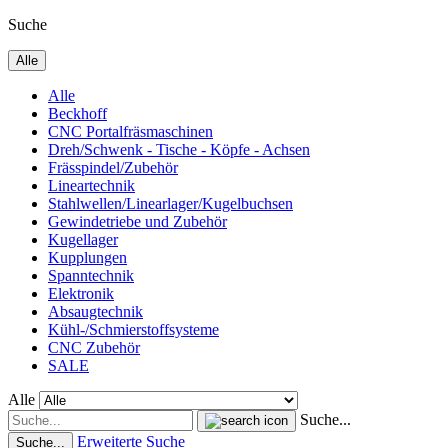
Suche
Alle
Alle
Beckhoff
CNC Portalfräsmaschinen
Dreh/Schwenk - Tische - Köpfe - Achsen
Frässpindel/Zubehör
Lineartechnik
Stahlwellen/Linearlager/Kugelbuchsen
Gewindetriebe und Zubehör
Kugellager
Kupplungen
Spanntechnik
Elektronik
Absaugtechnik
Kühl-/Schmierstoffsysteme
CNC Zubehör
SALE
Alle
Suche...
Erweiterte Suche
Suche...