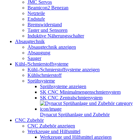
JMC Servos
Beamicon2 Benezan
Netzteile
Endstufe
Bremswiderstand
Taster und Sensoren
Induktive Näherungsschalter
Absaugtechnik
Absaugtechnik anzeigen
Absaugung
Sauger
Kühl-/Schmierstoffsysteme
Kühl-/Schmierstoffsysteme anzeigen
Kühlschmierstoff
Sprühsysteme
Sprühsysteme anzeigen
SK CNC Minimalmengenschmiersystem
SK CNC Zentralschmiersystem
Dynacut Sprühanlage und Zubehör
CNC Zubehör
CNC Zubehör anzeigen
Werkzeuge und Hilfsmittel
Werkzeuge und Hilfsmittel anzeigen