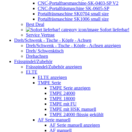
CNC-Portalfraesmaschine-SK-0403-SP V2
CNC-Portalfräsmaschine SK-0605-SP
Portalfräsmaschine SK0704 small size
Portalfräsmaschine SK1006 small size
Best Deal
Sofort lieferbar!
Service Vertrag
Dreh/Schwenk - Tische - Köpfe - Achsen
Dreh/Schwenk - Tische - Köpfe - Achsen anzeigen
Dreh/ Schwenktisch
Drehachsen
Frässpindel/Zubehör
Frässpindel/Zubehör anzeigen
ELTE
ELTE anzeigen
TMPE Serie
TMPE Serie anzeigen
TMPE 24000
TMPE 18000
TMPE mit FU
TMPE mit HSK manuell
TMPE 24000 flüssig gekühlt
AF Serie manuell
AF Serie manuell anzeigen
AF manuell