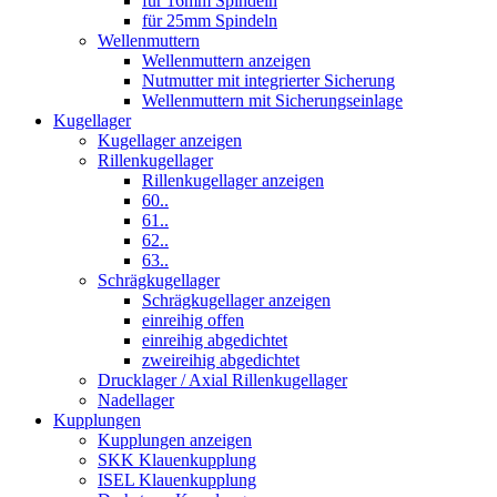
für 16mm Spindeln
für 25mm Spindeln
Wellenmuttern
Wellenmuttern anzeigen
Nutmutter mit integrierter Sicherung
Wellenmuttern mit Sicherungseinlage
Kugellager
Kugellager anzeigen
Rillenkugellager
Rillenkugellager anzeigen
60..
61..
62..
63..
Schrägkugellager
Schrägkugellager anzeigen
einreihig offen
einreihig abgedichtet
zweireihig abgedichtet
Drucklager / Axial Rillenkugellager
Nadellager
Kupplungen
Kupplungen anzeigen
SKK Klauenkupplung
ISEL Klauenkupplung