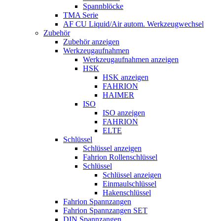
Spannblöcke
TMA Serie
AF CU Liquid/Air autom. Werkzeugwechsel
Zubehör
Zubehör anzeigen
Werkzeugaufnahmen
Werkzeugaufnahmen anzeigen
HSK
HSK anzeigen
FAHRION
HAIMER
ISO
ISO anzeigen
FAHRION
ELTE
Schlüssel
Schlüssel anzeigen
Fahrion Rollenschlüssel
Schlüssel
Schlüssel anzeigen
Einmaulschlüssel
Hakenschlüssel
Fahrion Spannzangen
Fahrion Spannzangen SET
DIN Spannzangen