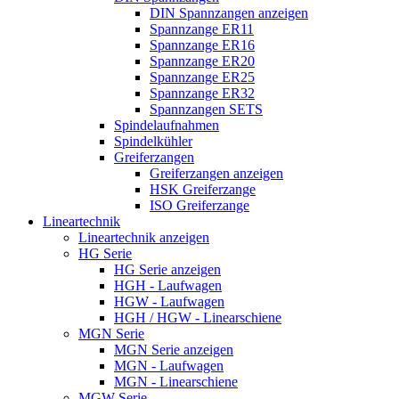
DIN Spannzangen anzeigen
Spannzange ER11
Spannzange ER16
Spannzange ER20
Spannzange ER25
Spannzange ER32
Spannzangen SETS
Spindelaufnahmen
Spindelkühler
Greiferzangen
Greiferzangen anzeigen
HSK Greiferzange
ISO Greiferzange
Lineartechnik
Lineartechnik anzeigen
HG Serie
HG Serie anzeigen
HGH - Laufwagen
HGW - Laufwagen
HGH / HGW - Linearschiene
MGN Serie
MGN Serie anzeigen
MGN - Laufwagen
MGN - Linearschiene
MGW Serie