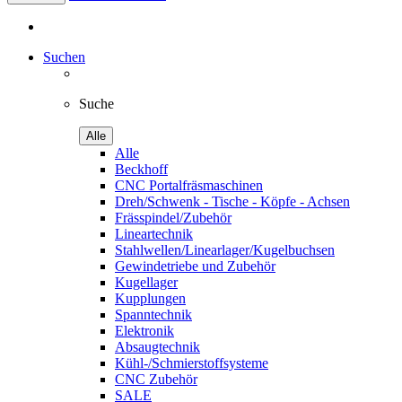
Suchen
Suche
Alle
Alle
Beckhoff
CNC Portalfräsmaschinen
Dreh/Schwenk - Tische - Köpfe - Achsen
Frässpindel/Zubehör
Lineartechnik
Stahlwellen/Linearlager/Kugelbuchsen
Gewindetriebe und Zubehör
Kugellager
Kupplungen
Spanntechnik
Elektronik
Absaugtechnik
Kühl-/Schmierstoffsysteme
CNC Zubehör
SALE