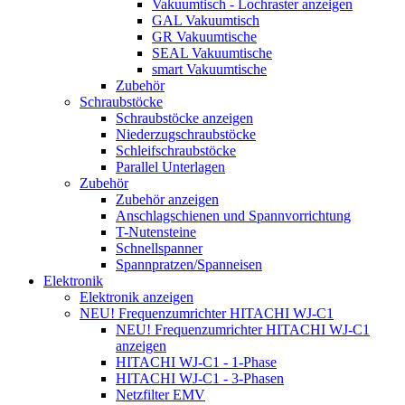
Vakuumtisch - Lochraster anzeigen
GAL Vakuumtisch
GR Vakuumtische
SEAL Vakuumtische
smart Vakuumtische
Zubehör
Schraubstöcke
Schraubstöcke anzeigen
Niederzugschraubstöcke
Schleifschraubstöcke
Parallel Unterlagen
Zubehör
Zubehör anzeigen
Anschlagschienen und Spannvorrichtung
T-Nutensteine
Schnellspanner
Spannpratzen/Spanneisen
Elektronik
Elektronik anzeigen
NEU! Frequenzumrichter HITACHI WJ-C1
NEU! Frequenzumrichter HITACHI WJ-C1
anzeigen
HITACHI WJ-C1 - 1-Phase
HITACHI WJ-C1 - 3-Phasen
Netzfilter EMV