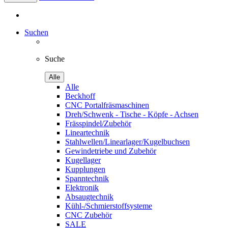
Suchen
Suche
Alle
Alle
Beckhoff
CNC Portalfräsmaschinen
Dreh/Schwenk - Tische - Köpfe - Achsen
Frässpindel/Zubehör
Lineartechnik
Stahlwellen/Linearlager/Kugelbuchsen
Gewindetriebe und Zubehör
Kugellager
Kupplungen
Spanntechnik
Elektronik
Absaugtechnik
Kühl-/Schmierstoffsysteme
CNC Zubehör
SALE