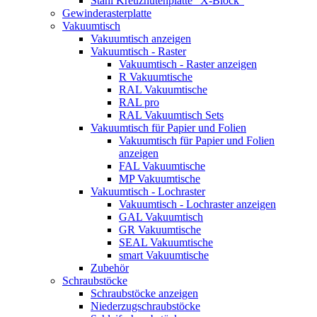
Stahl Kreuznutenplatte "X-Block"
Gewinderasterplatte
Vakuumtisch
Vakuumtisch anzeigen
Vakuumtisch - Raster
Vakuumtisch - Raster anzeigen
R Vakuumtische
RAL Vakuumtische
RAL pro
RAL Vakuumtisch Sets
Vakuumtisch für Papier und Folien
Vakuumtisch für Papier und Folien
anzeigen
FAL Vakuumtische
MP Vakuumtische
Vakuumtisch - Lochraster
Vakuumtisch - Lochraster anzeigen
GAL Vakuumtisch
GR Vakuumtische
SEAL Vakuumtische
smart Vakuumtische
Zubehör
Schraubstöcke
Schraubstöcke anzeigen
Niederzugschraubstöcke