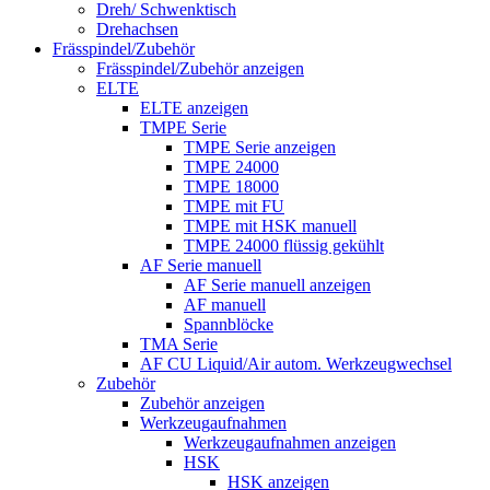
Dreh/ Schwenktisch
Drehachsen
Frässpindel/Zubehör
Frässpindel/Zubehör anzeigen
ELTE
ELTE anzeigen
TMPE Serie
TMPE Serie anzeigen
TMPE 24000
TMPE 18000
TMPE mit FU
TMPE mit HSK manuell
TMPE 24000 flüssig gekühlt
AF Serie manuell
AF Serie manuell anzeigen
AF manuell
Spannblöcke
TMA Serie
AF CU Liquid/Air autom. Werkzeugwechsel
Zubehör
Zubehör anzeigen
Werkzeugaufnahmen
Werkzeugaufnahmen anzeigen
HSK
HSK anzeigen