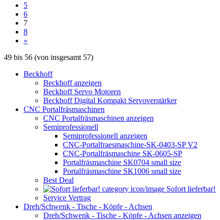
5
6
7
8
»
49
bis
56
(von insgesamt
57
)
Beckhoff
Beckhoff anzeigen
Beckhoff Servo Motoren
Beckhoff Digital Kompakt Servoverstärker
CNC Portalfräsmaschinen
CNC Portalfräsmaschinen anzeigen
Semiprofessionell
Semiprofessionell anzeigen
CNC-Portalfraesmaschine-SK-0403-SP V2
CNC-Portalfräsmaschine SK-0605-SP
Portalfräsmaschine SK0704 small size
Portalfräsmaschine SK1006 small size
Best Deal
Sofort lieferbar!
Service Vertrag
Dreh/Schwenk - Tische - Köpfe - Achsen
Dreh/Schwenk - Tische - Köpfe - Achsen anzeigen