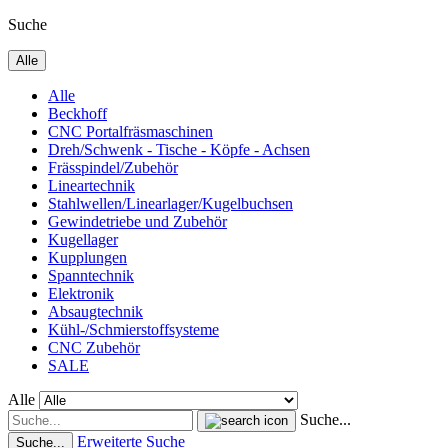
Suche
Alle
Alle
Beckhoff
CNC Portalfräsmaschinen
Dreh/Schwenk - Tische - Köpfe - Achsen
Frässpindel/Zubehör
Lineartechnik
Stahlwellen/Linearlager/Kugelbuchsen
Gewindetriebe und Zubehör
Kugellager
Kupplungen
Spanntechnik
Elektronik
Absaugtechnik
Kühl-/Schmierstoffsysteme
CNC Zubehör
SALE
Alle
Suche...
Erweiterte Suche
Suche...