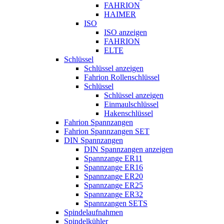
FAHRION
HAIMER
ISO
ISO anzeigen
FAHRION
ELTE
Schlüssel
Schlüssel anzeigen
Fahrion Rollenschlüssel
Schlüssel
Schlüssel anzeigen
Einmaulschlüssel
Hakenschlüssel
Fahrion Spannzangen
Fahrion Spannzangen SET
DIN Spannzangen
DIN Spannzangen anzeigen
Spannzange ER11
Spannzange ER16
Spannzange ER20
Spannzange ER25
Spannzange ER32
Spannzangen SETS
Spindelaufnahmen
Spindelkühler