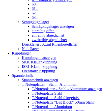
60..
61..
62..
63..
Schrägkugellager
Schrägkugellager anzeigen
einreihig offen
einreihig abgedichtet
zweireihig abgedichtet
Drucklager / Axial Rillenkugellager
Nadellager
Kupplungen
Kupplungen anzeigen
SKK Klauenkupplung
ISEL Klauenkupplung
Drehstarre Kupplung
Spanntechnik
Spanntechnik anzeigen
T-Nutenplatten - Stahl - Aluminium
T-Nutenplatten - Stahl - Aluminium anzeigen
T-Nutenplatte Stahl
T-Nutenplatte Stahl feingefräst
T-Nutenplatte "Big Block" 50mm Stahl
T-Nutenplatte Aluminium