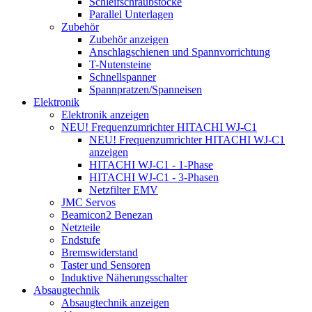
Schleifschraubstöcke
Parallel Unterlagen
Zubehör
Zubehör anzeigen
Anschlagschienen und Spannvorrichtung
T-Nutensteine
Schnellspanner
Spannpratzen/Spanneisen
Elektronik
Elektronik anzeigen
NEU! Frequenzumrichter HITACHI WJ-C1
NEU! Frequenzumrichter HITACHI WJ-C1
anzeigen
HITACHI WJ-C1 - 1-Phase
HITACHI WJ-C1 - 3-Phasen
Netzfilter EMV
JMC Servos
Beamicon2 Benezan
Netzteile
Endstufe
Bremswiderstand
Taster und Sensoren
Induktive Näherungsschalter
Absaugtechnik
Absaugtechnik anzeigen