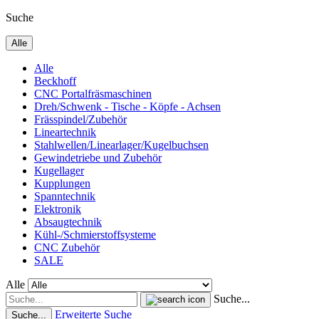
Suche
Alle
Alle
Beckhoff
CNC Portalfräsmaschinen
Dreh/Schwenk - Tische - Köpfe - Achsen
Frässpindel/Zubehör
Lineartechnik
Stahlwellen/Linearlager/Kugelbuchsen
Gewindetriebe und Zubehör
Kugellager
Kupplungen
Spanntechnik
Elektronik
Absaugtechnik
Kühl-/Schmierstoffsysteme
CNC Zubehör
SALE
Alle
Suche...
Erweiterte Suche
Suche...