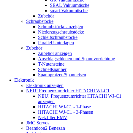
SEAL Vakuumtische
smart Vakuumtische
Zubehör
Schraubstöcke
Schraubstöcke anzeigen
Niederzugschraubstöcke
Schleifschraubstöcke
Parallel Unterlagen
Zubehör
Zubehör anzeigen
Anschlagschienen und Spannvorrichtung
T-Nutensteine
Schnellspanner
Spannpratzen/Spanneisen
Elektronik
Elektronik anzeigen
NEU! Frequenzumrichter HITACHI WJ-C1
NEU! Frequenzumrichter HITACHI WJ-C1
anzeigen
HITACHI WJ-C1 - 1-Phase
HITACHI WJ-C1 - 3-Phasen
Netzfilter EMV
JMC Servos
Beamicon2 Benezan