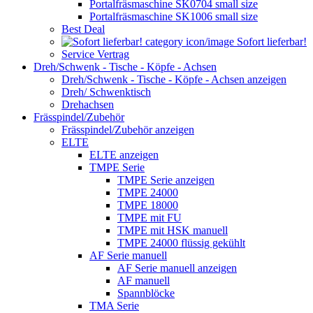
Portalfräsmaschine SK0704 small size
Portalfräsmaschine SK1006 small size
Best Deal
Sofort lieferbar!
Service Vertrag
Dreh/Schwenk - Tische - Köpfe - Achsen
Dreh/Schwenk - Tische - Köpfe - Achsen anzeigen
Dreh/ Schwenktisch
Drehachsen
Frässpindel/Zubehör
Frässpindel/Zubehör anzeigen
ELTE
ELTE anzeigen
TMPE Serie
TMPE Serie anzeigen
TMPE 24000
TMPE 18000
TMPE mit FU
TMPE mit HSK manuell
TMPE 24000 flüssig gekühlt
AF Serie manuell
AF Serie manuell anzeigen
AF manuell
Spannblöcke
TMA Serie