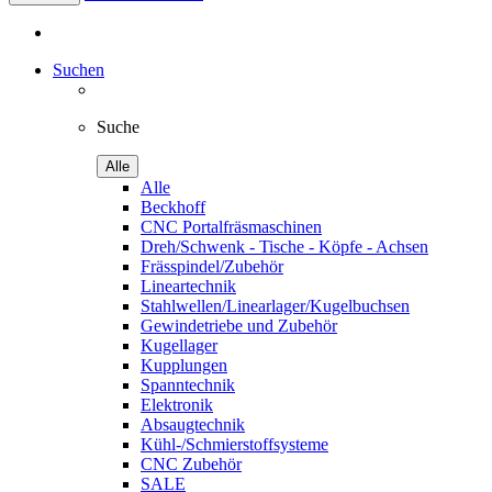
Suchen
Suche
Alle
Alle
Beckhoff
CNC Portalfräsmaschinen
Dreh/Schwenk - Tische - Köpfe - Achsen
Frässpindel/Zubehör
Lineartechnik
Stahlwellen/Linearlager/Kugelbuchsen
Gewindetriebe und Zubehör
Kugellager
Kupplungen
Spanntechnik
Elektronik
Absaugtechnik
Kühl-/Schmierstoffsysteme
CNC Zubehör
SALE