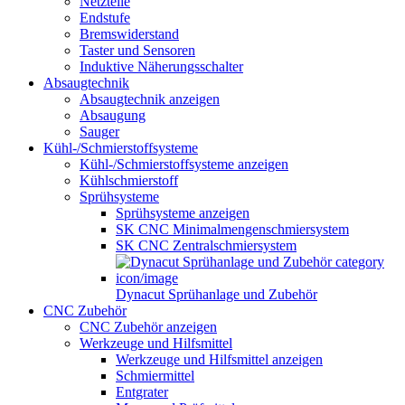
Netzteile
Endstufe
Bremswiderstand
Taster und Sensoren
Induktive Näherungsschalter
Absaugtechnik
Absaugtechnik anzeigen
Absaugung
Sauger
Kühl-/Schmierstoffsysteme
Kühl-/Schmierstoffsysteme anzeigen
Kühlschmierstoff
Sprühsysteme
Sprühsysteme anzeigen
SK CNC Minimalmengenschmiersystem
SK CNC Zentralschmiersystem
Dynacut Sprühanlage und Zubehör
CNC Zubehör
CNC Zubehör anzeigen
Werkzeuge und Hilfsmittel
Werkzeuge und Hilfsmittel anzeigen
Schmiermittel
Entgrater