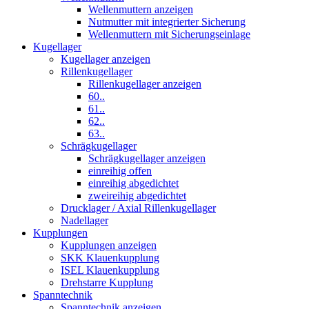
Wellenmuttern anzeigen
Nutmutter mit integrierter Sicherung
Wellenmuttern mit Sicherungseinlage
Kugellager
Kugellager anzeigen
Rillenkugellager
Rillenkugellager anzeigen
60..
61..
62..
63..
Schrägkugellager
Schrägkugellager anzeigen
einreihig offen
einreihig abgedichtet
zweireihig abgedichtet
Drucklager / Axial Rillenkugellager
Nadellager
Kupplungen
Kupplungen anzeigen
SKK Klauenkupplung
ISEL Klauenkupplung
Drehstarre Kupplung
Spanntechnik
Spanntechnik anzeigen