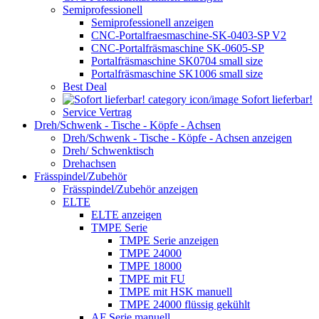
Semiprofessionell
Semiprofessionell anzeigen
CNC-Portalfraesmaschine-SK-0403-SP V2
CNC-Portalfräsmaschine SK-0605-SP
Portalfräsmaschine SK0704 small size
Portalfräsmaschine SK1006 small size
Best Deal
Sofort lieferbar!
Service Vertrag
Dreh/Schwenk - Tische - Köpfe - Achsen
Dreh/Schwenk - Tische - Köpfe - Achsen anzeigen
Dreh/ Schwenktisch
Drehachsen
Frässpindel/Zubehör
Frässpindel/Zubehör anzeigen
ELTE
ELTE anzeigen
TMPE Serie
TMPE Serie anzeigen
TMPE 24000
TMPE 18000
TMPE mit FU
TMPE mit HSK manuell
TMPE 24000 flüssig gekühlt
AF Serie manuell