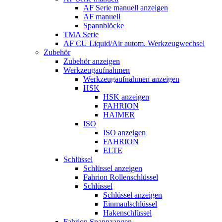
AF Serie manuell anzeigen
AF manuell
Spannblöcke
TMA Serie
AF CU Liquid/Air autom. Werkzeugwechsel
Zubehör
Zubehör anzeigen
Werkzeugaufnahmen
Werkzeugaufnahmen anzeigen
HSK
HSK anzeigen
FAHRION
HAIMER
ISO
ISO anzeigen
FAHRION
ELTE
Schlüssel
Schlüssel anzeigen
Fahrion Rollenschlüssel
Schlüssel
Schlüssel anzeigen
Einmaulschlüssel
Hakenschlüssel
Fahrion Spannzangen