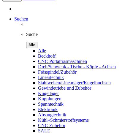
Suchen
Suche
Alle
Alle
Beckhoff
CNC Portalfräsmaschinen
Dreh/Schwenk - Tische - Köpfe - Achsen
Frässpindel/Zubehör
Lineartechnik
Stahlwellen/Linearlager/Kugelbuchsen
Gewindetriebe und Zubehör
Kugellager
Kupplungen
Spanntechnik
Elektronik
Absaugtechnik
Kühl-/Schmierstoffsysteme
CNC Zubehör
SALE