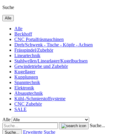
Suche
Alle
Alle
Beckhoff
CNC Portalfräsmaschinen
Dreh/Schwenk - Tische - Köpfe - Achsen
Frässpindel/Zubehör
Lineartechnik
Stahlwellen/Linearlager/Kugelbuchsen
Gewindetriebe und Zubehör
Kugellager
Kupplungen
Spanntechnik
Elektronik
Absaugtechnik
Kühl-/Schmierstoffsysteme
CNC Zubehör
SALE
Alle
Suche...
Erweiterte Suche
Suche...