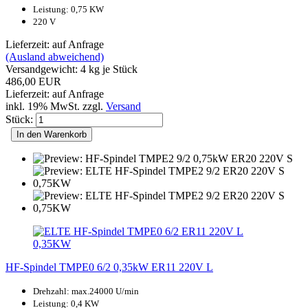
Leistung: 0,75 KW
220 V
Lieferzeit: auf Anfrage
(Ausland abweichend)
Versandgewicht:
4
kg je Stück
486,00 EUR
Lieferzeit: auf Anfrage
inkl. 19% MwSt. zzgl.
Versand
Stück:
In den Warenkorb
HF-Spindel TMPE0 6/2 0,35kW ER11 220V L
Drehzahl: max.24000 U/min
Leistung: 0,4 KW