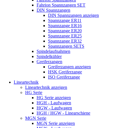
Fahrion Spannzangen SET
DIN Spannzangen
DIN Spannzangen anzeigen
Spannzange ER11
Spannzange ER16
Spannzange ER20
Spannzange ER25
Spannzange ER32
Spannzangen SETS
Spindelaufnahmen
Spindelkühler
Greiferzangen
Greiferzangen anzeigen
HSK Greiferzange
ISO Greiferzange
Lineartechnik
Lineartechnik anzeigen
HG Serie
HG Serie anzeigen
HGH - Laufwagen
HGW - Laufwagen
HGH / HGW - Linearschiene
MGN Serie
MGN Serie anzeigen