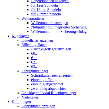
Lagereinheiten anzeigen
für 12er Spindeln
für 16mm Spindeln
für 25mm Spindeln
Wellenmuttern
Wellenmuttern anzeigen
Nutmutter mit integrierter Sicherung
Wellenmuttern mit Sicherungseinlage
Kugellager
Kugellager anzeigen
Rillenkugellager
Rillenkugellager anzeigen
60..
61..
62..
63..
Schrägkugellager
Schrägkugellager anzeigen
einreihig offen
einreihig abgedichtet
zweireihig abgedichtet
Drucklager / Axial Rillenkugellager
Nadellager
Kupplungen
Kupplungen anzeigen