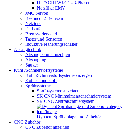
HITACHI WJ-C1 - 3-Phasen
Netzfilter EMV
JMC Servos
Beamicon2 Benezan
Netzteile
Endstufe
Bremswiderstand
Taster und Sensoren
Induktive Näherungsschalter
Absaugtechnik
Absaugtechnik anzeigen
Absaugung
Sauger
Kühl-/Schmierstoffsysteme
Kühl-/Schmierstoffsysteme anzeigen
Kühlschmierstoff
Sprühsysteme
Sprühsysteme anzeigen
SK CNC Minimalmengenschmiersystem
SK CNC Zentralschmiersystem
Dynacut Sprühanlage und Zubehör
CNC Zubehör
CNC Zubehör anzeigen