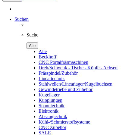
Suchen
Suche
Alle
Alle
Beckhoff
CNC Portalfräsmaschinen
Dreh/Schwenk - Tische - Köpfe - Achsen
Frässpindel/Zubehör
Lineartechnik
Stahlwellen/Linearlager/Kugelbuchsen
Gewindetriebe und Zubehör
Kugellager
Kupplungen
Spanntechnik
Elektronik
Absaugtechnik
Kühl-/Schmierstoffsysteme
CNC Zubehör
SALE