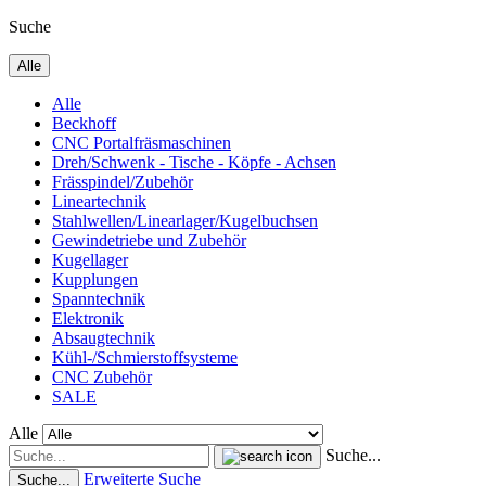
Suche
Alle
Alle
Beckhoff
CNC Portalfräsmaschinen
Dreh/Schwenk - Tische - Köpfe - Achsen
Frässpindel/Zubehör
Lineartechnik
Stahlwellen/Linearlager/Kugelbuchsen
Gewindetriebe und Zubehör
Kugellager
Kupplungen
Spanntechnik
Elektronik
Absaugtechnik
Kühl-/Schmierstoffsysteme
CNC Zubehör
SALE
Alle
Suche...
Erweiterte Suche
Suche...