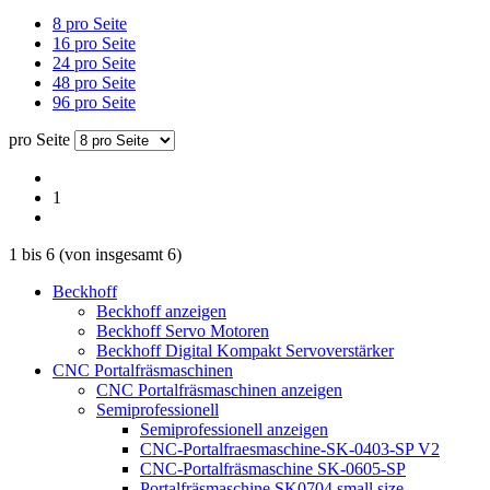
8 pro Seite
16 pro Seite
24 pro Seite
48 pro Seite
96 pro Seite
pro Seite
1
1
bis
6
(von insgesamt
6
)
Beckhoff
Beckhoff anzeigen
Beckhoff Servo Motoren
Beckhoff Digital Kompakt Servoverstärker
CNC Portalfräsmaschinen
CNC Portalfräsmaschinen anzeigen
Semiprofessionell
Semiprofessionell anzeigen
CNC-Portalfraesmaschine-SK-0403-SP V2
CNC-Portalfräsmaschine SK-0605-SP
Portalfräsmaschine SK0704 small size