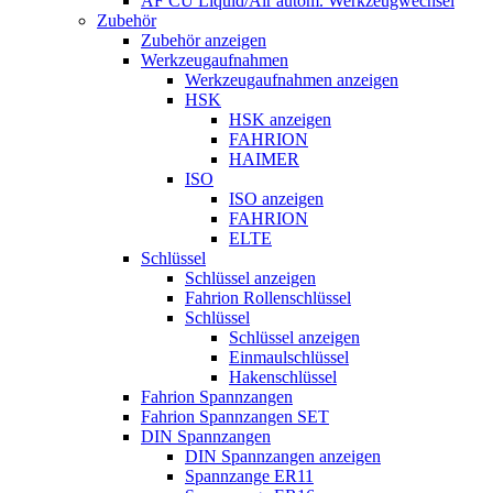
AF CU Liquid/Air autom. Werkzeugwechsel
Zubehör
Zubehör anzeigen
Werkzeugaufnahmen
Werkzeugaufnahmen anzeigen
HSK
HSK anzeigen
FAHRION
HAIMER
ISO
ISO anzeigen
FAHRION
ELTE
Schlüssel
Schlüssel anzeigen
Fahrion Rollenschlüssel
Schlüssel
Schlüssel anzeigen
Einmaulschlüssel
Hakenschlüssel
Fahrion Spannzangen
Fahrion Spannzangen SET
DIN Spannzangen
DIN Spannzangen anzeigen
Spannzange ER11