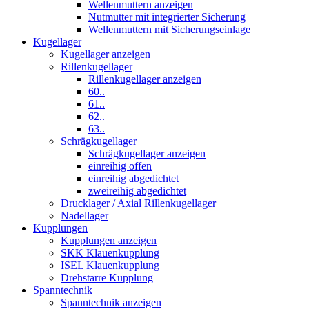
Wellenmuttern anzeigen
Nutmutter mit integrierter Sicherung
Wellenmuttern mit Sicherungseinlage
Kugellager
Kugellager anzeigen
Rillenkugellager
Rillenkugellager anzeigen
60..
61..
62..
63..
Schrägkugellager
Schrägkugellager anzeigen
einreihig offen
einreihig abgedichtet
zweireihig abgedichtet
Drucklager / Axial Rillenkugellager
Nadellager
Kupplungen
Kupplungen anzeigen
SKK Klauenkupplung
ISEL Klauenkupplung
Drehstarre Kupplung
Spanntechnik
Spanntechnik anzeigen