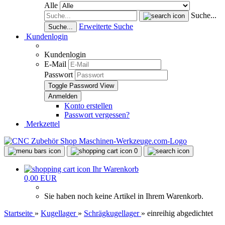
Alle
Suche...
Erweiterte Suche
Suche...
Kundenlogin
Kundenlogin
E-Mail
Passwort
Toggle Password View
Konto erstellen
Passwort vergessen?
Merkzettel
0
Ihr Warenkorb
0,00 EUR
Sie haben noch keine Artikel in Ihrem Warenkorb.
Startseite
»
Kugellager
»
Schrägkugellager
»
einreihig abgedichtet