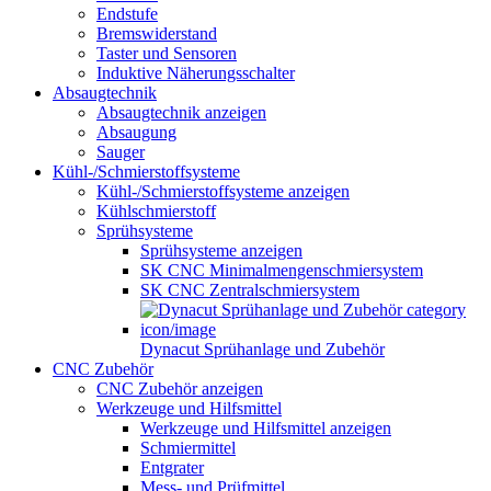
Endstufe
Bremswiderstand
Taster und Sensoren
Induktive Näherungsschalter
Absaugtechnik
Absaugtechnik anzeigen
Absaugung
Sauger
Kühl-/Schmierstoffsysteme
Kühl-/Schmierstoffsysteme anzeigen
Kühlschmierstoff
Sprühsysteme
Sprühsysteme anzeigen
SK CNC Minimalmengenschmiersystem
SK CNC Zentralschmiersystem
Dynacut Sprühanlage und Zubehör
CNC Zubehör
CNC Zubehör anzeigen
Werkzeuge und Hilfsmittel
Werkzeuge und Hilfsmittel anzeigen
Schmiermittel
Entgrater
Mess- und Prüfmittel