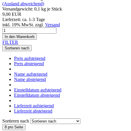
(Ausland abweichend)
Versandgewicht:
0,1
kg je Stück
9,00 EUR
Lieferzeit: ca. 1-3 Tage
inkl. 19% MwSt. zzgl.
Versand
In den Warenkorb
FILTER
Sortieren nach
Preis aufsteigend
Preis absteigend
Name aufsteigend
Name absteigend
Einstelldatum aufsteigend
Einstelldatum absteigend
Lieferzeit aufsteigend
Lieferzeit absteigend
Sortieren nach
8 pro Seite