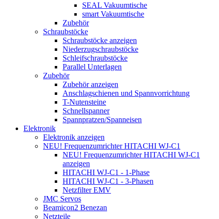
SEAL Vakuumtische
smart Vakuumtische
Zubehör
Schraubstöcke
Schraubstöcke anzeigen
Niederzugschraubstöcke
Schleifschraubstöcke
Parallel Unterlagen
Zubehör
Zubehör anzeigen
Anschlagschienen und Spannvorrichtung
T-Nutensteine
Schnellspanner
Spannpratzen/Spanneisen
Elektronik
Elektronik anzeigen
NEU! Frequenzumrichter HITACHI WJ-C1
NEU! Frequenzumrichter HITACHI WJ-C1
anzeigen
HITACHI WJ-C1 - 1-Phase
HITACHI WJ-C1 - 3-Phasen
Netzfilter EMV
JMC Servos
Beamicon2 Benezan
Netzteile