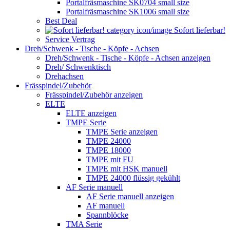
Portalfräsmaschine SK0704 small size
Portalfräsmaschine SK1006 small size
Best Deal
Sofort lieferbar!
Service Vertrag
Dreh/Schwenk - Tische - Köpfe - Achsen
Dreh/Schwenk - Tische - Köpfe - Achsen anzeigen
Dreh/ Schwenktisch
Drehachsen
Frässpindel/Zubehör
Frässpindel/Zubehör anzeigen
ELTE
ELTE anzeigen
TMPE Serie
TMPE Serie anzeigen
TMPE 24000
TMPE 18000
TMPE mit FU
TMPE mit HSK manuell
TMPE 24000 flüssig gekühlt
AF Serie manuell
AF Serie manuell anzeigen
AF manuell
Spannblöcke
TMA Serie