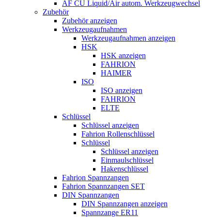
AF CU Liquid/Air autom. Werkzeugwechsel
Zubehör
Zubehör anzeigen
Werkzeugaufnahmen
Werkzeugaufnahmen anzeigen
HSK
HSK anzeigen
FAHRION
HAIMER
ISO
ISO anzeigen
FAHRION
ELTE
Schlüssel
Schlüssel anzeigen
Fahrion Rollenschlüssel
Schlüssel
Schlüssel anzeigen
Einmaulschlüssel
Hakenschlüssel
Fahrion Spannzangen
Fahrion Spannzangen SET
DIN Spannzangen
DIN Spannzangen anzeigen
Spannzange ER11