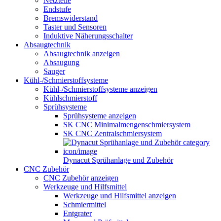
Netzteile
Endstufe
Bremswiderstand
Taster und Sensoren
Induktive Näherungsschalter
Absaugtechnik
Absaugtechnik anzeigen
Absaugung
Sauger
Kühl-/Schmierstoffsysteme
Kühl-/Schmierstoffsysteme anzeigen
Kühlschmierstoff
Sprühsysteme
Sprühsysteme anzeigen
SK CNC Minimalmengenschmiersystem
SK CNC Zentralschmiersystem
Dynacut Sprühanlage und Zubehör
CNC Zubehör
CNC Zubehör anzeigen
Werkzeuge und Hilfsmittel
Werkzeuge und Hilfsmittel anzeigen
Schmiermittel
Entgrater