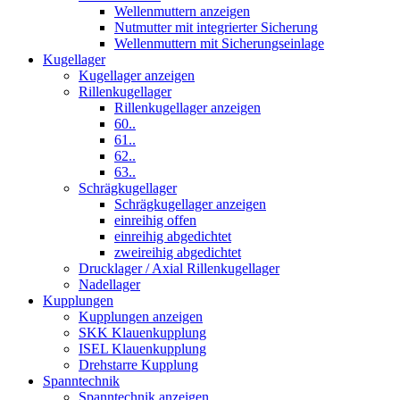
Wellenmuttern anzeigen
Nutmutter mit integrierter Sicherung
Wellenmuttern mit Sicherungseinlage
Kugellager
Kugellager anzeigen
Rillenkugellager
Rillenkugellager anzeigen
60..
61..
62..
63..
Schrägkugellager
Schrägkugellager anzeigen
einreihig offen
einreihig abgedichtet
zweireihig abgedichtet
Drucklager / Axial Rillenkugellager
Nadellager
Kupplungen
Kupplungen anzeigen
SKK Klauenkupplung
ISEL Klauenkupplung
Drehstarre Kupplung
Spanntechnik
Spanntechnik anzeigen