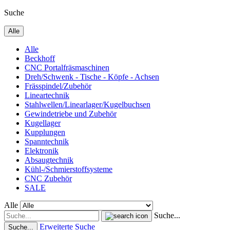
Suche
Alle
Alle
Beckhoff
CNC Portalfräsmaschinen
Dreh/Schwenk - Tische - Köpfe - Achsen
Frässpindel/Zubehör
Lineartechnik
Stahlwellen/Linearlager/Kugelbuchsen
Gewindetriebe und Zubehör
Kugellager
Kupplungen
Spanntechnik
Elektronik
Absaugtechnik
Kühl-/Schmierstoffsysteme
CNC Zubehör
SALE
Alle
Suche...
Erweiterte Suche
Suche...