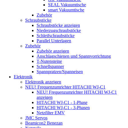
SEAL Vakuumtische
smart Vakuumtische
Zubehör
Schraubstöcke
Schraubstöcke anzeigen
Niederzugschraubstöcke
Schleifschraubstöcke
Parallel Unterlagen
Zubehör
Zubehör anzeigen
Anschlagschienen und Spannvorrichtung
T-Nutensteine
Schnellspanner
Spannpratzen/Spanneisen
Elektronik
Elektronik anzeigen
NEU! Frequenzumrichter HITACHI WJ-C1
NEU! Frequenzumrichter HITACHI WJ-C1
anzeigen
HITACHI WJ-C1 - 1-Phase
HITACHI WJ-C1 - 3-Phasen
Netzfilter EMV
JMC Servos
Beamicon2 Benezan