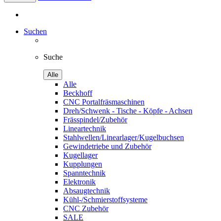
Suchen
Suche
Alle
Alle
Beckhoff
CNC Portalfräsmaschinen
Dreh/Schwenk - Tische - Köpfe - Achsen
Frässpindel/Zubehör
Lineartechnik
Stahlwellen/Linearlager/Kugelbuchsen
Gewindetriebe und Zubehör
Kugellager
Kupplungen
Spanntechnik
Elektronik
Absaugtechnik
Kühl-/Schmierstoffsysteme
CNC Zubehör
SALE