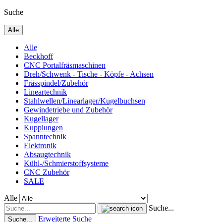
Suche
Alle
Alle
Beckhoff
CNC Portalfräsmaschinen
Dreh/Schwenk - Tische - Köpfe - Achsen
Frässpindel/Zubehör
Lineartechnik
Stahlwellen/Linearlager/Kugelbuchsen
Gewindetriebe und Zubehör
Kugellager
Kupplungen
Spanntechnik
Elektronik
Absaugtechnik
Kühl-/Schmierstoffsysteme
CNC Zubehör
SALE
Alle
Suche...
Erweiterte Suche
Suche...