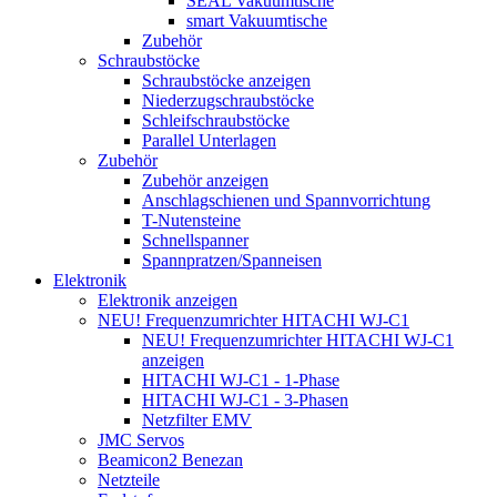
SEAL Vakuumtische
smart Vakuumtische
Zubehör
Schraubstöcke
Schraubstöcke anzeigen
Niederzugschraubstöcke
Schleifschraubstöcke
Parallel Unterlagen
Zubehör
Zubehör anzeigen
Anschlagschienen und Spannvorrichtung
T-Nutensteine
Schnellspanner
Spannpratzen/Spanneisen
Elektronik
Elektronik anzeigen
NEU! Frequenzumrichter HITACHI WJ-C1
NEU! Frequenzumrichter HITACHI WJ-C1
anzeigen
HITACHI WJ-C1 - 1-Phase
HITACHI WJ-C1 - 3-Phasen
Netzfilter EMV
JMC Servos
Beamicon2 Benezan
Netzteile