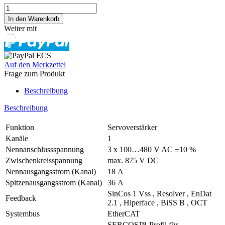
Weiter mit
Auf den Merkzettel
Frage zum Produkt
Beschreibung
Beschreibung
Funktion
Servoverstärker
Kanäle
1
Nennanschlussspannung
3 x 100…480 V AC ±10 %
Zwischenkreisspannung
max. 875 V DC
Nennausgangsstrom (Kanal)
18 A
Spitzenausgangsstrom (Kanal)
36 A
SinCos 1 Vss , Resolver , EnDat
Feedback
2.1 , Hiperface , BiSS B , OCT
Systembus
EtherCAT
SERCOS™-Profil für