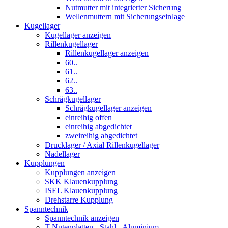
Nutmutter mit integrierter Sicherung
Wellenmuttern mit Sicherungseinlage
Kugellager
Kugellager anzeigen
Rillenkugellager
Rillenkugellager anzeigen
60..
61..
62..
63..
Schrägkugellager
Schrägkugellager anzeigen
einreihig offen
einreihig abgedichtet
zweireihig abgedichtet
Drucklager / Axial Rillenkugellager
Nadellager
Kupplungen
Kupplungen anzeigen
SKK Klauenkupplung
ISEL Klauenkupplung
Drehstarre Kupplung
Spanntechnik
Spanntechnik anzeigen
T-Nutenplatten - Stahl - Aluminium