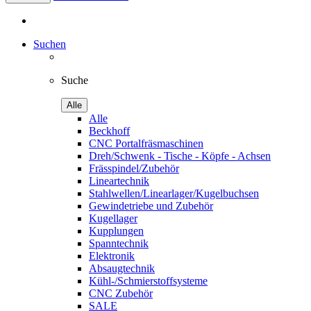
Suchen
Suche
Alle
Alle
Beckhoff
CNC Portalfräsmaschinen
Dreh/Schwenk - Tische - Köpfe - Achsen
Frässpindel/Zubehör
Lineartechnik
Stahlwellen/Linearlager/Kugelbuchsen
Gewindetriebe und Zubehör
Kugellager
Kupplungen
Spanntechnik
Elektronik
Absaugtechnik
Kühl-/Schmierstoffsysteme
CNC Zubehör
SALE