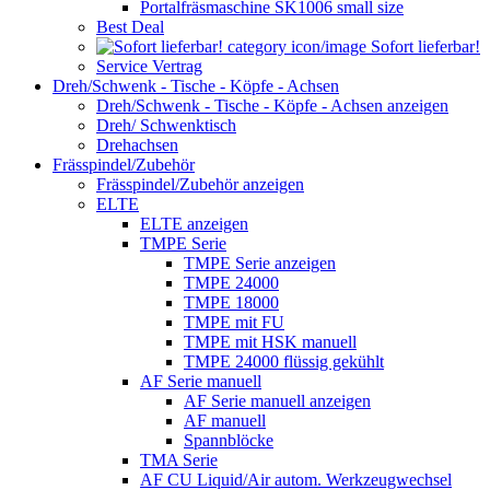
Portalfräsmaschine SK1006 small size
Best Deal
Sofort lieferbar!
Service Vertrag
Dreh/Schwenk - Tische - Köpfe - Achsen
Dreh/Schwenk - Tische - Köpfe - Achsen anzeigen
Dreh/ Schwenktisch
Drehachsen
Frässpindel/Zubehör
Frässpindel/Zubehör anzeigen
ELTE
ELTE anzeigen
TMPE Serie
TMPE Serie anzeigen
TMPE 24000
TMPE 18000
TMPE mit FU
TMPE mit HSK manuell
TMPE 24000 flüssig gekühlt
AF Serie manuell
AF Serie manuell anzeigen
AF manuell
Spannblöcke
TMA Serie
AF CU Liquid/Air autom. Werkzeugwechsel