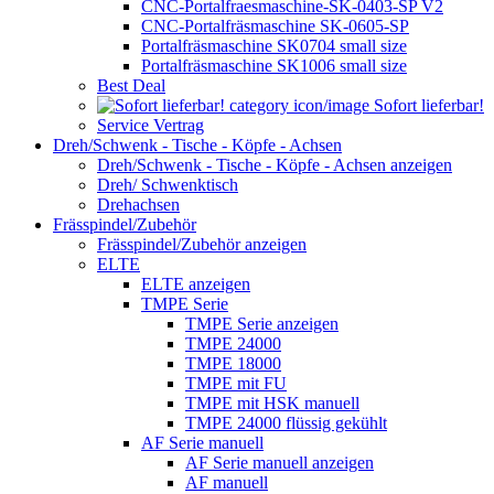
CNC-Portalfraesmaschine-SK-0403-SP V2
CNC-Portalfräsmaschine SK-0605-SP
Portalfräsmaschine SK0704 small size
Portalfräsmaschine SK1006 small size
Best Deal
Sofort lieferbar!
Service Vertrag
Dreh/Schwenk - Tische - Köpfe - Achsen
Dreh/Schwenk - Tische - Köpfe - Achsen anzeigen
Dreh/ Schwenktisch
Drehachsen
Frässpindel/Zubehör
Frässpindel/Zubehör anzeigen
ELTE
ELTE anzeigen
TMPE Serie
TMPE Serie anzeigen
TMPE 24000
TMPE 18000
TMPE mit FU
TMPE mit HSK manuell
TMPE 24000 flüssig gekühlt
AF Serie manuell
AF Serie manuell anzeigen
AF manuell