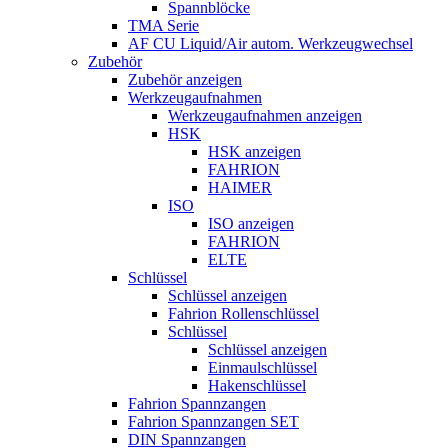
Spannblöcke
TMA Serie
AF CU Liquid/Air autom. Werkzeugwechsel
Zubehör
Zubehör anzeigen
Werkzeugaufnahmen
Werkzeugaufnahmen anzeigen
HSK
HSK anzeigen
FAHRION
HAIMER
ISO
ISO anzeigen
FAHRION
ELTE
Schlüssel
Schlüssel anzeigen
Fahrion Rollenschlüssel
Schlüssel
Schlüssel anzeigen
Einmaulschlüssel
Hakenschlüssel
Fahrion Spannzangen
Fahrion Spannzangen SET
DIN Spannzangen