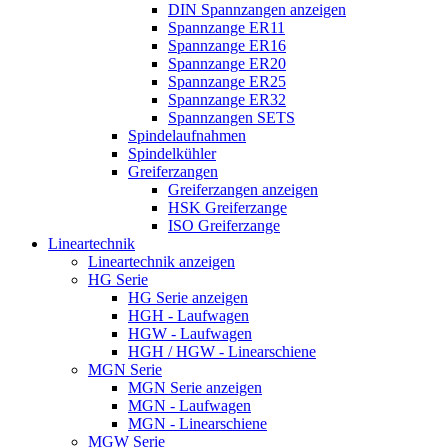
DIN Spannzangen anzeigen
Spannzange ER11
Spannzange ER16
Spannzange ER20
Spannzange ER25
Spannzange ER32
Spannzangen SETS
Spindelaufnahmen
Spindelkühler
Greiferzangen
Greiferzangen anzeigen
HSK Greiferzange
ISO Greiferzange
Lineartechnik
Lineartechnik anzeigen
HG Serie
HG Serie anzeigen
HGH - Laufwagen
HGW - Laufwagen
HGH / HGW - Linearschiene
MGN Serie
MGN Serie anzeigen
MGN - Laufwagen
MGN - Linearschiene
MGW Serie