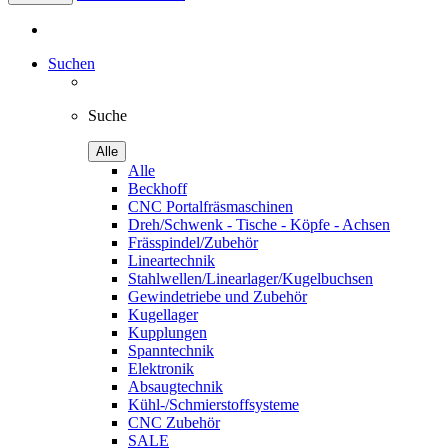
Suchen
Suche
Alle
Alle
Beckhoff
CNC Portalfräsmaschinen
Dreh/Schwenk - Tische - Köpfe - Achsen
Frässpindel/Zubehör
Lineartechnik
Stahlwellen/Linearlager/Kugelbuchsen
Gewindetriebe und Zubehör
Kugellager
Kupplungen
Spanntechnik
Elektronik
Absaugtechnik
Kühl-/Schmierstoffsysteme
CNC Zubehör
SALE