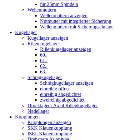
für 25mm Spindeln
Wellenmuttern
Wellenmuttern anzeigen
Nutmutter mit integrierter Sicherung
Wellenmuttern mit Sicherungseinlage
Kugellager
Kugellager anzeigen
Rillenkugellager
Rillenkugellager anzeigen
60..
61..
62..
63..
Schrägkugellager
Schrägkugellager anzeigen
einreihig offen
einreihig abgedichtet
zweireihig abgedichtet
Drucklager / Axial Rillenkugellager
Nadellager
Kupplungen
Kupplungen anzeigen
SKK Klauenkupplung
ISEL Klauenkupplung
Drehstarre Kupplung