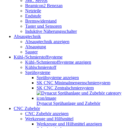
JMC Servos
Beamicon2 Benezan
Netzteile
Endstufe
Bremswiderstand
Taster und Sensoren
Induktive Näherungsschalter
Absaugtechnik
Absaugtechnik anzeigen
Absaugung
Sauger
Kühl-/Schmierstoffsysteme
Kühl-/Schmierstoffsysteme anzeigen
Kühlschmierstoff
Sprühsysteme
Sprühsysteme anzeigen
SK CNC Minimalmengenschmiersystem
SK CNC Zentralschmiersystem
Dynacut Sprühanlage und Zubehör
CNC Zubehör
CNC Zubehör anzeigen
Werkzeuge und Hilfsmittel
Werkzeuge und Hilfsmittel anzeigen