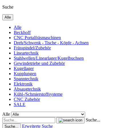
Suche
Alle
Alle
Beckhoff
CNC Portalfräsmaschinen
Dreh/Schwenk - Tische - Köpfe - Achsen
Frässpindel/Zubehör
Lineartechnik
Stahlwellen/Linearlager/Kugelbuchsen
Gewindetriebe und Zubehör
Kugellager
Kupplungen
Spanntechnik
Elektronik
Absaugtechnik
Kühl-/Schmierstoffsysteme
CNC Zubehör
SALE
Alle
Suche...
Erweiterte Suche
Suche...