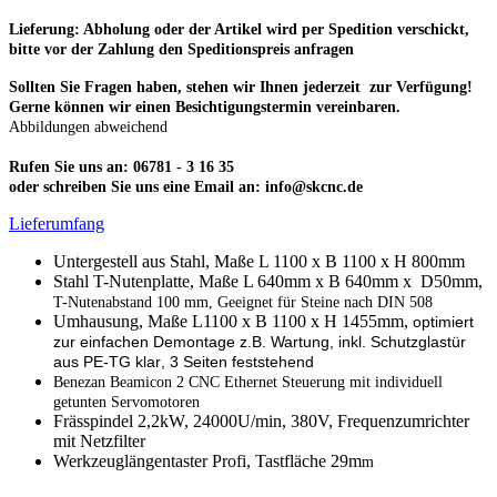
Lieferung: Abholung oder der Artikel wird per Spedition verschickt,
bitte vor der Zahlung den Speditionspreis anfragen
Sollten Sie Fragen haben, stehen wir Ihnen jederzeit zur Verfügung!
Gerne können wir einen Besichtigungstermin vereinbaren.
Abbildungen abweichend
Rufen Sie uns an: 06781 - 3 16 35
oder schreiben Sie uns eine Email an: info@skcnc.de
Lieferumfang
Untergestell aus Stahl, Maße L 1100 x B 1100 x H 800mm
Stahl T-Nutenplatte, Maße L 640mm x B 640mm x D50mm,
T-Nutenabstand 100 mm, Geeignet für Steine nach DIN 508
Umhausung, Maße L1100 x B 1100 x H 1455mm,
optimiert
zur einfachen Demontage z.B. Wartung, inkl.
Schutzglastür
aus PE-TG klar
, 3 Seiten feststehend
Benezan Beamicon 2 CNC Ethernet Steuerung mit individuell
getunten Servomotoren
Frässpindel 2,2kW, 24000U/min, 380V, Frequenzumrichter
mit Netzfilter
Werkzeuglängentaster Profi, Tastfläche 29m
m