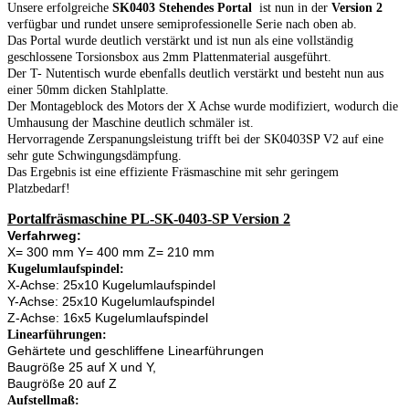
Unsere erfolgreiche
SK0403 Stehendes Portal
ist nun in der
Version 2
verfügbar und rundet unsere semiprofessionelle Serie nach oben ab.
Das Portal wurde deutlich verstärkt und ist nun als eine vollständig
geschlossene Torsionsbox aus 2mm Plattenmaterial ausgeführt.
Der T- Nutentisch wurde ebenfalls deutlich verstärkt und besteht nun aus
einer 50mm dicken Stahlplatte.
Der Montageblock des Motors der X Achse wurde modifiziert, wodurch die
Umhausung der Maschine deutlich schmäler ist.
Hervorragende Zerspanungsleistung trifft bei der SK0403SP V2 auf eine
sehr gute Schwingungsdämpfung.
Das Ergebnis ist eine effiziente Fräsmaschine mit sehr geringem
Platzbedarf!
Portalfräsmaschine PL-SK-0403-SP Version 2
Verfahrweg:
X= 300 mm Y= 400 mm Z= 210 mm
Kugelumlaufspindel:
X-Achse: 25x10 Kugelumlaufspindel
Y-Achse: 25x10 Kugelumlaufspindel
Z-Achse: 16x5 Kugelumlaufspindel
Linearführungen:
Gehärtete und geschliffene Linearführungen
Baugröße 25 auf X und Y,
Baugröße 20 auf Z
Aufstellmaß: