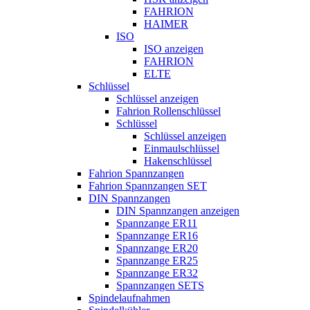
FAHRION
HAIMER
ISO
ISO anzeigen
FAHRION
ELTE
Schlüssel
Schlüssel anzeigen
Fahrion Rollenschlüssel
Schlüssel
Schlüssel anzeigen
Einmaulschlüssel
Hakenschlüssel
Fahrion Spannzangen
Fahrion Spannzangen SET
DIN Spannzangen
DIN Spannzangen anzeigen
Spannzange ER11
Spannzange ER16
Spannzange ER20
Spannzange ER25
Spannzange ER32
Spannzangen SETS
Spindelaufnahmen