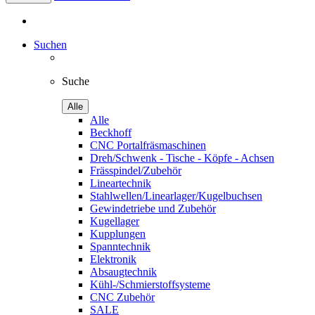
Suchen
Suche
Alle
Alle
Beckhoff
CNC Portalfräsmaschinen
Dreh/Schwenk - Tische - Köpfe - Achsen
Frässpindel/Zubehör
Lineartechnik
Stahlwellen/Linearlager/Kugelbuchsen
Gewindetriebe und Zubehör
Kugellager
Kupplungen
Spanntechnik
Elektronik
Absaugtechnik
Kühl-/Schmierstoffsysteme
CNC Zubehör
SALE