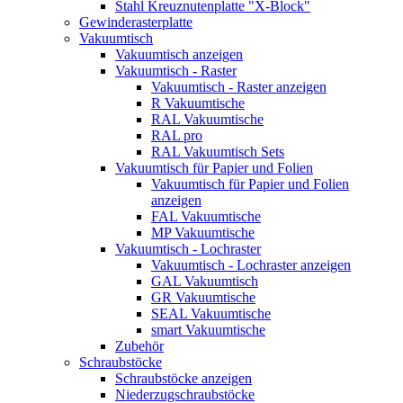
Stahl Kreuznutenplatte "X-Block"
Gewinderasterplatte
Vakuumtisch
Vakuumtisch anzeigen
Vakuumtisch - Raster
Vakuumtisch - Raster anzeigen
R Vakuumtische
RAL Vakuumtische
RAL pro
RAL Vakuumtisch Sets
Vakuumtisch für Papier und Folien
Vakuumtisch für Papier und Folien
anzeigen
FAL Vakuumtische
MP Vakuumtische
Vakuumtisch - Lochraster
Vakuumtisch - Lochraster anzeigen
GAL Vakuumtisch
GR Vakuumtische
SEAL Vakuumtische
smart Vakuumtische
Zubehör
Schraubstöcke
Schraubstöcke anzeigen
Niederzugschraubstöcke