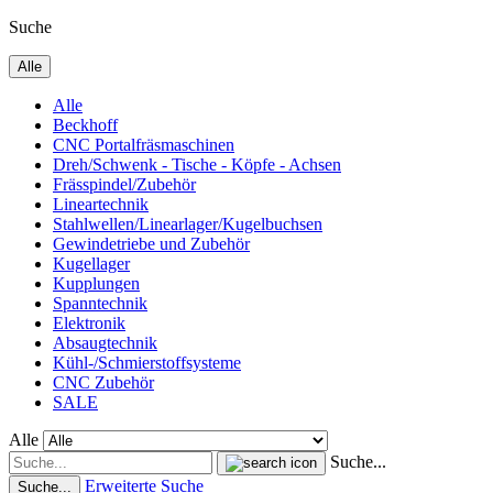
Suche
Alle
Alle
Beckhoff
CNC Portalfräsmaschinen
Dreh/Schwenk - Tische - Köpfe - Achsen
Frässpindel/Zubehör
Lineartechnik
Stahlwellen/Linearlager/Kugelbuchsen
Gewindetriebe und Zubehör
Kugellager
Kupplungen
Spanntechnik
Elektronik
Absaugtechnik
Kühl-/Schmierstoffsysteme
CNC Zubehör
SALE
Alle
Suche...
Erweiterte Suche
Suche...