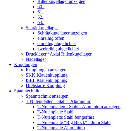
Rillenkugellager anzeigen
60..
61..
62..
63..
Schrägkugellager
Schrägkugellager anzeigen
einreihig offen
einreihig abgedichtet
zweireihig abgedichtet
Drucklager / Axial Rillenkugellager
Nadellager
Kupplungen
Kupplungen anzeigen
SKK Klauenkupplung
ISEL Klauenkupplung
Drehstarre Kupplung
Spanntechnik
Spanntechnik anzeigen
T-Nutenplatten - Stahl - Aluminium
T-Nutenplatten - Stahl - Aluminium anzeigen
T-Nutenplatte Stahl
T-Nutenplatte Stahl feingefräst
T-Nutenplatte "Big Block" 50mm Stahl
T-Nutenplatte Aluminium