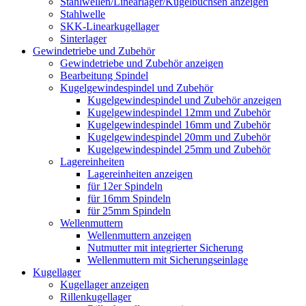
Stahlwellen/Linearlager/Kugelbuchsen anzeigen
Stahlwelle
SKK-Linearkugellager
Sinterlager
Gewindetriebe und Zubehör
Gewindetriebe und Zubehör anzeigen
Bearbeitung Spindel
Kugelgewindespindel und Zubehör
Kugelgewindespindel und Zubehör anzeigen
Kugelgewindespindel 12mm und Zubehör
Kugelgewindespindel 16mm und Zubehör
Kugelgewindespindel 20mm und Zubehör
Kugelgewindespindel 25mm und Zubehör
Lagereinheiten
Lagereinheiten anzeigen
für 12er Spindeln
für 16mm Spindeln
für 25mm Spindeln
Wellenmuttern
Wellenmuttern anzeigen
Nutmutter mit integrierter Sicherung
Wellenmuttern mit Sicherungseinlage
Kugellager
Kugellager anzeigen
Rillenkugellager