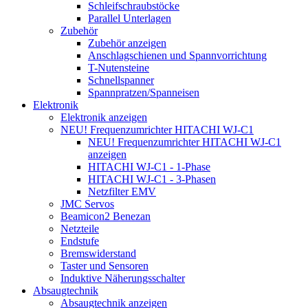
Schleifschraubstöcke
Parallel Unterlagen
Zubehör
Zubehör anzeigen
Anschlagschienen und Spannvorrichtung
T-Nutensteine
Schnellspanner
Spannpratzen/Spanneisen
Elektronik
Elektronik anzeigen
NEU! Frequenzumrichter HITACHI WJ-C1
NEU! Frequenzumrichter HITACHI WJ-C1
anzeigen
HITACHI WJ-C1 - 1-Phase
HITACHI WJ-C1 - 3-Phasen
Netzfilter EMV
JMC Servos
Beamicon2 Benezan
Netzteile
Endstufe
Bremswiderstand
Taster und Sensoren
Induktive Näherungsschalter
Absaugtechnik
Absaugtechnik anzeigen