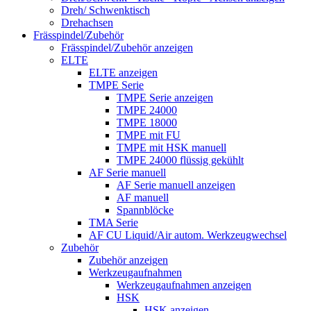
Dreh/ Schwenktisch
Drehachsen
Frässpindel/Zubehör
Frässpindel/Zubehör anzeigen
ELTE
ELTE anzeigen
TMPE Serie
TMPE Serie anzeigen
TMPE 24000
TMPE 18000
TMPE mit FU
TMPE mit HSK manuell
TMPE 24000 flüssig gekühlt
AF Serie manuell
AF Serie manuell anzeigen
AF manuell
Spannblöcke
TMA Serie
AF CU Liquid/Air autom. Werkzeugwechsel
Zubehör
Zubehör anzeigen
Werkzeugaufnahmen
Werkzeugaufnahmen anzeigen
HSK
HSK anzeigen