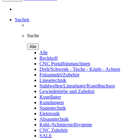
Suchen
Suche
Alle
Alle
Beckhoff
CNC Portalfräsmaschinen
Dreh/Schwenk - Tische - Köpfe - Achsen
Frässpindel/Zubehör
Lineartechnik
Stahlwellen/Linearlager/Kugelbuchsen
Gewindetriebe und Zubehör
Kugellager
Kupplungen
Spanntechnik
Elektronik
Absaugtechnik
Kühl-/Schmierstoffsysteme
CNC Zubehör
SALE