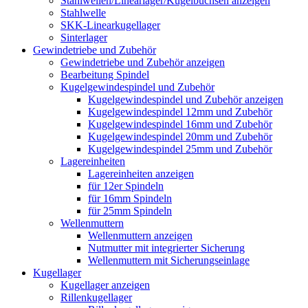
Stahlwellen/Linearlager/Kugelbuchsen anzeigen
Stahlwelle
SKK-Linearkugellager
Sinterlager
Gewindetriebe und Zubehör
Gewindetriebe und Zubehör anzeigen
Bearbeitung Spindel
Kugelgewindespindel und Zubehör
Kugelgewindespindel und Zubehör anzeigen
Kugelgewindespindel 12mm und Zubehör
Kugelgewindespindel 16mm und Zubehör
Kugelgewindespindel 20mm und Zubehör
Kugelgewindespindel 25mm und Zubehör
Lagereinheiten
Lagereinheiten anzeigen
für 12er Spindeln
für 16mm Spindeln
für 25mm Spindeln
Wellenmuttern
Wellenmuttern anzeigen
Nutmutter mit integrierter Sicherung
Wellenmuttern mit Sicherungseinlage
Kugellager
Kugellager anzeigen
Rillenkugellager