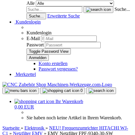
Alle
Suche...
Erweiterte Suche
Suche...
Kundenlogin
Kundenlogin
E-Mail
Passwort
Toggle Password View
Konto erstellen
Passwort vergessen?
Merkzettel
0
Ihr Warenkorb
0,00 EUR
Sie haben noch keine Artikel in Ihrem Warenkorb.
Startseite
»
Elektronik
»
NEU! Frequenzumrichter HITACHI WJ-
C1
»
Netzfilter EMV
»
EMV Netzfilter FPF-9340-30-SW