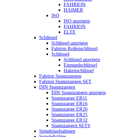
FAHRION
HAIMER
ISO
ISO anzeigen
FAHRION
ELTE
Schlüssel
Schlüssel anzeigen
Fahrion Rollenschlüssel
Schlüssel
Schlüssel anzeigen
Einmaulschlüssel
Hakenschlüssel
Fahrion Spannzangen
Fahrion Spannzangen SET
DIN Spannzangen
DIN Spannzangen anzeigen
Spannzange ER11
Spannzange ER16
Spannzange ER20
Spannzange ER25
Spannzange ER32
Spannzangen SETS
Spindelaufnahmen
Spindelkühler