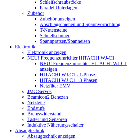
Schleifschraubstöcke
Parallel Unterlagen
Zubehör
Zubehör anzeigen
Anschlagschienen und Spannvorrichtung
T-Nutensteine
Schnellspanner
Spannpratzen/Spanneisen
Elektronik
Elektronik anzeigen
NEU! Frequenzumrichter HITACHI WJ-C1
NEU! Frequenzumrichter HITACHI WJ-C1
anzeigen
HITACHI WJ-C1 - 1-Phase
HITACHI WJ-C1 - 3-Phasen
Netzfilter EMV
JMC Servos
Beamicon2 Benezan
Netzteile
Endstufe
Bremswiderstand
Taster und Sensoren
Induktive Näherungsschalter
Absaugtechnik
Absaugtechnik anzeigen