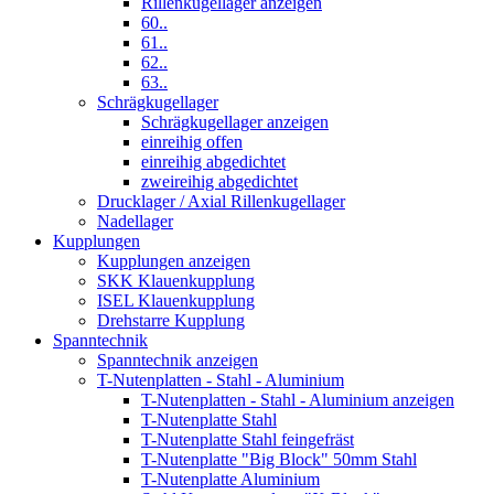
Rillenkugellager anzeigen
60..
61..
62..
63..
Schrägkugellager
Schrägkugellager anzeigen
einreihig offen
einreihig abgedichtet
zweireihig abgedichtet
Drucklager / Axial Rillenkugellager
Nadellager
Kupplungen
Kupplungen anzeigen
SKK Klauenkupplung
ISEL Klauenkupplung
Drehstarre Kupplung
Spanntechnik
Spanntechnik anzeigen
T-Nutenplatten - Stahl - Aluminium
T-Nutenplatten - Stahl - Aluminium anzeigen
T-Nutenplatte Stahl
T-Nutenplatte Stahl feingefräst
T-Nutenplatte "Big Block" 50mm Stahl
T-Nutenplatte Aluminium