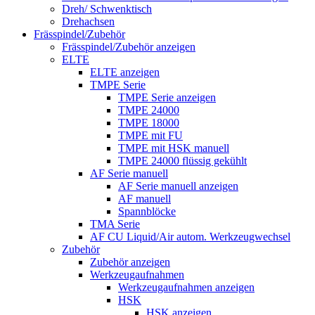
Dreh/ Schwenktisch
Drehachsen
Frässpindel/Zubehör
Frässpindel/Zubehör anzeigen
ELTE
ELTE anzeigen
TMPE Serie
TMPE Serie anzeigen
TMPE 24000
TMPE 18000
TMPE mit FU
TMPE mit HSK manuell
TMPE 24000 flüssig gekühlt
AF Serie manuell
AF Serie manuell anzeigen
AF manuell
Spannblöcke
TMA Serie
AF CU Liquid/Air autom. Werkzeugwechsel
Zubehör
Zubehör anzeigen
Werkzeugaufnahmen
Werkzeugaufnahmen anzeigen
HSK
HSK anzeigen