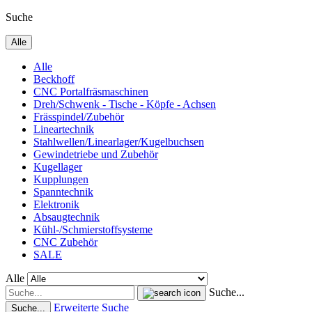
Suche
Alle
Alle
Beckhoff
CNC Portalfräsmaschinen
Dreh/Schwenk - Tische - Köpfe - Achsen
Frässpindel/Zubehör
Lineartechnik
Stahlwellen/Linearlager/Kugelbuchsen
Gewindetriebe und Zubehör
Kugellager
Kupplungen
Spanntechnik
Elektronik
Absaugtechnik
Kühl-/Schmierstoffsysteme
CNC Zubehör
SALE
Alle
Suche...
Erweiterte Suche
Suche...