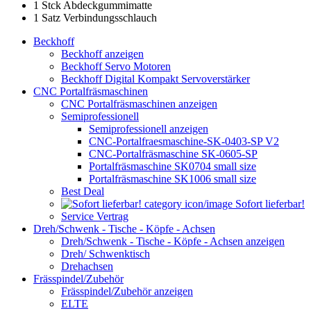
1 Stck Abdeckgummimatte
1 Satz Verbindungsschlauch
Beckhoff
Beckhoff anzeigen
Beckhoff Servo Motoren
Beckhoff Digital Kompakt Servoverstärker
CNC Portalfräsmaschinen
CNC Portalfräsmaschinen anzeigen
Semiprofessionell
Semiprofessionell anzeigen
CNC-Portalfraesmaschine-SK-0403-SP V2
CNC-Portalfräsmaschine SK-0605-SP
Portalfräsmaschine SK0704 small size
Portalfräsmaschine SK1006 small size
Best Deal
Sofort lieferbar!
Service Vertrag
Dreh/Schwenk - Tische - Köpfe - Achsen
Dreh/Schwenk - Tische - Köpfe - Achsen anzeigen
Dreh/ Schwenktisch
Drehachsen
Frässpindel/Zubehör
Frässpindel/Zubehör anzeigen
ELTE