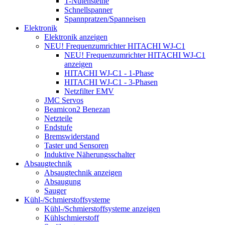
T-Nutensteine
Schnellspanner
Spannpratzen/Spanneisen
Elektronik
Elektronik anzeigen
NEU! Frequenzumrichter HITACHI WJ-C1
NEU! Frequenzumrichter HITACHI WJ-C1
anzeigen
HITACHI WJ-C1 - 1-Phase
HITACHI WJ-C1 - 3-Phasen
Netzfilter EMV
JMC Servos
Beamicon2 Benezan
Netzteile
Endstufe
Bremswiderstand
Taster und Sensoren
Induktive Näherungsschalter
Absaugtechnik
Absaugtechnik anzeigen
Absaugung
Sauger
Kühl-/Schmierstoffsysteme
Kühl-/Schmierstoffsysteme anzeigen
Kühlschmierstoff