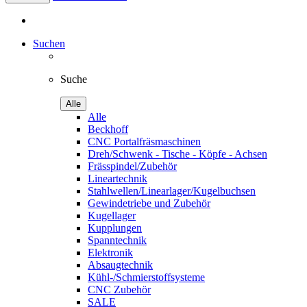
Suchen
Suche
Alle
Alle
Beckhoff
CNC Portalfräsmaschinen
Dreh/Schwenk - Tische - Köpfe - Achsen
Frässpindel/Zubehör
Lineartechnik
Stahlwellen/Linearlager/Kugelbuchsen
Gewindetriebe und Zubehör
Kugellager
Kupplungen
Spanntechnik
Elektronik
Absaugtechnik
Kühl-/Schmierstoffsysteme
CNC Zubehör
SALE