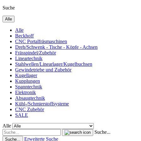
Suche
Alle
Alle
Beckhoff
CNC Portalfräsmaschinen
Dreh/Schwenk - Tische - Köpfe - Achsen
Frässpindel/Zubehör
Lineartechnik
Stahlwellen/Linearlager/Kugelbuchsen
Gewindetriebe und Zubehör
Kugellager
Kupplungen
Spanntechnik
Elektronik
Absaugtechnik
Kühl-/Schmierstoffsysteme
CNC Zubehör
SALE
Alle
Suche...
Erweiterte Suche
Suche...