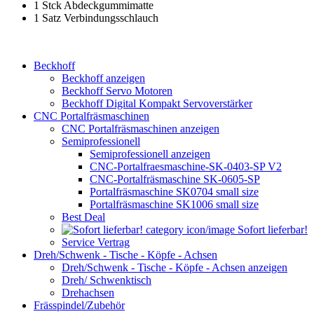
1 Stck Abdeckgummimatte
1 Satz Verbindungsschlauch
Beckhoff
Beckhoff anzeigen
Beckhoff Servo Motoren
Beckhoff Digital Kompakt Servoverstärker
CNC Portalfräsmaschinen
CNC Portalfräsmaschinen anzeigen
Semiprofessionell
Semiprofessionell anzeigen
CNC-Portalfraesmaschine-SK-0403-SP V2
CNC-Portalfräsmaschine SK-0605-SP
Portalfräsmaschine SK0704 small size
Portalfräsmaschine SK1006 small size
Best Deal
Sofort lieferbar!
Service Vertrag
Dreh/Schwenk - Tische - Köpfe - Achsen
Dreh/Schwenk - Tische - Köpfe - Achsen anzeigen
Dreh/ Schwenktisch
Drehachsen
Frässpindel/Zubehör