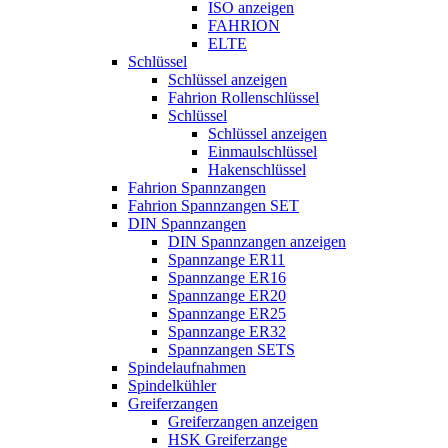
ISO anzeigen
FAHRION
ELTE
Schlüssel
Schlüssel anzeigen
Fahrion Rollenschlüssel
Schlüssel
Schlüssel anzeigen
Einmaulschlüssel
Hakenschlüssel
Fahrion Spannzangen
Fahrion Spannzangen SET
DIN Spannzangen
DIN Spannzangen anzeigen
Spannzange ER11
Spannzange ER16
Spannzange ER20
Spannzange ER25
Spannzange ER32
Spannzangen SETS
Spindelaufnahmen
Spindelkühler
Greiferzangen
Greiferzangen anzeigen
HSK Greiferzange