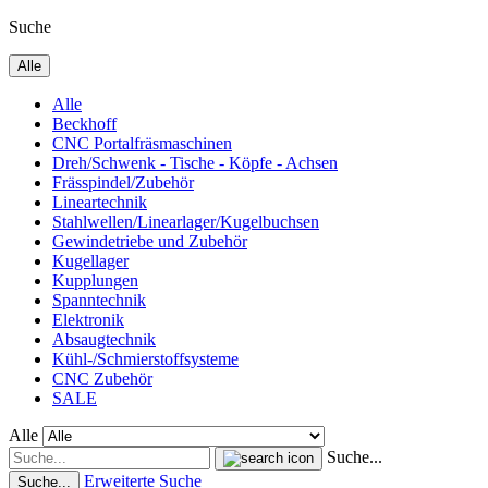
Suche
Alle
Alle
Beckhoff
CNC Portalfräsmaschinen
Dreh/Schwenk - Tische - Köpfe - Achsen
Frässpindel/Zubehör
Lineartechnik
Stahlwellen/Linearlager/Kugelbuchsen
Gewindetriebe und Zubehör
Kugellager
Kupplungen
Spanntechnik
Elektronik
Absaugtechnik
Kühl-/Schmierstoffsysteme
CNC Zubehör
SALE
Alle
Suche...
Erweiterte Suche
Suche...