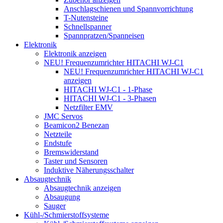
Anschlagschienen und Spannvorrichtung
T-Nutensteine
Schnellspanner
Spannpratzen/Spanneisen
Elektronik
Elektronik anzeigen
NEU! Frequenzumrichter HITACHI WJ-C1
NEU! Frequenzumrichter HITACHI WJ-C1
anzeigen
HITACHI WJ-C1 - 1-Phase
HITACHI WJ-C1 - 3-Phasen
Netzfilter EMV
JMC Servos
Beamicon2 Benezan
Netzteile
Endstufe
Bremswiderstand
Taster und Sensoren
Induktive Näherungsschalter
Absaugtechnik
Absaugtechnik anzeigen
Absaugung
Sauger
Kühl-/Schmierstoffsysteme