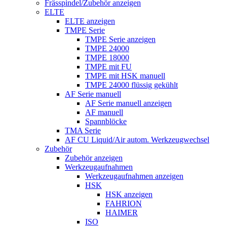
Frässpindel/Zubehör anzeigen
ELTE
ELTE anzeigen
TMPE Serie
TMPE Serie anzeigen
TMPE 24000
TMPE 18000
TMPE mit FU
TMPE mit HSK manuell
TMPE 24000 flüssig gekühlt
AF Serie manuell
AF Serie manuell anzeigen
AF manuell
Spannblöcke
TMA Serie
AF CU Liquid/Air autom. Werkzeugwechsel
Zubehör
Zubehör anzeigen
Werkzeugaufnahmen
Werkzeugaufnahmen anzeigen
HSK
HSK anzeigen
FAHRION
HAIMER
ISO