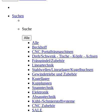
Suchen
Suche
Alle
Alle
Beckhoff
CNC Portalfräsmaschinen
Dreh/Schwenk - Tische - Köpfe - Achsen
Frässpindel/Zubehör
Lineartechnik
Stahlwellen/Linearlager/Kugelbuchsen
Gewindetriebe und Zubehör
Kugellager
Kupplungen
Spanntechnik
Elektronik
Absaugtechnik
Kühl-/Schmierstoffsysteme
CNC Zubehör
SALE