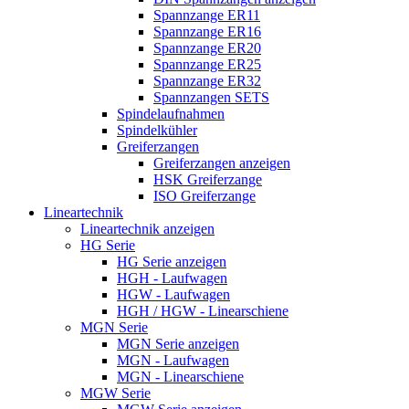
Spannzange ER11
Spannzange ER16
Spannzange ER20
Spannzange ER25
Spannzange ER32
Spannzangen SETS
Spindelaufnahmen
Spindelkühler
Greiferzangen
Greiferzangen anzeigen
HSK Greiferzange
ISO Greiferzange
Lineartechnik
Lineartechnik anzeigen
HG Serie
HG Serie anzeigen
HGH - Laufwagen
HGW - Laufwagen
HGH / HGW - Linearschiene
MGN Serie
MGN Serie anzeigen
MGN - Laufwagen
MGN - Linearschiene
MGW Serie