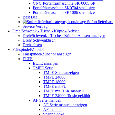
CNC-Portalfräsmaschine SK-0605-SP
Portalfräsmaschine SK0704 small size
Portalfräsmaschine SK1006 small size
Best Deal
Sofort lieferbar!
Service Vertrag
Dreh/Schwenk - Tische - Köpfe - Achsen
Dreh/Schwenk - Tische - Köpfe - Achsen anzeigen
Dreh/ Schwenktisch
Drehachsen
Frässpindel/Zubehör
Frässpindel/Zubehör anzeigen
ELTE
ELTE anzeigen
TMPE Serie
TMPE Serie anzeigen
TMPE 24000
TMPE 18000
TMPE mit FU
TMPE mit HSK manuell
TMPE 24000 flüssig gekühlt
AF Serie manuell
AF Serie manuell anzeigen
AF manuell
Spannblöcke