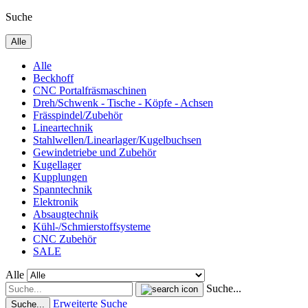
Suche
Alle
Alle
Beckhoff
CNC Portalfräsmaschinen
Dreh/Schwenk - Tische - Köpfe - Achsen
Frässpindel/Zubehör
Lineartechnik
Stahlwellen/Linearlager/Kugelbuchsen
Gewindetriebe und Zubehör
Kugellager
Kupplungen
Spanntechnik
Elektronik
Absaugtechnik
Kühl-/Schmierstoffsysteme
CNC Zubehör
SALE
Alle
Suche...
Erweiterte Suche
Suche...