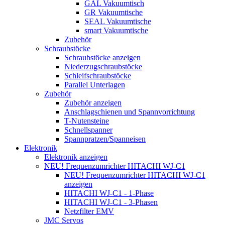
GAL Vakuumtisch
GR Vakuumtische
SEAL Vakuumtische
smart Vakuumtische
Zubehör
Schraubstöcke
Schraubstöcke anzeigen
Niederzugschraubstöcke
Schleifschraubstöcke
Parallel Unterlagen
Zubehör
Zubehör anzeigen
Anschlagschienen und Spannvorrichtung
T-Nutensteine
Schnellspanner
Spannpratzen/Spanneisen
Elektronik
Elektronik anzeigen
NEU! Frequenzumrichter HITACHI WJ-C1
NEU! Frequenzumrichter HITACHI WJ-C1
anzeigen
HITACHI WJ-C1 - 1-Phase
HITACHI WJ-C1 - 3-Phasen
Netzfilter EMV
JMC Servos