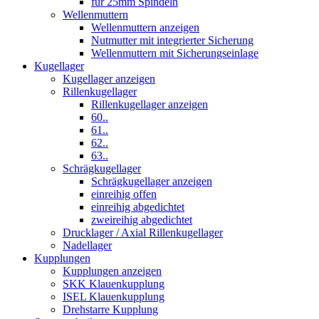
für 25mm Spindeln
Wellenmuttern
Wellenmuttern anzeigen
Nutmutter mit integrierter Sicherung
Wellenmuttern mit Sicherungseinlage
Kugellager
Kugellager anzeigen
Rillenkugellager
Rillenkugellager anzeigen
60..
61..
62..
63..
Schrägkugellager
Schrägkugellager anzeigen
einreihig offen
einreihig abgedichtet
zweireihig abgedichtet
Drucklager / Axial Rillenkugellager
Nadellager
Kupplungen
Kupplungen anzeigen
SKK Klauenkupplung
ISEL Klauenkupplung
Drehstarre Kupplung