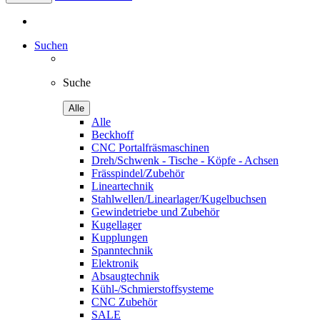
Suchen
Suche
Alle
Alle
Beckhoff
CNC Portalfräsmaschinen
Dreh/Schwenk - Tische - Köpfe - Achsen
Frässpindel/Zubehör
Lineartechnik
Stahlwellen/Linearlager/Kugelbuchsen
Gewindetriebe und Zubehör
Kugellager
Kupplungen
Spanntechnik
Elektronik
Absaugtechnik
Kühl-/Schmierstoffsysteme
CNC Zubehör
SALE