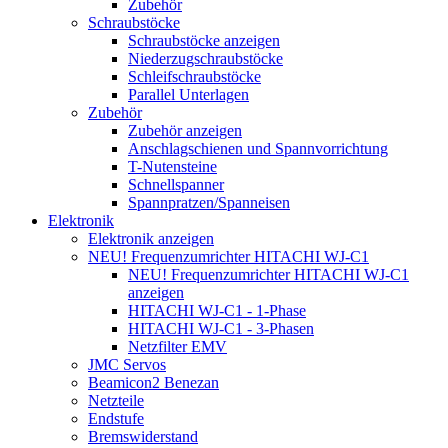
Zubehör
Schraubstöcke
Schraubstöcke anzeigen
Niederzugschraubstöcke
Schleifschraubstöcke
Parallel Unterlagen
Zubehör
Zubehör anzeigen
Anschlagschienen und Spannvorrichtung
T-Nutensteine
Schnellspanner
Spannpratzen/Spanneisen
Elektronik
Elektronik anzeigen
NEU! Frequenzumrichter HITACHI WJ-C1
NEU! Frequenzumrichter HITACHI WJ-C1
anzeigen
HITACHI WJ-C1 - 1-Phase
HITACHI WJ-C1 - 3-Phasen
Netzfilter EMV
JMC Servos
Beamicon2 Benezan
Netzteile
Endstufe
Bremswiderstand