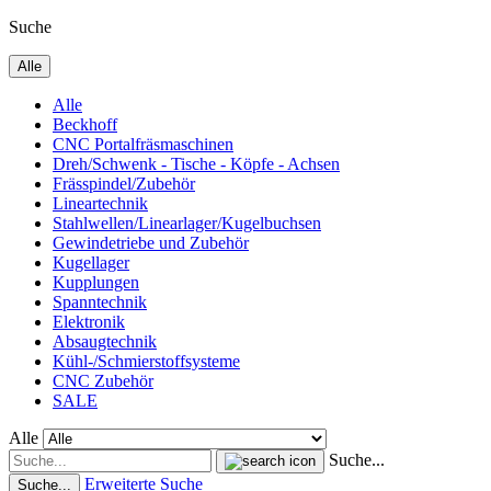
Suche
Alle
Alle
Beckhoff
CNC Portalfräsmaschinen
Dreh/Schwenk - Tische - Köpfe - Achsen
Frässpindel/Zubehör
Lineartechnik
Stahlwellen/Linearlager/Kugelbuchsen
Gewindetriebe und Zubehör
Kugellager
Kupplungen
Spanntechnik
Elektronik
Absaugtechnik
Kühl-/Schmierstoffsysteme
CNC Zubehör
SALE
Alle
Suche...
Erweiterte Suche
Suche...