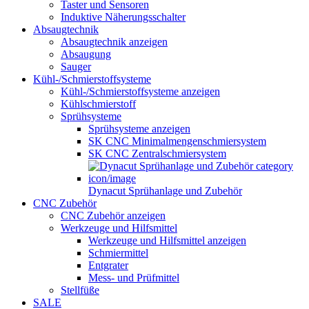
Taster und Sensoren
Induktive Näherungsschalter
Absaugtechnik
Absaugtechnik anzeigen
Absaugung
Sauger
Kühl-/Schmierstoffsysteme
Kühl-/Schmierstoffsysteme anzeigen
Kühlschmierstoff
Sprühsysteme
Sprühsysteme anzeigen
SK CNC Minimalmengenschmiersystem
SK CNC Zentralschmiersystem
Dynacut Sprühanlage und Zubehör
CNC Zubehör
CNC Zubehör anzeigen
Werkzeuge und Hilfsmittel
Werkzeuge und Hilfsmittel anzeigen
Schmiermittel
Entgrater
Mess- und Prüfmittel
Stellfüße
SALE