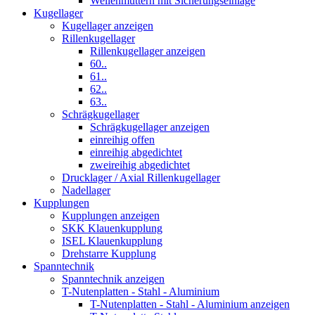
Wellenmuttern mit Sicherungseinlage
Kugellager
Kugellager anzeigen
Rillenkugellager
Rillenkugellager anzeigen
60..
61..
62..
63..
Schrägkugellager
Schrägkugellager anzeigen
einreihig offen
einreihig abgedichtet
zweireihig abgedichtet
Drucklager / Axial Rillenkugellager
Nadellager
Kupplungen
Kupplungen anzeigen
SKK Klauenkupplung
ISEL Klauenkupplung
Drehstarre Kupplung
Spanntechnik
Spanntechnik anzeigen
T-Nutenplatten - Stahl - Aluminium
T-Nutenplatten - Stahl - Aluminium anzeigen