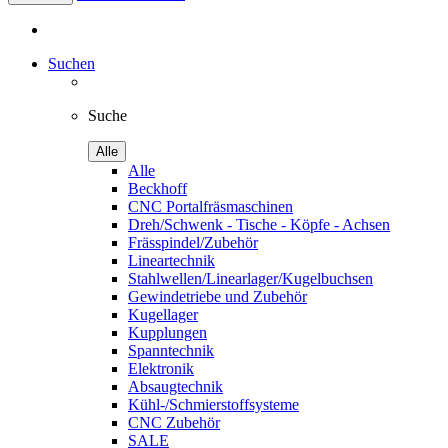
Suchen
Suche
Alle
Alle
Beckhoff
CNC Portalfräsmaschinen
Dreh/Schwenk - Tische - Köpfe - Achsen
Frässpindel/Zubehör
Lineartechnik
Stahlwellen/Linearlager/Kugelbuchsen
Gewindetriebe und Zubehör
Kugellager
Kupplungen
Spanntechnik
Elektronik
Absaugtechnik
Kühl-/Schmierstoffsysteme
CNC Zubehör
SALE