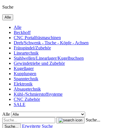
Suche
Alle
Alle
Beckhoff
CNC Portalfräsmaschinen
Dreh/Schwenk - Tische - Köpfe - Achsen
Frässpindel/Zubehör
Lineartechnik
Stahlwellen/Linearlager/Kugelbuchsen
Gewindetriebe und Zubehör
Kugellager
Kupplungen
Spanntechnik
Elektronik
Absaugtechnik
Kühl-/Schmierstoffsysteme
CNC Zubehör
SALE
Alle
Suche...
Erweiterte Suche
Suche...