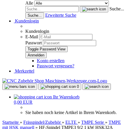
Alle
Suche...
Erweiterte Suche
Suche...
Kundenlogin
Kundenlogin
E-Mail
Passwort
Toggle Password View
Konto erstellen
Passwort vergessen?
Merkzettel
0
Ihr Warenkorb
0,00 EUR
Sie haben noch keine Artikel in Ihrem Warenkorb.
Startseite
»
Frässpindel/Zubehör
»
ELTE
»
TMPE Serie
»
TMPE
mit HSK manuell
»
HF-Spindel TMPE3 9/2 1 kW HSK32A