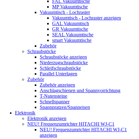
FAL Vakuumtische
MP Vakuumtische
Vakuumtisch - Lochraster
Vakuumtisch - Lochraster anzeigen
GAL Vakuumtisch
GR Vakuumtische
SEAL Vakuumtische
smart Vakuumtische
Zubehör
Schraubstöcke
Schraubstöcke anzeigen
Niederzugschraubstöcke
Schleifschraubstöcke
Parallel Unterlagen
Zubehör
Zubehör anzeigen
Anschlagschienen und Spannvorrichtung
T-Nutensteine
Schnellspanner
Spannpratzen/Spanneisen
Elektronik
Elektronik anzeigen
NEU! Frequenzumrichter HITACHI WJ-C1
NEU! Frequenzumrichter HITACHI WJ-C1
anzeigen