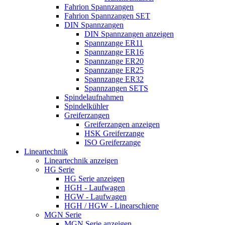
Fahrion Spannzangen
Fahrion Spannzangen SET
DIN Spannzangen
DIN Spannzangen anzeigen
Spannzange ER11
Spannzange ER16
Spannzange ER20
Spannzange ER25
Spannzange ER32
Spannzangen SETS
Spindelaufnahmen
Spindelkühler
Greiferzangen
Greiferzangen anzeigen
HSK Greiferzange
ISO Greiferzange
Lineartechnik
Lineartechnik anzeigen
HG Serie
HG Serie anzeigen
HGH - Laufwagen
HGW - Laufwagen
HGH / HGW - Linearschiene
MGN Serie
MGN Serie anzeigen