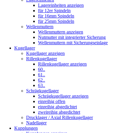
Lagereinheiten anzeigen
für 12er Spindeln
für 16mm Spindeln
für 25mm Spindeln
Wellenmuttern
Wellenmuttern anzeigen
Nutmutter mit integrierter Sicherung
Wellenmuttern mit Sicherungseinlage
Kugellager
Kugellager anzeigen
Rillenkugellager
Rillenkugellager anzeigen
60..
61..
62..
63..
Schrägkugellager
Schrägkugellager anzeigen
einreihig offen
einreihig abgedichtet
zweireihig abgedichtet
Drucklager / Axial Rillenkugellager
Nadellager
Kupplungen