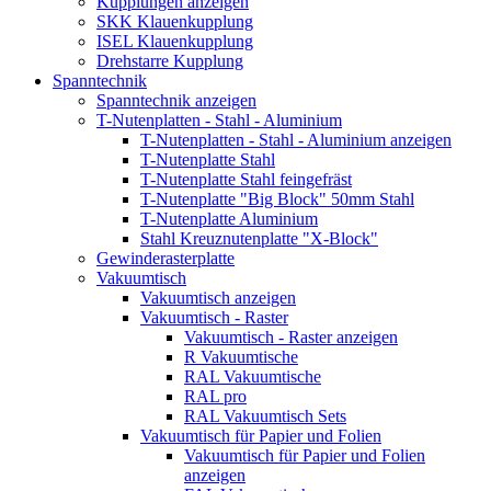
Kupplungen anzeigen
SKK Klauenkupplung
ISEL Klauenkupplung
Drehstarre Kupplung
Spanntechnik
Spanntechnik anzeigen
T-Nutenplatten - Stahl - Aluminium
T-Nutenplatten - Stahl - Aluminium anzeigen
T-Nutenplatte Stahl
T-Nutenplatte Stahl feingefräst
T-Nutenplatte "Big Block" 50mm Stahl
T-Nutenplatte Aluminium
Stahl Kreuznutenplatte "X-Block"
Gewinderasterplatte
Vakuumtisch
Vakuumtisch anzeigen
Vakuumtisch - Raster
Vakuumtisch - Raster anzeigen
R Vakuumtische
RAL Vakuumtische
RAL pro
RAL Vakuumtisch Sets
Vakuumtisch für Papier und Folien
Vakuumtisch für Papier und Folien
anzeigen