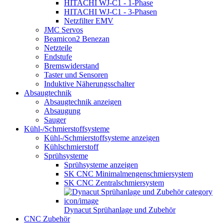
HITACHI WJ-C1 - 1-Phase
HITACHI WJ-C1 - 3-Phasen
Netzfilter EMV
JMC Servos
Beamicon2 Benezan
Netzteile
Endstufe
Bremswiderstand
Taster und Sensoren
Induktive Näherungsschalter
Absaugtechnik
Absaugtechnik anzeigen
Absaugung
Sauger
Kühl-/Schmierstoffsysteme
Kühl-/Schmierstoffsysteme anzeigen
Kühlschmierstoff
Sprühsysteme
Sprühsysteme anzeigen
SK CNC Minimalmengenschmiersystem
SK CNC Zentralschmiersystem
Dynacut Sprühanlage und Zubehör
CNC Zubehör