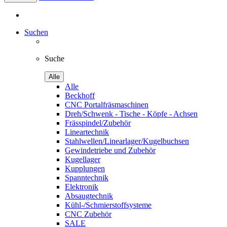
Suchen
Suche
Alle
Alle
Beckhoff
CNC Portalfräsmaschinen
Dreh/Schwenk - Tische - Köpfe - Achsen
Frässpindel/Zubehör
Lineartechnik
Stahlwellen/Linearlager/Kugelbuchsen
Gewindetriebe und Zubehör
Kugellager
Kupplungen
Spanntechnik
Elektronik
Absaugtechnik
Kühl-/Schmierstoffsysteme
CNC Zubehör
SALE