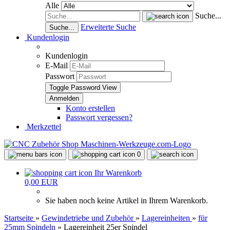
Alle
Suche...
Erweiterte Suche
Suche...
Kundenlogin
Kundenlogin
E-Mail
Passwort
Toggle Password View
Konto erstellen
Passwort vergessen?
Merkzettel
0
Ihr Warenkorb
0,00 EUR
Sie haben noch keine Artikel in Ihrem Warenkorb.
Startseite
»
Gewindetriebe und Zubehör
»
Lagereinheiten
»
für
25mm Spindeln
»
Lagereinheit 25er Spindel