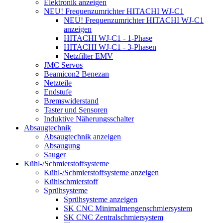
Elektronik anzeigen
NEU! Frequenzumrichter HITACHI WJ-C1
NEU! Frequenzumrichter HITACHI WJ-C1
anzeigen
HITACHI WJ-C1 - 1-Phase
HITACHI WJ-C1 - 3-Phasen
Netzfilter EMV
JMC Servos
Beamicon2 Benezan
Netzteile
Endstufe
Bremswiderstand
Taster und Sensoren
Induktive Näherungsschalter
Absaugtechnik
Absaugtechnik anzeigen
Absaugung
Sauger
Kühl-/Schmierstoffsysteme
Kühl-/Schmierstoffsysteme anzeigen
Kühlschmierstoff
Sprühsysteme
Sprühsysteme anzeigen
SK CNC Minimalmengenschmiersystem
SK CNC Zentralschmiersystem