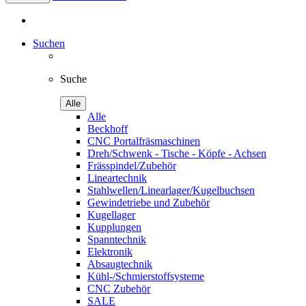
Suchen
Suche
Alle
Alle
Beckhoff
CNC Portalfräsmaschinen
Dreh/Schwenk - Tische - Köpfe - Achsen
Frässpindel/Zubehör
Lineartechnik
Stahlwellen/Linearlager/Kugelbuchsen
Gewindetriebe und Zubehör
Kugellager
Kupplungen
Spanntechnik
Elektronik
Absaugtechnik
Kühl-/Schmierstoffsysteme
CNC Zubehör
SALE