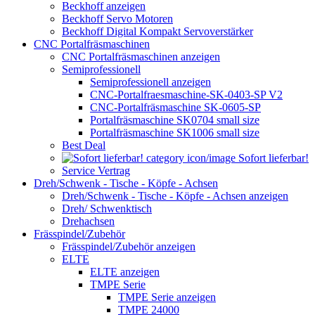
Beckhoff anzeigen
Beckhoff Servo Motoren
Beckhoff Digital Kompakt Servoverstärker
CNC Portalfräsmaschinen
CNC Portalfräsmaschinen anzeigen
Semiprofessionell
Semiprofessionell anzeigen
CNC-Portalfraesmaschine-SK-0403-SP V2
CNC-Portalfräsmaschine SK-0605-SP
Portalfräsmaschine SK0704 small size
Portalfräsmaschine SK1006 small size
Best Deal
Sofort lieferbar!
Service Vertrag
Dreh/Schwenk - Tische - Köpfe - Achsen
Dreh/Schwenk - Tische - Köpfe - Achsen anzeigen
Dreh/ Schwenktisch
Drehachsen
Frässpindel/Zubehör
Frässpindel/Zubehör anzeigen
ELTE
ELTE anzeigen
TMPE Serie
TMPE Serie anzeigen
TMPE 24000