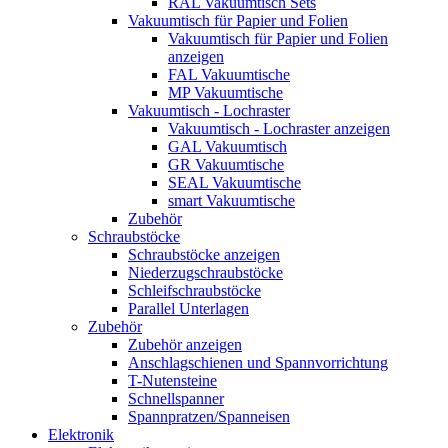
RAL Vakuumtisch Sets
Vakuumtisch für Papier und Folien
Vakuumtisch für Papier und Folien
anzeigen
FAL Vakuumtische
MP Vakuumtische
Vakuumtisch - Lochraster
Vakuumtisch - Lochraster anzeigen
GAL Vakuumtisch
GR Vakuumtische
SEAL Vakuumtische
smart Vakuumtische
Zubehör
Schraubstöcke
Schraubstöcke anzeigen
Niederzugschraubstöcke
Schleifschraubstöcke
Parallel Unterlagen
Zubehör
Zubehör anzeigen
Anschlagschienen und Spannvorrichtung
T-Nutensteine
Schnellspanner
Spannpratzen/Spanneisen
Elektronik