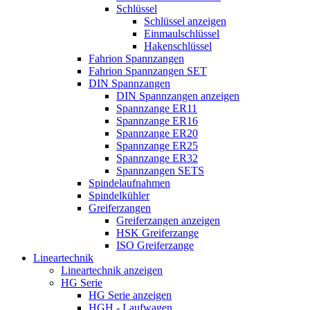
Schlüssel
Schlüssel anzeigen
Einmaulschlüssel
Hakenschlüssel
Fahrion Spannzangen
Fahrion Spannzangen SET
DIN Spannzangen
DIN Spannzangen anzeigen
Spannzange ER11
Spannzange ER16
Spannzange ER20
Spannzange ER25
Spannzange ER32
Spannzangen SETS
Spindelaufnahmen
Spindelkühler
Greiferzangen
Greiferzangen anzeigen
HSK Greiferzange
ISO Greiferzange
Lineartechnik
Lineartechnik anzeigen
HG Serie
HG Serie anzeigen
HGH - Laufwagen