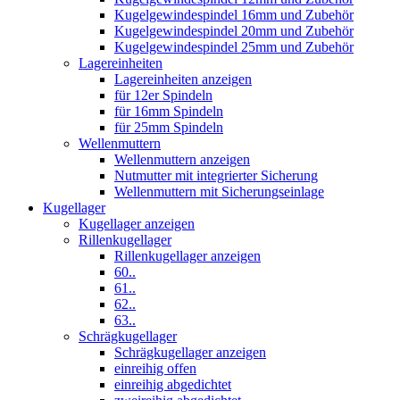
Kugelgewindespindel 16mm und Zubehör
Kugelgewindespindel 20mm und Zubehör
Kugelgewindespindel 25mm und Zubehör
Lagereinheiten
Lagereinheiten anzeigen
für 12er Spindeln
für 16mm Spindeln
für 25mm Spindeln
Wellenmuttern
Wellenmuttern anzeigen
Nutmutter mit integrierter Sicherung
Wellenmuttern mit Sicherungseinlage
Kugellager
Kugellager anzeigen
Rillenkugellager
Rillenkugellager anzeigen
60..
61..
62..
63..
Schrägkugellager
Schrägkugellager anzeigen
einreihig offen
einreihig abgedichtet