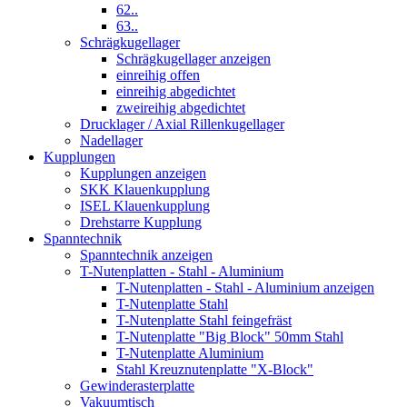
62..
63..
Schrägkugellager
Schrägkugellager anzeigen
einreihig offen
einreihig abgedichtet
zweireihig abgedichtet
Drucklager / Axial Rillenkugellager
Nadellager
Kupplungen
Kupplungen anzeigen
SKK Klauenkupplung
ISEL Klauenkupplung
Drehstarre Kupplung
Spanntechnik
Spanntechnik anzeigen
T-Nutenplatten - Stahl - Aluminium
T-Nutenplatten - Stahl - Aluminium anzeigen
T-Nutenplatte Stahl
T-Nutenplatte Stahl feingefräst
T-Nutenplatte "Big Block" 50mm Stahl
T-Nutenplatte Aluminium
Stahl Kreuznutenplatte "X-Block"
Gewinderasterplatte
Vakuumtisch