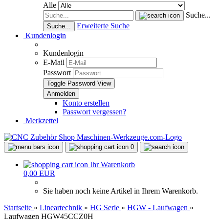
Alle
Suche...
Erweiterte Suche
Suche...
Kundenlogin
Kundenlogin
E-Mail
Passwort
Toggle Password View
Konto erstellen
Passwort vergessen?
Merkzettel
0
Ihr Warenkorb
0,00 EUR
Sie haben noch keine Artikel in Ihrem Warenkorb.
Startseite
»
Lineartechnik
»
HG Serie
»
HGW - Laufwagen
»
Laufwagen HGW45CCZ0H