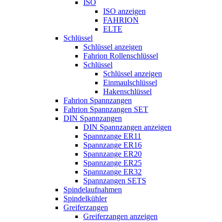
ISO
ISO anzeigen
FAHRION
ELTE
Schlüssel
Schlüssel anzeigen
Fahrion Rollenschlüssel
Schlüssel
Schlüssel anzeigen
Einmaulschlüssel
Hakenschlüssel
Fahrion Spannzangen
Fahrion Spannzangen SET
DIN Spannzangen
DIN Spannzangen anzeigen
Spannzange ER11
Spannzange ER16
Spannzange ER20
Spannzange ER25
Spannzange ER32
Spannzangen SETS
Spindelaufnahmen
Spindelkühler
Greiferzangen
Greiferzangen anzeigen