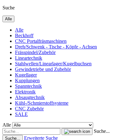
Suche
Alle
Alle
Beckhoff
CNC Portalfräsmaschinen
Dreh/Schwenk - Tische - Köpfe - Achsen
Frässpindel/Zubehör
Lineartechnik
Stahlwellen/Linearlager/Kugelbuchsen
Gewindetriebe und Zubehör
Kugellager
Kupplungen
Spanntechnik
Elektronik
Absaugtechnik
Kühl-/Schmierstoffsysteme
CNC Zubehör
SALE
Alle
Suche...
Erweiterte Suche
Suche...