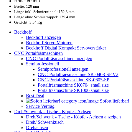
Höhe: 60 mm
Breite: 120 mm
Länge inkl. Schmiernippel: 152,3 mm
Länge ohne Schmiernippel: 139,4 mm
Gewicht: 3,54 Kg
Beckhoff
Beckhoff anzeigen
Beckhoff Servo Motoren
Beckhoff Digital Kompakt Servoverstärker
CNC Portalfräsmaschinen
CNC Portalfräsmaschinen anzeigen
Semiprofessionell
Semiprofessionell anzeigen
CNC-Portalfraesmaschine-SK-0403-SP V2
CNC-Portalfräsmaschine SK-0605-SP
Portalfräsmaschine SK0704 small size
Portalfräsmaschine SK1006 small size
Best Deal
Sofort lieferbar!
Service Vertrag
Dreh/Schwenk - Tische - Köpfe - Achsen
Dreh/Schwenk - Tische - Köpfe - Achsen anzeigen
Dreh/ Schwenktisch
Drehachsen