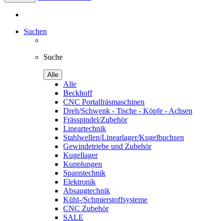
Suchen
Suche
Alle
Alle
Beckhoff
CNC Portalfräsmaschinen
Dreh/Schwenk - Tische - Köpfe - Achsen
Frässpindel/Zubehör
Lineartechnik
Stahlwellen/Linearlager/Kugelbuchsen
Gewindetriebe und Zubehör
Kugellager
Kupplungen
Spanntechnik
Elektronik
Absaugtechnik
Kühl-/Schmierstoffsysteme
CNC Zubehör
SALE