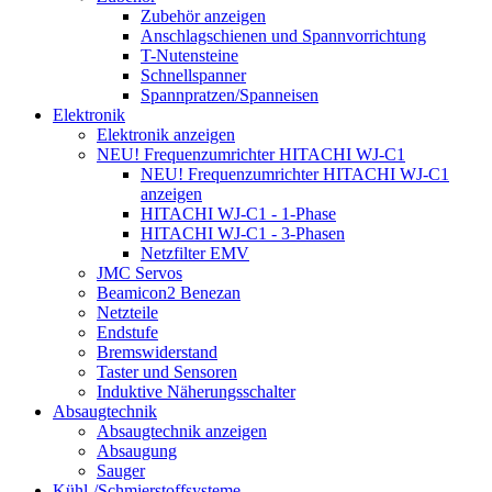
Zubehör anzeigen
Anschlagschienen und Spannvorrichtung
T-Nutensteine
Schnellspanner
Spannpratzen/Spanneisen
Elektronik
Elektronik anzeigen
NEU! Frequenzumrichter HITACHI WJ-C1
NEU! Frequenzumrichter HITACHI WJ-C1
anzeigen
HITACHI WJ-C1 - 1-Phase
HITACHI WJ-C1 - 3-Phasen
Netzfilter EMV
JMC Servos
Beamicon2 Benezan
Netzteile
Endstufe
Bremswiderstand
Taster und Sensoren
Induktive Näherungsschalter
Absaugtechnik
Absaugtechnik anzeigen
Absaugung
Sauger
Kühl-/Schmierstoffsysteme