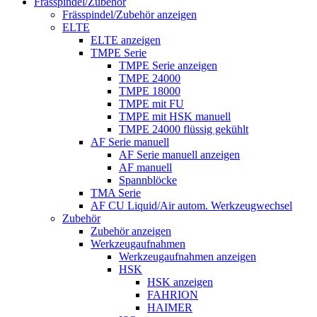
Frässpindel/Zubehör
Frässpindel/Zubehör anzeigen
ELTE
ELTE anzeigen
TMPE Serie
TMPE Serie anzeigen
TMPE 24000
TMPE 18000
TMPE mit FU
TMPE mit HSK manuell
TMPE 24000 flüssig gekühlt
AF Serie manuell
AF Serie manuell anzeigen
AF manuell
Spannblöcke
TMA Serie
AF CU Liquid/Air autom. Werkzeugwechsel
Zubehör
Zubehör anzeigen
Werkzeugaufnahmen
Werkzeugaufnahmen anzeigen
HSK
HSK anzeigen
FAHRION
HAIMER