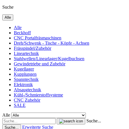
Suche
Alle
Alle
Beckhoff
CNC Portalfräsmaschinen
Dreh/Schwenk - Tische - Köpfe - Achsen
Frässpindel/Zubehör
Lineartechnik
Stahlwellen/Linearlager/Kugelbuchsen
Gewindetriebe und Zubehör
Kugellager
Kupplungen
Spanntechnik
Elektronik
Absaugtechnik
Kühl-/Schmierstoffsysteme
CNC Zubehör
SALE
Alle
Suche...
Erweiterte Suche
Suche...