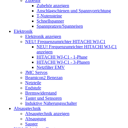
Zubehör
Zubehör anzeigen
Anschlagschienen und Spannvorrichtung
T-Nutensteine
Schnellspanner
Spannpratzen/Spanneisen
Elektronik
Elektronik anzeigen
NEU! Frequenzumrichter HITACHI WJ-C1
NEU! Frequenzumrichter HITACHI WJ-C1
anzeigen
HITACHI WJ-C1 - 1-Phase
HITACHI WJ-C1 - 3-Phasen
Netzfilter EMV
JMC Servos
Beamicon2 Benezan
Netzteile
Endstufe
Bremswiderstand
Taster und Sensoren
Induktive Näherungsschalter
Absaugtechnik
Absaugtechnik anzeigen
Absaugung
Sauger