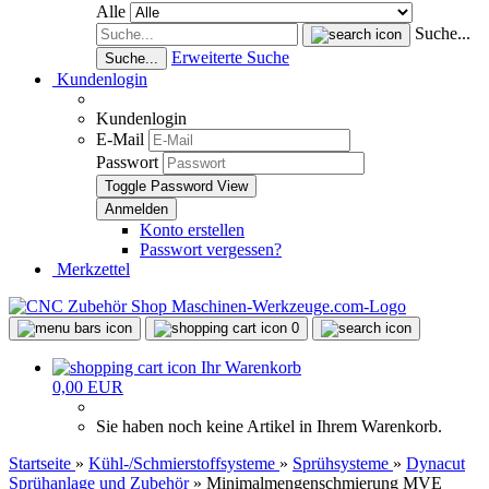
Alle
Suche...
Erweiterte Suche
Suche...
Kundenlogin
Kundenlogin
E-Mail
Passwort
Toggle Password View
Konto erstellen
Passwort vergessen?
Merkzettel
0
Ihr Warenkorb
0,00 EUR
Sie haben noch keine Artikel in Ihrem Warenkorb.
Startseite
»
Kühl-/Schmierstoffsysteme
»
Sprühsysteme
»
Dynacut
Sprühanlage und Zubehör
»
Minimalmengenschmierung MVE