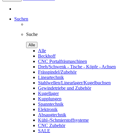
Suchen
Suche
Alle
Alle
Beckhoff
CNC Portalfräsmaschinen
Dreh/Schwenk - Tische - Köpfe - Achsen
Frässpindel/Zubehör
Lineartechnik
Stahlwellen/Linearlager/Kugelbuchsen
Gewindetriebe und Zubehör
Kugellager
Kupplungen
Spanntechnik
Elektronik
Absaugtechnik
Kühl-/Schmierstoffsysteme
CNC Zubehör
SALE