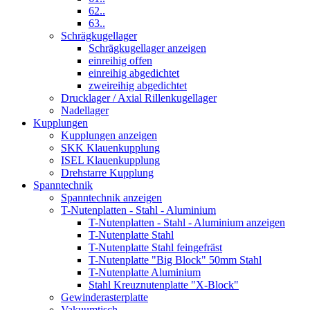
62..
63..
Schrägkugellager
Schrägkugellager anzeigen
einreihig offen
einreihig abgedichtet
zweireihig abgedichtet
Drucklager / Axial Rillenkugellager
Nadellager
Kupplungen
Kupplungen anzeigen
SKK Klauenkupplung
ISEL Klauenkupplung
Drehstarre Kupplung
Spanntechnik
Spanntechnik anzeigen
T-Nutenplatten - Stahl - Aluminium
T-Nutenplatten - Stahl - Aluminium anzeigen
T-Nutenplatte Stahl
T-Nutenplatte Stahl feingefräst
T-Nutenplatte "Big Block" 50mm Stahl
T-Nutenplatte Aluminium
Stahl Kreuznutenplatte "X-Block"
Gewinderasterplatte
Vakuumtisch