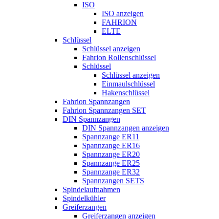
ISO
ISO anzeigen
FAHRION
ELTE
Schlüssel
Schlüssel anzeigen
Fahrion Rollenschlüssel
Schlüssel
Schlüssel anzeigen
Einmaulschlüssel
Hakenschlüssel
Fahrion Spannzangen
Fahrion Spannzangen SET
DIN Spannzangen
DIN Spannzangen anzeigen
Spannzange ER11
Spannzange ER16
Spannzange ER20
Spannzange ER25
Spannzange ER32
Spannzangen SETS
Spindelaufnahmen
Spindelkühler
Greiferzangen
Greiferzangen anzeigen