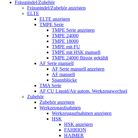
Frässpindel/Zubehör
Frässpindel/Zubehör anzeigen
ELTE
ELTE anzeigen
TMPE Serie
TMPE Serie anzeigen
TMPE 24000
TMPE 18000
TMPE mit FU
TMPE mit HSK manuell
TMPE 24000 flüssig gekühlt
AF Serie manuell
AF Serie manuell anzeigen
AF manuell
Spannblöcke
TMA Serie
AF CU Liquid/Air autom. Werkzeugwechsel
Zubehör
Zubehör anzeigen
Werkzeugaufnahmen
Werkzeugaufnahmen anzeigen
HSK
HSK anzeigen
FAHRION
HAIMER