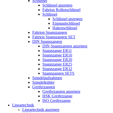
Schlüssel
Schlüssel anzeigen
Fahrion Rollenschlüssel
Schlüssel
Schlüssel anzeigen
Einmaulschlüssel
Hakenschlüssel
Fahrion Spannzangen
Fahrion Spannzangen SET
DIN Spannzangen
DIN Spannzangen anzeigen
Spannzange ER11
Spannzange ER16
Spannzange ER20
Spannzange ER25
Spannzange ER32
Spannzangen SETS
Spindelaufnahmen
Spindelkühler
Greiferzangen
Greiferzangen anzeigen
HSK Greiferzange
ISO Greiferzange
Lineartechnik
Lineartechnik anzeigen