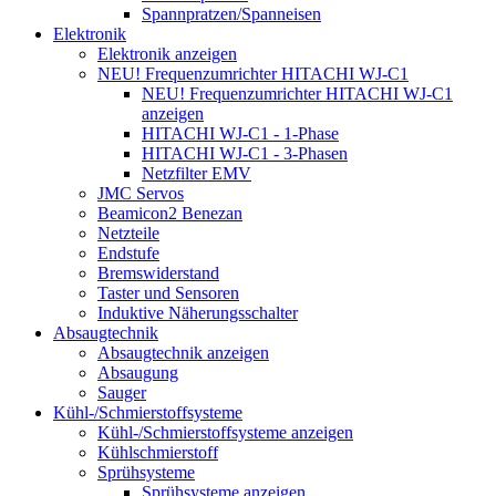
Spannpratzen/Spanneisen
Elektronik
Elektronik anzeigen
NEU! Frequenzumrichter HITACHI WJ-C1
NEU! Frequenzumrichter HITACHI WJ-C1
anzeigen
HITACHI WJ-C1 - 1-Phase
HITACHI WJ-C1 - 3-Phasen
Netzfilter EMV
JMC Servos
Beamicon2 Benezan
Netzteile
Endstufe
Bremswiderstand
Taster und Sensoren
Induktive Näherungsschalter
Absaugtechnik
Absaugtechnik anzeigen
Absaugung
Sauger
Kühl-/Schmierstoffsysteme
Kühl-/Schmierstoffsysteme anzeigen
Kühlschmierstoff
Sprühsysteme
Sprühsysteme anzeigen