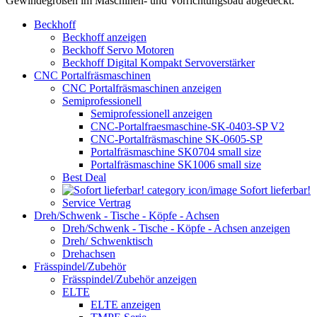
Gewindegrößen im Maschinen- und Vorrichtungsbau abgedeckt.
Beckhoff
Beckhoff anzeigen
Beckhoff Servo Motoren
Beckhoff Digital Kompakt Servoverstärker
CNC Portalfräsmaschinen
CNC Portalfräsmaschinen anzeigen
Semiprofessionell
Semiprofessionell anzeigen
CNC-Portalfraesmaschine-SK-0403-SP V2
CNC-Portalfräsmaschine SK-0605-SP
Portalfräsmaschine SK0704 small size
Portalfräsmaschine SK1006 small size
Best Deal
Sofort lieferbar!
Service Vertrag
Dreh/Schwenk - Tische - Köpfe - Achsen
Dreh/Schwenk - Tische - Köpfe - Achsen anzeigen
Dreh/ Schwenktisch
Drehachsen
Frässpindel/Zubehör
Frässpindel/Zubehör anzeigen
ELTE
ELTE anzeigen