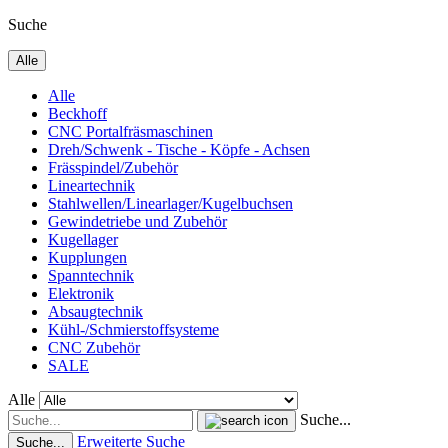
Suche
Alle
Alle
Beckhoff
CNC Portalfräsmaschinen
Dreh/Schwenk - Tische - Köpfe - Achsen
Frässpindel/Zubehör
Lineartechnik
Stahlwellen/Linearlager/Kugelbuchsen
Gewindetriebe und Zubehör
Kugellager
Kupplungen
Spanntechnik
Elektronik
Absaugtechnik
Kühl-/Schmierstoffsysteme
CNC Zubehör
SALE
Alle
Suche...
Erweiterte Suche
Suche...