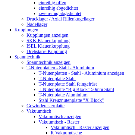
einreihig offen
einreihig abgedichtet
zweireihig abgedichtet
Drucklager / Axial Rillenkugellager
Nadellager
Kupplungen
Kupplungen anzeigen
SKK Klauenkupplung
ISEL Klauenkupplung
Drehstarre Kupplung
Spanntechnik
Spanntechnik anzeigen
T-Nutenplatten - Stahl - Aluminium
T-Nutenplatten - Stahl - Aluminium anzeigen
T-Nutenplatte Stahl
T-Nutenplatte Stahl feingefräst
T-Nutenplatte "Big Block" 50mm Stahl
T-Nutenplatte Aluminium
Stahl Kreuznutenplatte "X-Block"
Gewinderasterplatte
Vakuumtisch
Vakuumtisch anzeigen
Vakuumtisch - Raster
Vakuumtisch - Raster anzeigen
R Vakuumtische