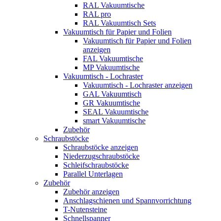
RAL Vakuumtische
RAL pro
RAL Vakuumtisch Sets
Vakuumtisch für Papier und Folien
Vakuumtisch für Papier und Folien
anzeigen
FAL Vakuumtische
MP Vakuumtische
Vakuumtisch - Lochraster
Vakuumtisch - Lochraster anzeigen
GAL Vakuumtisch
GR Vakuumtische
SEAL Vakuumtische
smart Vakuumtische
Zubehör
Schraubstöcke
Schraubstöcke anzeigen
Niederzugschraubstöcke
Schleifschraubstöcke
Parallel Unterlagen
Zubehör
Zubehör anzeigen
Anschlagschienen und Spannvorrichtung
T-Nutensteine
Schnellspanner