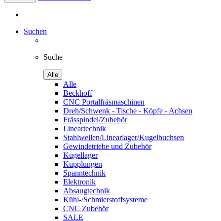
Suchen
Suche
Alle
Alle
Beckhoff
CNC Portalfräsmaschinen
Dreh/Schwenk - Tische - Köpfe - Achsen
Frässpindel/Zubehör
Lineartechnik
Stahlwellen/Linearlager/Kugelbuchsen
Gewindetriebe und Zubehör
Kugellager
Kupplungen
Spanntechnik
Elektronik
Absaugtechnik
Kühl-/Schmierstoffsysteme
CNC Zubehör
SALE