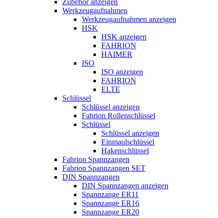
Zubehör anzeigen
Werkzeugaufnahmen
Werkzeugaufnahmen anzeigen
HSK
HSK anzeigen
FAHRION
HAIMER
ISO
ISO anzeigen
FAHRION
ELTE
Schlüssel
Schlüssel anzeigen
Fahrion Rollenschlüssel
Schlüssel
Schlüssel anzeigen
Einmaulschlüssel
Hakenschlüssel
Fahrion Spannzangen
Fahrion Spannzangen SET
DIN Spannzangen
DIN Spannzangen anzeigen
Spannzange ER11
Spannzange ER16
Spannzange ER20