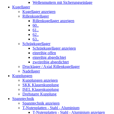
Wellenmuttern mit Sicherungseinlage
Kugellager
Kugellager anzeigen
Rillenkugellager
Rillenkugellager anzeigen
60..
61..
62..
63..
Schrägkugellager
Schrägkugellager anzeigen
einreihig offen
einreihig abgedichtet
zweireihig abgedichtet
Drucklager / Axial Rillenkugellager
Nadellager
Kupplungen
Kupplungen anzeigen
SKK Klauenkupplung
ISEL Klauenkupplung
Drehstarre Kupplung
Spanntechnik
Spanntechnik anzeigen
T-Nutenplatten - Stahl - Aluminium
T-Nutenplatten - Stahl - Aluminium anzeigen