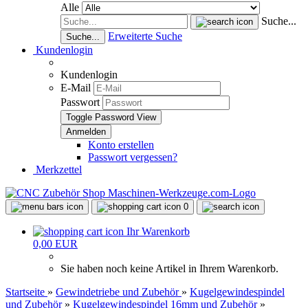
Alle
Suche...
Erweiterte Suche
Suche...
Kundenlogin
Kundenlogin
E-Mail
Passwort
Toggle Password View
Konto erstellen
Passwort vergessen?
Merkzettel
0
Ihr Warenkorb
0,00 EUR
Sie haben noch keine Artikel in Ihrem Warenkorb.
Startseite
»
Gewindetriebe und Zubehör
»
Kugelgewindespindel
und Zubehör
»
Kugelgewindespindel 16mm und Zubehör
»