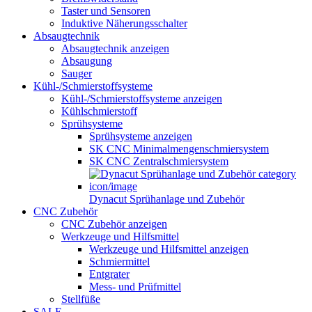
Taster und Sensoren
Induktive Näherungsschalter
Absaugtechnik
Absaugtechnik anzeigen
Absaugung
Sauger
Kühl-/Schmierstoffsysteme
Kühl-/Schmierstoffsysteme anzeigen
Kühlschmierstoff
Sprühsysteme
Sprühsysteme anzeigen
SK CNC Minimalmengenschmiersystem
SK CNC Zentralschmiersystem
Dynacut Sprühanlage und Zubehör
CNC Zubehör
CNC Zubehör anzeigen
Werkzeuge und Hilfsmittel
Werkzeuge und Hilfsmittel anzeigen
Schmiermittel
Entgrater
Mess- und Prüfmittel
Stellfüße
SALE