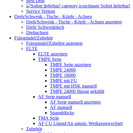
Best Deal
Sofort lieferbar!
Service Vertrag
Dreh/Schwenk - Tische - Köpfe - Achsen
Dreh/Schwenk - Tische - Köpfe - Achsen anzeigen
Dreh/ Schwenktisch
Drehachsen
Frässpindel/Zubehör
Frässpindel/Zubehör anzeigen
ELTE
ELTE anzeigen
TMPE Serie
TMPE Serie anzeigen
TMPE 24000
TMPE 18000
TMPE mit FU
TMPE mit HSK manuell
TMPE 24000 flüssig gekühlt
AF Serie manuell
AF Serie manuell anzeigen
AF manuell
Spannblöcke
TMA Serie
AF CU Liquid/Air autom. Werkzeugwechsel
Zubehör