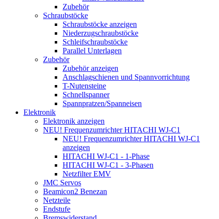
Zubehör
Schraubstöcke
Schraubstöcke anzeigen
Niederzugschraubstöcke
Schleifschraubstöcke
Parallel Unterlagen
Zubehör
Zubehör anzeigen
Anschlagschienen und Spannvorrichtung
T-Nutensteine
Schnellspanner
Spannpratzen/Spanneisen
Elektronik
Elektronik anzeigen
NEU! Frequenzumrichter HITACHI WJ-C1
NEU! Frequenzumrichter HITACHI WJ-C1
anzeigen
HITACHI WJ-C1 - 1-Phase
HITACHI WJ-C1 - 3-Phasen
Netzfilter EMV
JMC Servos
Beamicon2 Benezan
Netzteile
Endstufe
Bremswiderstand