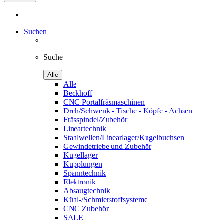
Suchen
Suche
Alle
Alle
Beckhoff
CNC Portalfräsmaschinen
Dreh/Schwenk - Tische - Köpfe - Achsen
Frässpindel/Zubehör
Lineartechnik
Stahlwellen/Linearlager/Kugelbuchsen
Gewindetriebe und Zubehör
Kugellager
Kupplungen
Spanntechnik
Elektronik
Absaugtechnik
Kühl-/Schmierstoffsysteme
CNC Zubehör
SALE