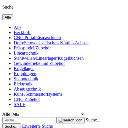
Suche
Alle
Alle
Beckhoff
CNC Portalfräsmaschinen
Dreh/Schwenk - Tische - Köpfe - Achsen
Frässpindel/Zubehör
Lineartechnik
Stahlwellen/Linearlager/Kugelbuchsen
Gewindetriebe und Zubehör
Kugellager
Kupplungen
Spanntechnik
Elektronik
Absaugtechnik
Kühl-/Schmierstoffsysteme
CNC Zubehör
SALE
Alle
Suche...
Erweiterte Suche
Suche...