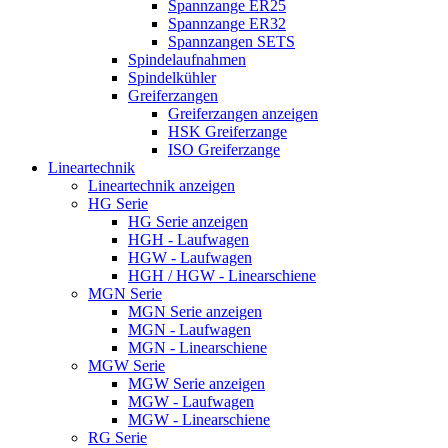
Spannzange ER25
Spannzange ER32
Spannzangen SETS
Spindelaufnahmen
Spindelkühler
Greiferzangen
Greiferzangen anzeigen
HSK Greiferzange
ISO Greiferzange
Lineartechnik
Lineartechnik anzeigen
HG Serie
HG Serie anzeigen
HGH - Laufwagen
HGW - Laufwagen
HGH / HGW - Linearschiene
MGN Serie
MGN Serie anzeigen
MGN - Laufwagen
MGN - Linearschiene
MGW Serie
MGW Serie anzeigen
MGW - Laufwagen
MGW - Linearschiene
RG Serie