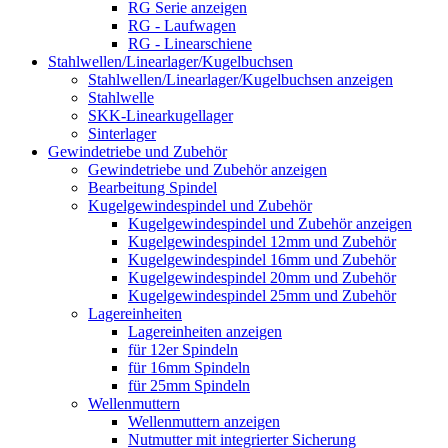
RG Serie anzeigen
RG - Laufwagen
RG - Linearschiene
Stahlwellen/Linearlager/Kugelbuchsen
Stahlwellen/Linearlager/Kugelbuchsen anzeigen
Stahlwelle
SKK-Linearkugellager
Sinterlager
Gewindetriebe und Zubehör
Gewindetriebe und Zubehör anzeigen
Bearbeitung Spindel
Kugelgewindespindel und Zubehör
Kugelgewindespindel und Zubehör anzeigen
Kugelgewindespindel 12mm und Zubehör
Kugelgewindespindel 16mm und Zubehör
Kugelgewindespindel 20mm und Zubehör
Kugelgewindespindel 25mm und Zubehör
Lagereinheiten
Lagereinheiten anzeigen
für 12er Spindeln
für 16mm Spindeln
für 25mm Spindeln
Wellenmuttern
Wellenmuttern anzeigen
Nutmutter mit integrierter Sicherung