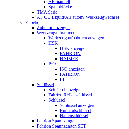
AF manuell
Spannblöcke
TMA Serie
AF CU Liquid/Air autom. Werkzeugwechsel
Zubehör
Zubehör anzeigen
Werkzeugaufnahmen
Werkzeugaufnahmen anzeigen
HSK
HSK anzeigen
FAHRION
HAIMER
ISO
ISO anzeigen
FAHRION
ELTE
Schlüssel
Schlüssel anzeigen
Fahrion Rollenschlüssel
Schlüssel
Schlüssel anzeigen
Einmaulschlüssel
Hakenschlüssel
Fahrion Spannzangen
Fahrion Spannzangen SET