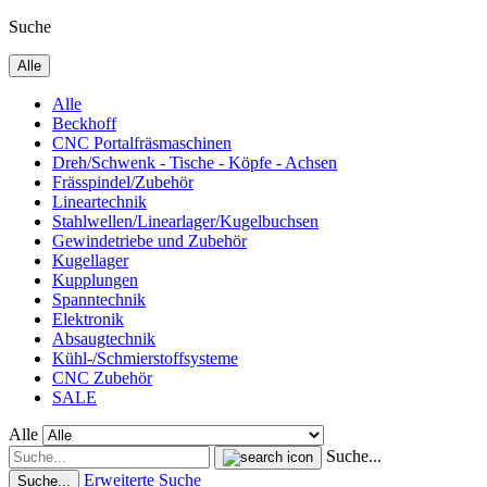
Suche
Alle
Alle
Beckhoff
CNC Portalfräsmaschinen
Dreh/Schwenk - Tische - Köpfe - Achsen
Frässpindel/Zubehör
Lineartechnik
Stahlwellen/Linearlager/Kugelbuchsen
Gewindetriebe und Zubehör
Kugellager
Kupplungen
Spanntechnik
Elektronik
Absaugtechnik
Kühl-/Schmierstoffsysteme
CNC Zubehör
SALE
Alle
Suche...
Erweiterte Suche
Suche...