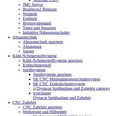
JMC Servos
Beamicon2 Benezan
Netzteile
Endstufe
Bremswiderstand
Taster und Sensoren
Induktive Näherungsschalter
Absaugtechnik
Absaugtechnik anzeigen
Absaugung
Sauger
Kühl-/Schmierstoffsysteme
Kühl-/Schmierstoffsysteme anzeigen
Kühlschmierstoff
Sprühsysteme
Sprühsysteme anzeigen
SK CNC Minimalmengenschmiersystem
SK CNC Zentralschmiersystem
Dynacut Sprühanlage und Zubehör
CNC Zubehör
CNC Zubehör anzeigen
Werkzeuge und Hilfsmittel