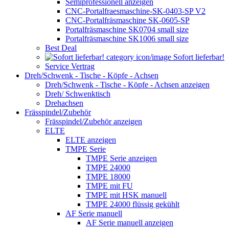
Semiprofessionell anzeigen
CNC-Portalfraesmaschine-SK-0403-SP V2
CNC-Portalfräsmaschine SK-0605-SP
Portalfräsmaschine SK0704 small size
Portalfräsmaschine SK1006 small size
Best Deal
Sofort lieferbar!
Service Vertrag
Dreh/Schwenk - Tische - Köpfe - Achsen
Dreh/Schwenk - Tische - Köpfe - Achsen anzeigen
Dreh/ Schwenktisch
Drehachsen
Frässpindel/Zubehör
Frässpindel/Zubehör anzeigen
ELTE
ELTE anzeigen
TMPE Serie
TMPE Serie anzeigen
TMPE 24000
TMPE 18000
TMPE mit FU
TMPE mit HSK manuell
TMPE 24000 flüssig gekühlt
AF Serie manuell
AF Serie manuell anzeigen