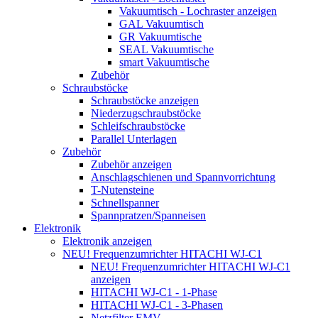
Vakuumtisch - Lochraster anzeigen
GAL Vakuumtisch
GR Vakuumtische
SEAL Vakuumtische
smart Vakuumtische
Zubehör
Schraubstöcke
Schraubstöcke anzeigen
Niederzugschraubstöcke
Schleifschraubstöcke
Parallel Unterlagen
Zubehör
Zubehör anzeigen
Anschlagschienen und Spannvorrichtung
T-Nutensteine
Schnellspanner
Spannpratzen/Spanneisen
Elektronik
Elektronik anzeigen
NEU! Frequenzumrichter HITACHI WJ-C1
NEU! Frequenzumrichter HITACHI WJ-C1
anzeigen
HITACHI WJ-C1 - 1-Phase
HITACHI WJ-C1 - 3-Phasen
Netzfilter EMV