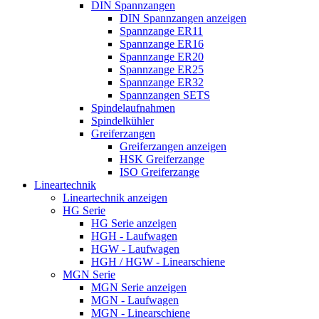
DIN Spannzangen
DIN Spannzangen anzeigen
Spannzange ER11
Spannzange ER16
Spannzange ER20
Spannzange ER25
Spannzange ER32
Spannzangen SETS
Spindelaufnahmen
Spindelkühler
Greiferzangen
Greiferzangen anzeigen
HSK Greiferzange
ISO Greiferzange
Lineartechnik
Lineartechnik anzeigen
HG Serie
HG Serie anzeigen
HGH - Laufwagen
HGW - Laufwagen
HGH / HGW - Linearschiene
MGN Serie
MGN Serie anzeigen
MGN - Laufwagen
MGN - Linearschiene