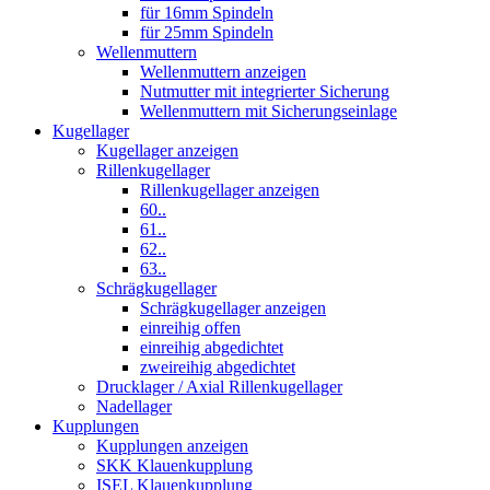
für 16mm Spindeln
für 25mm Spindeln
Wellenmuttern
Wellenmuttern anzeigen
Nutmutter mit integrierter Sicherung
Wellenmuttern mit Sicherungseinlage
Kugellager
Kugellager anzeigen
Rillenkugellager
Rillenkugellager anzeigen
60..
61..
62..
63..
Schrägkugellager
Schrägkugellager anzeigen
einreihig offen
einreihig abgedichtet
zweireihig abgedichtet
Drucklager / Axial Rillenkugellager
Nadellager
Kupplungen
Kupplungen anzeigen
SKK Klauenkupplung
ISEL Klauenkupplung