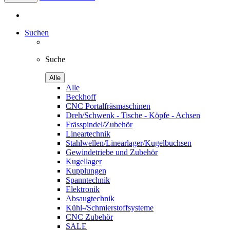
Suchen
Suche
Alle
Alle
Beckhoff
CNC Portalfräsmaschinen
Dreh/Schwenk - Tische - Köpfe - Achsen
Frässpindel/Zubehör
Lineartechnik
Stahlwellen/Linearlager/Kugelbuchsen
Gewindetriebe und Zubehör
Kugellager
Kupplungen
Spanntechnik
Elektronik
Absaugtechnik
Kühl-/Schmierstoffsysteme
CNC Zubehör
SALE