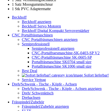
1 Satz Moosgummischnur
1 Stk PVC Adaptermatte
Beckhoff
Beckhoff anzeigen
Beckhoff Servo Motoren
Beckhoff Digital Kompakt Servoverstärker
CNC Portalfräsmaschinen
CNC Portalfräsmaschinen anzeigen
Semiprofessionell
Semiprofessionell anzeigen
CNC-Portalfraesmaschine-SK-0403-SP V2
CNC-Portalfräsmaschine SK-0605-SP
Portalfräsmaschine SK0704 small size
Portalfräsmaschine SK1006 small size
Best Deal
Sofort lieferbar!
Service Vertrag
Dreh/Schwenk - Tische - Köpfe - Achsen
Dreh/Schwenk - Tische - Köpfe - Achsen anzeigen
Dreh/ Schwenktisch
Drehachsen
Frässpindel/Zubehör
Frässpindel/Zubehör anzeigen
ELTE