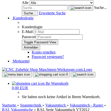
Alle
Suche...
Erweiterte Suche
Suche...
Kundenlogin
Kundenlogin
E-Mail
Passwort
Toggle Password View
Konto erstellen
Passwort vergessen?
Merkzettel
0
Ihr Warenkorb
0,00 EUR
Sie haben noch keine Artikel in Ihrem Warenkorb.
Startseite
»
Spanntechnik
»
Vakuumtisch
»
Vakuumtisch - Raster
»
RAL Vakuumtische
»
RAL Serie Vakuumtisch VT2012