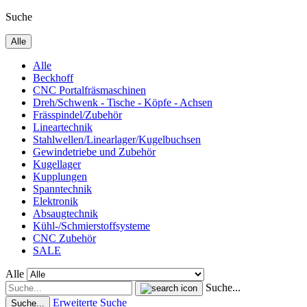
Suche
Alle
Alle
Beckhoff
CNC Portalfräsmaschinen
Dreh/Schwenk - Tische - Köpfe - Achsen
Frässpindel/Zubehör
Lineartechnik
Stahlwellen/Linearlager/Kugelbuchsen
Gewindetriebe und Zubehör
Kugellager
Kupplungen
Spanntechnik
Elektronik
Absaugtechnik
Kühl-/Schmierstoffsysteme
CNC Zubehör
SALE
Alle
Suche...
Erweiterte Suche
Suche...