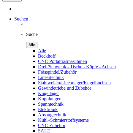
Suchen
Suche
Alle
Alle
Beckhoff
CNC Portalfräsmaschinen
Dreh/Schwenk - Tische - Köpfe - Achsen
Frässpindel/Zubehör
Lineartechnik
Stahlwellen/Linearlager/Kugelbuchsen
Gewindetriebe und Zubehör
Kugellager
Kupplungen
Spanntechnik
Elektronik
Absaugtechnik
Kühl-/Schmierstoffsysteme
CNC Zubehör
SALE