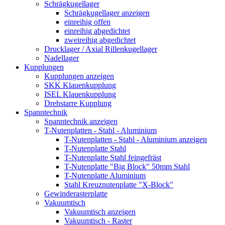
Schrägkugellager
Schrägkugellager anzeigen
einreihig offen
einreihig abgedichtet
zweireihig abgedichtet
Drucklager / Axial Rillenkugellager
Nadellager
Kupplungen
Kupplungen anzeigen
SKK Klauenkupplung
ISEL Klauenkupplung
Drehstarre Kupplung
Spanntechnik
Spanntechnik anzeigen
T-Nutenplatten - Stahl - Aluminium
T-Nutenplatten - Stahl - Aluminium anzeigen
T-Nutenplatte Stahl
T-Nutenplatte Stahl feingefräst
T-Nutenplatte "Big Block" 50mm Stahl
T-Nutenplatte Aluminium
Stahl Kreuznutenplatte "X-Block"
Gewinderasterplatte
Vakuumtisch
Vakuumtisch anzeigen
Vakuumtisch - Raster