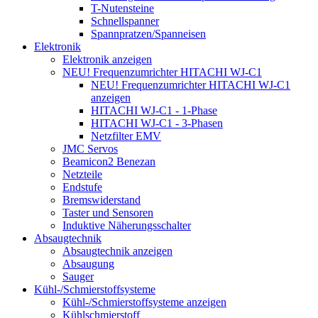
T-Nutensteine
Schnellspanner
Spannpratzen/Spanneisen
Elektronik
Elektronik anzeigen
NEU! Frequenzumrichter HITACHI WJ-C1
NEU! Frequenzumrichter HITACHI WJ-C1
anzeigen
HITACHI WJ-C1 - 1-Phase
HITACHI WJ-C1 - 3-Phasen
Netzfilter EMV
JMC Servos
Beamicon2 Benezan
Netzteile
Endstufe
Bremswiderstand
Taster und Sensoren
Induktive Näherungsschalter
Absaugtechnik
Absaugtechnik anzeigen
Absaugung
Sauger
Kühl-/Schmierstoffsysteme
Kühl-/Schmierstoffsysteme anzeigen
Kühlschmierstoff