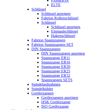
FAHRION
ELTE
Schlüssel
Schlüssel anzeigen
Fahrion Rollenschlüssel
Schlüssel
Schlüssel anzeigen
Einmaulschlüssel
Hakenschlüssel
Fahrion Spannzangen
Fahrion Spannzangen SET
DIN Spannzangen
DIN Spannzangen anzeigen
Spannzange ER11
Spannzange ER16
Spannzange ER20
Spannzange ER25
Spannzange ER32
Spannzangen SETS
Spindelaufnahmen
Spindelkühler
Greiferzangen
Greiferzangen anzeigen
HSK Greiferzange
ISO Greiferzange