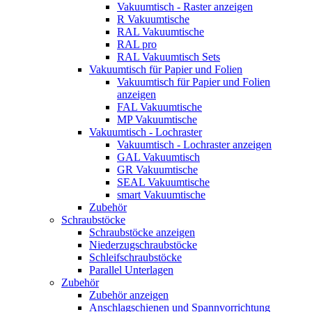
Vakuumtisch - Raster anzeigen
R Vakuumtische
RAL Vakuumtische
RAL pro
RAL Vakuumtisch Sets
Vakuumtisch für Papier und Folien
Vakuumtisch für Papier und Folien
anzeigen
FAL Vakuumtische
MP Vakuumtische
Vakuumtisch - Lochraster
Vakuumtisch - Lochraster anzeigen
GAL Vakuumtisch
GR Vakuumtische
SEAL Vakuumtische
smart Vakuumtische
Zubehör
Schraubstöcke
Schraubstöcke anzeigen
Niederzugschraubstöcke
Schleifschraubstöcke
Parallel Unterlagen
Zubehör
Zubehör anzeigen
Anschlagschienen und Spannvorrichtung