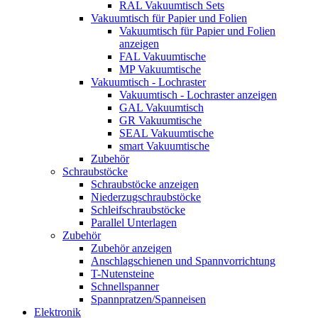
RAL Vakuumtisch Sets
Vakuumtisch für Papier und Folien
Vakuumtisch für Papier und Folien
anzeigen
FAL Vakuumtische
MP Vakuumtische
Vakuumtisch - Lochraster
Vakuumtisch - Lochraster anzeigen
GAL Vakuumtisch
GR Vakuumtische
SEAL Vakuumtische
smart Vakuumtische
Zubehör
Schraubstöcke
Schraubstöcke anzeigen
Niederzugschraubstöcke
Schleifschraubstöcke
Parallel Unterlagen
Zubehör
Zubehör anzeigen
Anschlagschienen und Spannvorrichtung
T-Nutensteine
Schnellspanner
Spannpratzen/Spanneisen
Elektronik