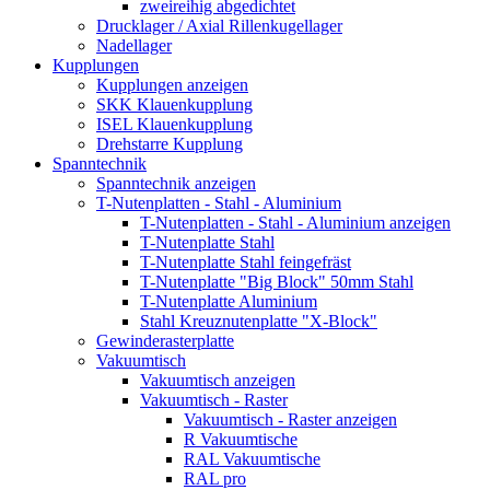
zweireihig abgedichtet
Drucklager / Axial Rillenkugellager
Nadellager
Kupplungen
Kupplungen anzeigen
SKK Klauenkupplung
ISEL Klauenkupplung
Drehstarre Kupplung
Spanntechnik
Spanntechnik anzeigen
T-Nutenplatten - Stahl - Aluminium
T-Nutenplatten - Stahl - Aluminium anzeigen
T-Nutenplatte Stahl
T-Nutenplatte Stahl feingefräst
T-Nutenplatte "Big Block" 50mm Stahl
T-Nutenplatte Aluminium
Stahl Kreuznutenplatte "X-Block"
Gewinderasterplatte
Vakuumtisch
Vakuumtisch anzeigen
Vakuumtisch - Raster
Vakuumtisch - Raster anzeigen
R Vakuumtische
RAL Vakuumtische
RAL pro