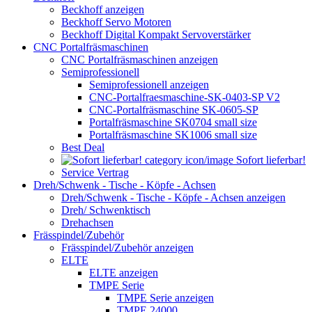
Beckhoff anzeigen
Beckhoff Servo Motoren
Beckhoff Digital Kompakt Servoverstärker
CNC Portalfräsmaschinen
CNC Portalfräsmaschinen anzeigen
Semiprofessionell
Semiprofessionell anzeigen
CNC-Portalfraesmaschine-SK-0403-SP V2
CNC-Portalfräsmaschine SK-0605-SP
Portalfräsmaschine SK0704 small size
Portalfräsmaschine SK1006 small size
Best Deal
Sofort lieferbar!
Service Vertrag
Dreh/Schwenk - Tische - Köpfe - Achsen
Dreh/Schwenk - Tische - Köpfe - Achsen anzeigen
Dreh/ Schwenktisch
Drehachsen
Frässpindel/Zubehör
Frässpindel/Zubehör anzeigen
ELTE
ELTE anzeigen
TMPE Serie
TMPE Serie anzeigen
TMPE 24000