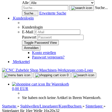
Alle
Suche...
Erweiterte Suche
Suche...
Kundenlogin
Kundenlogin
E-Mail
Passwort
Toggle Password View
Konto erstellen
Passwort vergessen?
Merkzettel
0
Ihr Warenkorb
0,00 EUR
Sie haben noch keine Artikel in Ihrem Warenkorb.
Startseite
»
Stahlwellen/Linearlager/Kugelbuchsen
»
Sinterlager
»
Sinterlager für 16er Welle 16x20x32