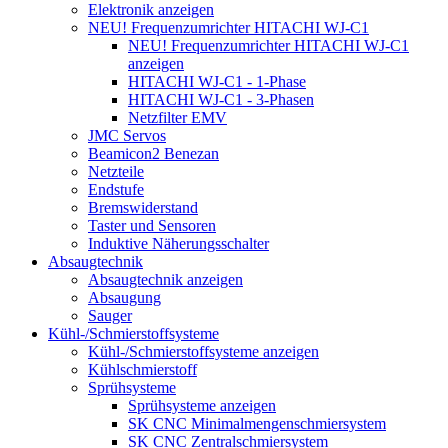
Elektronik anzeigen
NEU! Frequenzumrichter HITACHI WJ-C1
NEU! Frequenzumrichter HITACHI WJ-C1
anzeigen
HITACHI WJ-C1 - 1-Phase
HITACHI WJ-C1 - 3-Phasen
Netzfilter EMV
JMC Servos
Beamicon2 Benezan
Netzteile
Endstufe
Bremswiderstand
Taster und Sensoren
Induktive Näherungsschalter
Absaugtechnik
Absaugtechnik anzeigen
Absaugung
Sauger
Kühl-/Schmierstoffsysteme
Kühl-/Schmierstoffsysteme anzeigen
Kühlschmierstoff
Sprühsysteme
Sprühsysteme anzeigen
SK CNC Minimalmengenschmiersystem
SK CNC Zentralschmiersystem