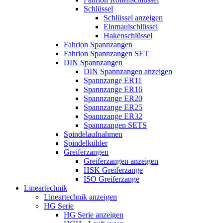
Schlüssel
Schlüssel anzeigen
Einmaulschlüssel
Hakenschlüssel
Fahrion Spannzangen
Fahrion Spannzangen SET
DIN Spannzangen
DIN Spannzangen anzeigen
Spannzange ER11
Spannzange ER16
Spannzange ER20
Spannzange ER25
Spannzange ER32
Spannzangen SETS
Spindelaufnahmen
Spindelkühler
Greiferzangen
Greiferzangen anzeigen
HSK Greiferzange
ISO Greiferzange
Lineartechnik
Lineartechnik anzeigen
HG Serie
HG Serie anzeigen