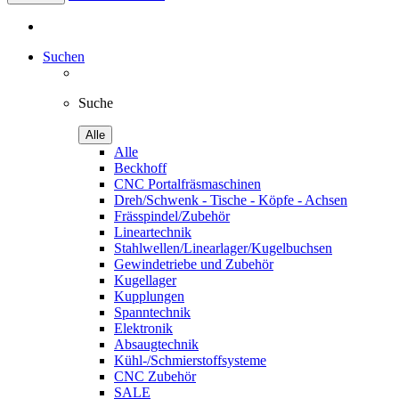
Suchen
Suche
Alle
Alle
Beckhoff
CNC Portalfräsmaschinen
Dreh/Schwenk - Tische - Köpfe - Achsen
Frässpindel/Zubehör
Lineartechnik
Stahlwellen/Linearlager/Kugelbuchsen
Gewindetriebe und Zubehör
Kugellager
Kupplungen
Spanntechnik
Elektronik
Absaugtechnik
Kühl-/Schmierstoffsysteme
CNC Zubehör
SALE