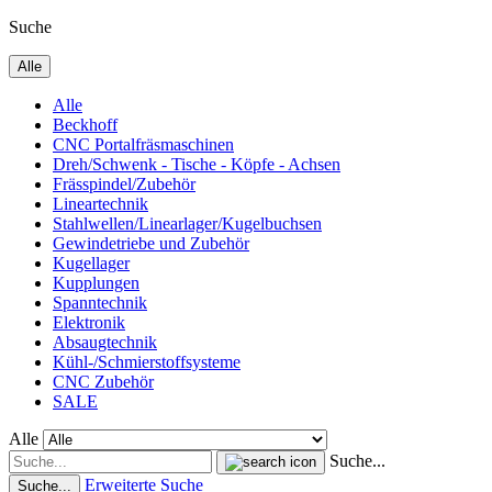
Suche
Alle
Alle
Beckhoff
CNC Portalfräsmaschinen
Dreh/Schwenk - Tische - Köpfe - Achsen
Frässpindel/Zubehör
Lineartechnik
Stahlwellen/Linearlager/Kugelbuchsen
Gewindetriebe und Zubehör
Kugellager
Kupplungen
Spanntechnik
Elektronik
Absaugtechnik
Kühl-/Schmierstoffsysteme
CNC Zubehör
SALE
Alle
Suche...
Erweiterte Suche
Suche...