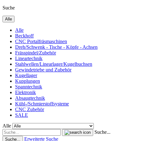
Suche
Alle
Alle
Beckhoff
CNC Portalfräsmaschinen
Dreh/Schwenk - Tische - Köpfe - Achsen
Frässpindel/Zubehör
Lineartechnik
Stahlwellen/Linearlager/Kugelbuchsen
Gewindetriebe und Zubehör
Kugellager
Kupplungen
Spanntechnik
Elektronik
Absaugtechnik
Kühl-/Schmierstoffsysteme
CNC Zubehör
SALE
Alle
Suche...
Erweiterte Suche
Suche...