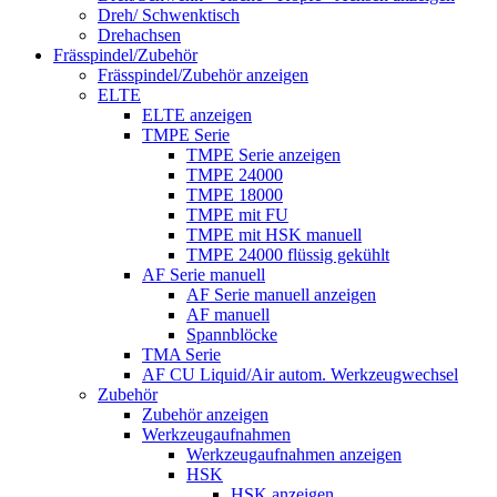
Dreh/ Schwenktisch
Drehachsen
Frässpindel/Zubehör
Frässpindel/Zubehör anzeigen
ELTE
ELTE anzeigen
TMPE Serie
TMPE Serie anzeigen
TMPE 24000
TMPE 18000
TMPE mit FU
TMPE mit HSK manuell
TMPE 24000 flüssig gekühlt
AF Serie manuell
AF Serie manuell anzeigen
AF manuell
Spannblöcke
TMA Serie
AF CU Liquid/Air autom. Werkzeugwechsel
Zubehör
Zubehör anzeigen
Werkzeugaufnahmen
Werkzeugaufnahmen anzeigen
HSK
HSK anzeigen