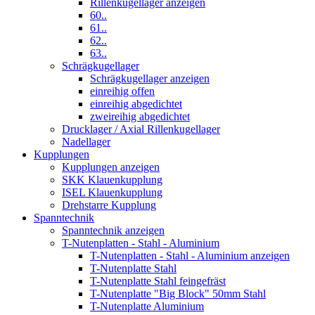
Rillenkugellager anzeigen
60..
61..
62..
63..
Schrägkugellager
Schrägkugellager anzeigen
einreihig offen
einreihig abgedichtet
zweireihig abgedichtet
Drucklager / Axial Rillenkugellager
Nadellager
Kupplungen
Kupplungen anzeigen
SKK Klauenkupplung
ISEL Klauenkupplung
Drehstarre Kupplung
Spanntechnik
Spanntechnik anzeigen
T-Nutenplatten - Stahl - Aluminium
T-Nutenplatten - Stahl - Aluminium anzeigen
T-Nutenplatte Stahl
T-Nutenplatte Stahl feingefräst
T-Nutenplatte "Big Block" 50mm Stahl
T-Nutenplatte Aluminium