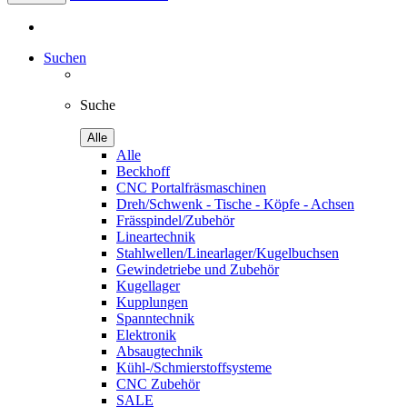
Suchen
Suche
Alle
Alle
Beckhoff
CNC Portalfräsmaschinen
Dreh/Schwenk - Tische - Köpfe - Achsen
Frässpindel/Zubehör
Lineartechnik
Stahlwellen/Linearlager/Kugelbuchsen
Gewindetriebe und Zubehör
Kugellager
Kupplungen
Spanntechnik
Elektronik
Absaugtechnik
Kühl-/Schmierstoffsysteme
CNC Zubehör
SALE