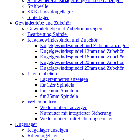
Stahlwellen/Linearlager/Kugelbuchsen anzeigen
Stahlwelle
SKK-Linearkugellager
Sinterlager
Gewindetriebe und Zubehör
Gewindetriebe und Zubehör anzeigen
Bearbeitung Spindel
Kugelgewindespindel und Zubehör
Kugelgewindespindel und Zubehör anzeigen
Kugelgewindespindel 12mm und Zubehör
Kugelgewindespindel 16mm und Zubehör
Kugelgewindespindel 20mm und Zubehör
Kugelgewindespindel 25mm und Zubehör
Lagereinheiten
Lagereinheiten anzeigen
für 12er Spindeln
für 16mm Spindeln
für 25mm Spindeln
Wellenmuttern
Wellenmuttern anzeigen
Nutmutter mit integrierter Sicherung
Wellenmuttern mit Sicherungseinlage
Kugellager
Kugellager anzeigen
Rillenkugellager