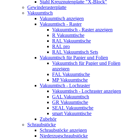
Stahl Kreuznutenplatte "X-Block"
Gewinderasterplatte
Vakuumtisch
Vakuumtisch anzeigen
Vakuumtisch - Raster
Vakuumtisch - Raster anzeigen
R Vakuumtische
RAL Vakuumtische
RAL pro
RAL Vakuumtisch Sets
Vakuumtisch für Papier und Folien
Vakuumtisch für Papier und Folien
anzeigen
FAL Vakuumtische
MP Vakuumtische
Vakuumtisch - Lochraster
Vakuumtisch - Lochraster anzeigen
GAL Vakuumtisch
GR Vakuumtische
SEAL Vakuumtische
smart Vakuumtische
Zubehör
Schraubstöcke
Schraubstöcke anzeigen
Niederzugschraubstöcke