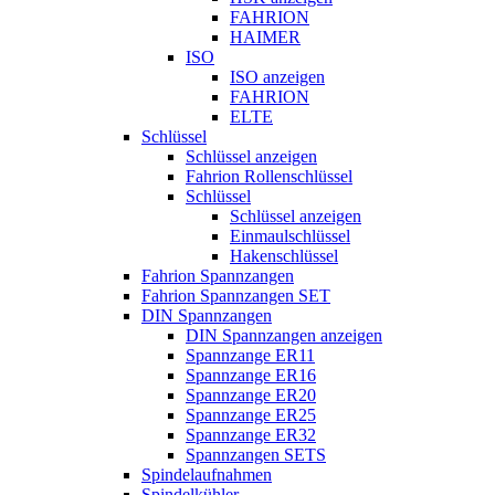
FAHRION
HAIMER
ISO
ISO anzeigen
FAHRION
ELTE
Schlüssel
Schlüssel anzeigen
Fahrion Rollenschlüssel
Schlüssel
Schlüssel anzeigen
Einmaulschlüssel
Hakenschlüssel
Fahrion Spannzangen
Fahrion Spannzangen SET
DIN Spannzangen
DIN Spannzangen anzeigen
Spannzange ER11
Spannzange ER16
Spannzange ER20
Spannzange ER25
Spannzange ER32
Spannzangen SETS
Spindelaufnahmen
Spindelkühler