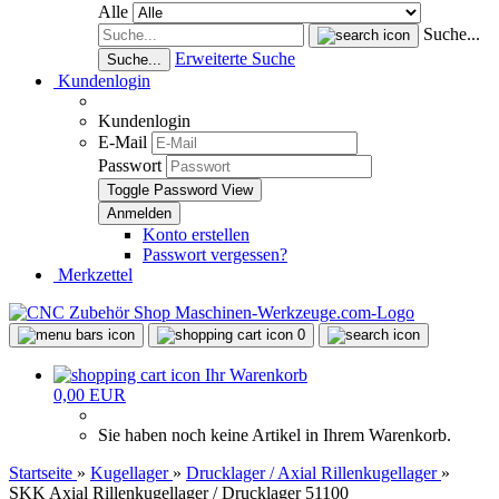
Alle
Suche...
Erweiterte Suche
Suche...
Kundenlogin
Kundenlogin
E-Mail
Passwort
Toggle Password View
Konto erstellen
Passwort vergessen?
Merkzettel
0
Ihr Warenkorb
0,00 EUR
Sie haben noch keine Artikel in Ihrem Warenkorb.
Startseite
»
Kugellager
»
Drucklager / Axial Rillenkugellager
»
SKK Axial Rillenkugellager / Drucklager 51100