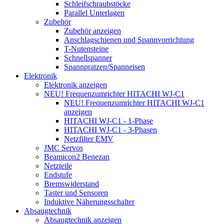
Schleifschraubstöcke
Parallel Unterlagen
Zubehör
Zubehör anzeigen
Anschlagschienen und Spannvorrichtung
T-Nutensteine
Schnellspanner
Spannpratzen/Spanneisen
Elektronik
Elektronik anzeigen
NEU! Frequenzumrichter HITACHI WJ-C1
NEU! Frequenzumrichter HITACHI WJ-C1
anzeigen
HITACHI WJ-C1 - 1-Phase
HITACHI WJ-C1 - 3-Phasen
Netzfilter EMV
JMC Servos
Beamicon2 Benezan
Netzteile
Endstufe
Bremswiderstand
Taster und Sensoren
Induktive Näherungsschalter
Absaugtechnik
Absaugtechnik anzeigen