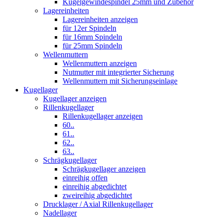
Kugelgewindespindel 25mm und Zubehör
Lagereinheiten
Lagereinheiten anzeigen
für 12er Spindeln
für 16mm Spindeln
für 25mm Spindeln
Wellenmuttern
Wellenmuttern anzeigen
Nutmutter mit integrierter Sicherung
Wellenmuttern mit Sicherungseinlage
Kugellager
Kugellager anzeigen
Rillenkugellager
Rillenkugellager anzeigen
60..
61..
62..
63..
Schrägkugellager
Schrägkugellager anzeigen
einreihig offen
einreihig abgedichtet
zweireihig abgedichtet
Drucklager / Axial Rillenkugellager
Nadellager