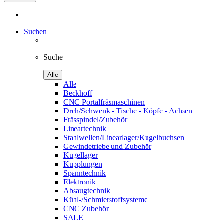
Suchen
Suche
Alle
Alle
Beckhoff
CNC Portalfräsmaschinen
Dreh/Schwenk - Tische - Köpfe - Achsen
Frässpindel/Zubehör
Lineartechnik
Stahlwellen/Linearlager/Kugelbuchsen
Gewindetriebe und Zubehör
Kugellager
Kupplungen
Spanntechnik
Elektronik
Absaugtechnik
Kühl-/Schmierstoffsysteme
CNC Zubehör
SALE