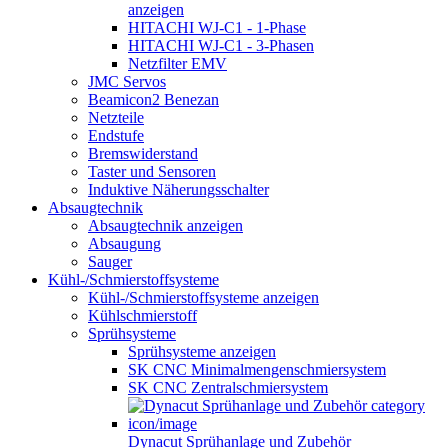
anzeigen
HITACHI WJ-C1 - 1-Phase
HITACHI WJ-C1 - 3-Phasen
Netzfilter EMV
JMC Servos
Beamicon2 Benezan
Netzteile
Endstufe
Bremswiderstand
Taster und Sensoren
Induktive Näherungsschalter
Absaugtechnik
Absaugtechnik anzeigen
Absaugung
Sauger
Kühl-/Schmierstoffsysteme
Kühl-/Schmierstoffsysteme anzeigen
Kühlschmierstoff
Sprühsysteme
Sprühsysteme anzeigen
SK CNC Minimalmengenschmiersystem
SK CNC Zentralschmiersystem
Dynacut Sprühanlage und Zubehör