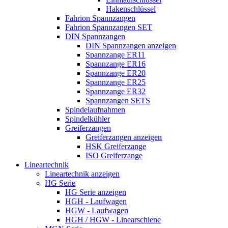
Hakenschlüssel
Fahrion Spannzangen
Fahrion Spannzangen SET
DIN Spannzangen
DIN Spannzangen anzeigen
Spannzange ER11
Spannzange ER16
Spannzange ER20
Spannzange ER25
Spannzange ER32
Spannzangen SETS
Spindelaufnahmen
Spindelkühler
Greiferzangen
Greiferzangen anzeigen
HSK Greiferzange
ISO Greiferzange
Lineartechnik
Lineartechnik anzeigen
HG Serie
HG Serie anzeigen
HGH - Laufwagen
HGW - Laufwagen
HGH / HGW - Linearschiene