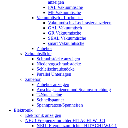
anzeigen
FAL Vakuumtische
MP Vakuumtische
Vakuumtisch - Lochraster
Vakuumtisch - Lochraster anzeigen
GAL Vakuumtisch
GR Vakuumtische
SEAL Vakuumtische
smart Vakuumtische
Zubehör
Schraubstöcke
Schraubstöcke anzeigen
Niederzugschraubstöcke
Schleifschraubstöcke
Parallel Unterlagen
Zubehör
Zubehör anzeigen
Anschlagschienen und Spannvorrichtung
T-Nutensteine
Schnellspanner
Spannpratzen/Spanneisen
Elektronik
Elektronik anzeigen
NEU! Frequenzumrichter HITACHI WJ-C1
NEU! Frequenzumrichter HITACHI WJ-C1