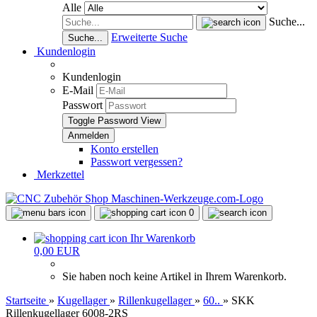
Alle
Suche...
Erweiterte Suche
Suche...
Kundenlogin
Kundenlogin
E-Mail
Passwort
Toggle Password View
Konto erstellen
Passwort vergessen?
Merkzettel
0
Ihr Warenkorb
0,00 EUR
Sie haben noch keine Artikel in Ihrem Warenkorb.
Startseite
»
Kugellager
»
Rillenkugellager
»
60..
»
SKK
Rillenkugellager 6008-2RS