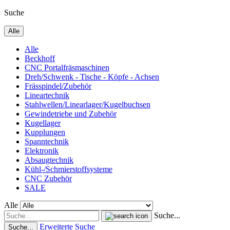
Suche
Alle
Alle
Beckhoff
CNC Portalfräsmaschinen
Dreh/Schwenk - Tische - Köpfe - Achsen
Frässpindel/Zubehör
Lineartechnik
Stahlwellen/Linearlager/Kugelbuchsen
Gewindetriebe und Zubehör
Kugellager
Kupplungen
Spanntechnik
Elektronik
Absaugtechnik
Kühl-/Schmierstoffsysteme
CNC Zubehör
SALE
Alle
Suche...
Erweiterte Suche
Suche...