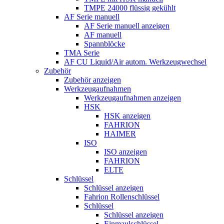
TMPE 24000 flüssig gekühlt
AF Serie manuell
AF Serie manuell anzeigen
AF manuell
Spannblöcke
TMA Serie
AF CU Liquid/Air autom. Werkzeugwechsel
Zubehör
Zubehör anzeigen
Werkzeugaufnahmen
Werkzeugaufnahmen anzeigen
HSK
HSK anzeigen
FAHRION
HAIMER
ISO
ISO anzeigen
FAHRION
ELTE
Schlüssel
Schlüssel anzeigen
Fahrion Rollenschlüssel
Schlüssel
Schlüssel anzeigen
Einmaulschlüssel