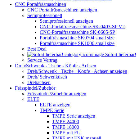
CNC Portalfräsmaschinen
CNC Portalfräsmaschinen anzeigen
Semiprofessionell
Semiprofessionell anzeigen
CNC-Portalfraesmaschine-SK-0403-SP V2
CNC-Portalfräsmaschine SK-0605-SP
Portalfräsmaschine SK0704 small size
Portalfräsmaschine SK1006 small size
Best Deal
Sofort lieferbar!
Service Vertrag
Dreh/Schwenk - Tische - Köpfe - Achsen
Dreh/Schwenk - Tische - Köpfe - Achsen anzeigen
Dreh/ Schwenktisch
Drehachsen
Frässpindel/Zubehör
Frässpindel/Zubehör anzeigen
ELTE
ELTE anzeigen
TMPE Serie
TMPE Serie anzeigen
TMPE 24000
TMPE 18000
TMPE mit FU
TMPE mit HSK manuell