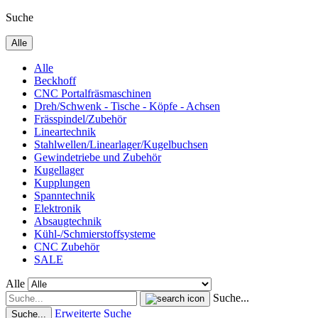
Suche
Alle
Alle
Beckhoff
CNC Portalfräsmaschinen
Dreh/Schwenk - Tische - Köpfe - Achsen
Frässpindel/Zubehör
Lineartechnik
Stahlwellen/Linearlager/Kugelbuchsen
Gewindetriebe und Zubehör
Kugellager
Kupplungen
Spanntechnik
Elektronik
Absaugtechnik
Kühl-/Schmierstoffsysteme
CNC Zubehör
SALE
Alle
Suche...
Erweiterte Suche
Suche...