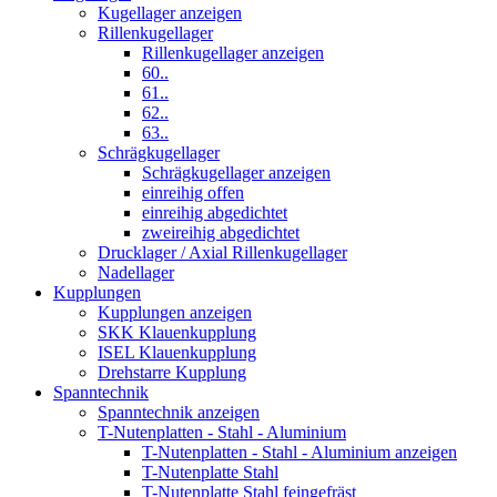
Kugellager anzeigen
Rillenkugellager
Rillenkugellager anzeigen
60..
61..
62..
63..
Schrägkugellager
Schrägkugellager anzeigen
einreihig offen
einreihig abgedichtet
zweireihig abgedichtet
Drucklager / Axial Rillenkugellager
Nadellager
Kupplungen
Kupplungen anzeigen
SKK Klauenkupplung
ISEL Klauenkupplung
Drehstarre Kupplung
Spanntechnik
Spanntechnik anzeigen
T-Nutenplatten - Stahl - Aluminium
T-Nutenplatten - Stahl - Aluminium anzeigen
T-Nutenplatte Stahl
T-Nutenplatte Stahl feingefräst