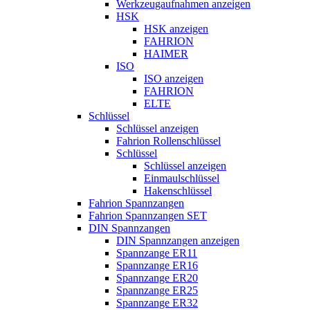
Werkzeugaufnahmen anzeigen
HSK
HSK anzeigen
FAHRION
HAIMER
ISO
ISO anzeigen
FAHRION
ELTE
Schlüssel
Schlüssel anzeigen
Fahrion Rollenschlüssel
Schlüssel
Schlüssel anzeigen
Einmaulschlüssel
Hakenschlüssel
Fahrion Spannzangen
Fahrion Spannzangen SET
DIN Spannzangen
DIN Spannzangen anzeigen
Spannzange ER11
Spannzange ER16
Spannzange ER20
Spannzange ER25
Spannzange ER32