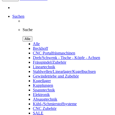
Suchen
Suche
Alle
Alle
Beckhoff
CNC Portalfräsmaschinen
Dreh/Schwenk - Tische - Köpfe - Achsen
Frässpindel/Zubehör
Lineartechnik
Stahlwellen/Linearlager/Kugelbuchsen
Gewindetriebe und Zubehör
Kugellager
Kupplungen
Spanntechnik
Elektronik
Absaugtechnik
Kühl-/Schmierstoffsysteme
CNC Zubehör
SALE