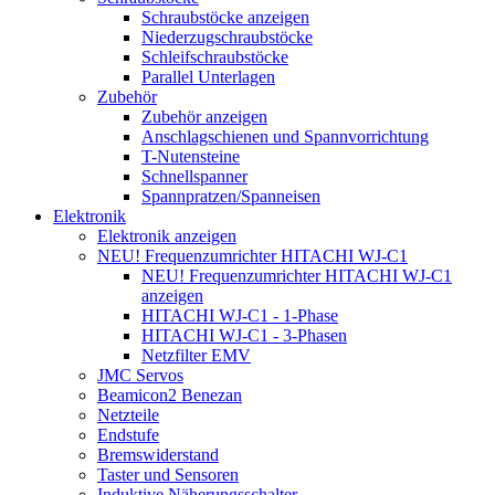
Schraubstöcke anzeigen
Niederzugschraubstöcke
Schleifschraubstöcke
Parallel Unterlagen
Zubehör
Zubehör anzeigen
Anschlagschienen und Spannvorrichtung
T-Nutensteine
Schnellspanner
Spannpratzen/Spanneisen
Elektronik
Elektronik anzeigen
NEU! Frequenzumrichter HITACHI WJ-C1
NEU! Frequenzumrichter HITACHI WJ-C1
anzeigen
HITACHI WJ-C1 - 1-Phase
HITACHI WJ-C1 - 3-Phasen
Netzfilter EMV
JMC Servos
Beamicon2 Benezan
Netzteile
Endstufe
Bremswiderstand
Taster und Sensoren
Induktive Näherungsschalter