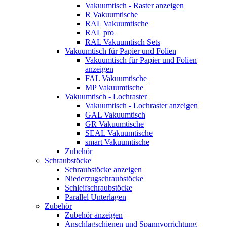
Vakuumtisch - Raster anzeigen
R Vakuumtische
RAL Vakuumtische
RAL pro
RAL Vakuumtisch Sets
Vakuumtisch für Papier und Folien
Vakuumtisch für Papier und Folien
anzeigen
FAL Vakuumtische
MP Vakuumtische
Vakuumtisch - Lochraster
Vakuumtisch - Lochraster anzeigen
GAL Vakuumtisch
GR Vakuumtische
SEAL Vakuumtische
smart Vakuumtische
Zubehör
Schraubstöcke
Schraubstöcke anzeigen
Niederzugschraubstöcke
Schleifschraubstöcke
Parallel Unterlagen
Zubehör
Zubehör anzeigen
Anschlagschienen und Spannvorrichtung