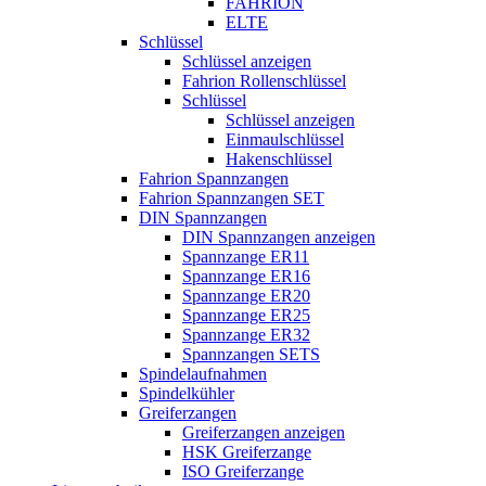
FAHRION
ELTE
Schlüssel
Schlüssel anzeigen
Fahrion Rollenschlüssel
Schlüssel
Schlüssel anzeigen
Einmaulschlüssel
Hakenschlüssel
Fahrion Spannzangen
Fahrion Spannzangen SET
DIN Spannzangen
DIN Spannzangen anzeigen
Spannzange ER11
Spannzange ER16
Spannzange ER20
Spannzange ER25
Spannzange ER32
Spannzangen SETS
Spindelaufnahmen
Spindelkühler
Greiferzangen
Greiferzangen anzeigen
HSK Greiferzange
ISO Greiferzange