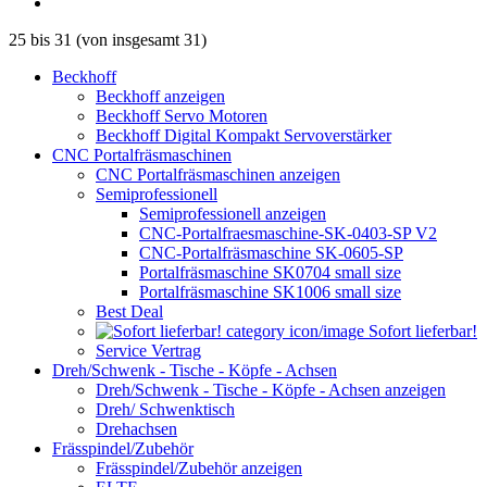
25
bis
31
(von insgesamt
31
)
Beckhoff
Beckhoff anzeigen
Beckhoff Servo Motoren
Beckhoff Digital Kompakt Servoverstärker
CNC Portalfräsmaschinen
CNC Portalfräsmaschinen anzeigen
Semiprofessionell
Semiprofessionell anzeigen
CNC-Portalfraesmaschine-SK-0403-SP V2
CNC-Portalfräsmaschine SK-0605-SP
Portalfräsmaschine SK0704 small size
Portalfräsmaschine SK1006 small size
Best Deal
Sofort lieferbar!
Service Vertrag
Dreh/Schwenk - Tische - Köpfe - Achsen
Dreh/Schwenk - Tische - Köpfe - Achsen anzeigen
Dreh/ Schwenktisch
Drehachsen
Frässpindel/Zubehör
Frässpindel/Zubehör anzeigen