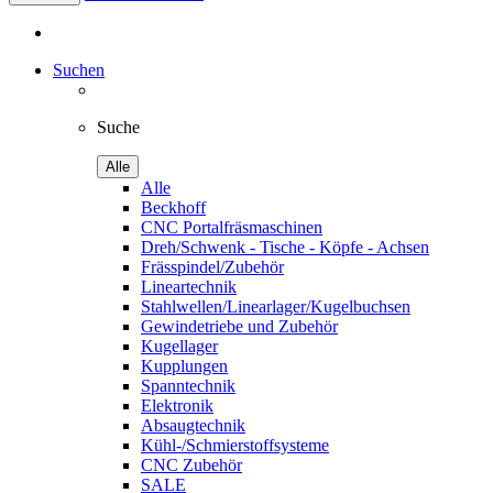
Suchen
Suche
Alle
Alle
Beckhoff
CNC Portalfräsmaschinen
Dreh/Schwenk - Tische - Köpfe - Achsen
Frässpindel/Zubehör
Lineartechnik
Stahlwellen/Linearlager/Kugelbuchsen
Gewindetriebe und Zubehör
Kugellager
Kupplungen
Spanntechnik
Elektronik
Absaugtechnik
Kühl-/Schmierstoffsysteme
CNC Zubehör
SALE