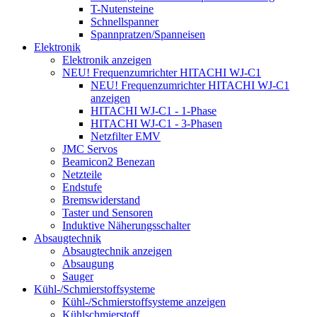
T-Nutensteine
Schnellspanner
Spannpratzen/Spanneisen
Elektronik
Elektronik anzeigen
NEU! Frequenzumrichter HITACHI WJ-C1
NEU! Frequenzumrichter HITACHI WJ-C1
anzeigen
HITACHI WJ-C1 - 1-Phase
HITACHI WJ-C1 - 3-Phasen
Netzfilter EMV
JMC Servos
Beamicon2 Benezan
Netzteile
Endstufe
Bremswiderstand
Taster und Sensoren
Induktive Näherungsschalter
Absaugtechnik
Absaugtechnik anzeigen
Absaugung
Sauger
Kühl-/Schmierstoffsysteme
Kühl-/Schmierstoffsysteme anzeigen
Kühlschmierstoff