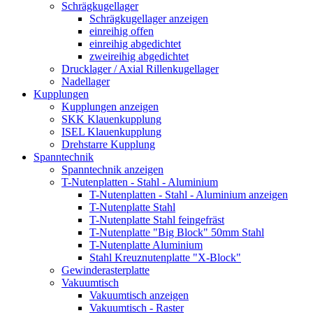
Schrägkugellager
Schrägkugellager anzeigen
einreihig offen
einreihig abgedichtet
zweireihig abgedichtet
Drucklager / Axial Rillenkugellager
Nadellager
Kupplungen
Kupplungen anzeigen
SKK Klauenkupplung
ISEL Klauenkupplung
Drehstarre Kupplung
Spanntechnik
Spanntechnik anzeigen
T-Nutenplatten - Stahl - Aluminium
T-Nutenplatten - Stahl - Aluminium anzeigen
T-Nutenplatte Stahl
T-Nutenplatte Stahl feingefräst
T-Nutenplatte "Big Block" 50mm Stahl
T-Nutenplatte Aluminium
Stahl Kreuznutenplatte "X-Block"
Gewinderasterplatte
Vakuumtisch
Vakuumtisch anzeigen
Vakuumtisch - Raster