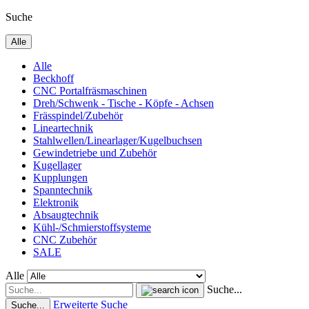
Suche
Alle
Alle
Beckhoff
CNC Portalfräsmaschinen
Dreh/Schwenk - Tische - Köpfe - Achsen
Frässpindel/Zubehör
Lineartechnik
Stahlwellen/Linearlager/Kugelbuchsen
Gewindetriebe und Zubehör
Kugellager
Kupplungen
Spanntechnik
Elektronik
Absaugtechnik
Kühl-/Schmierstoffsysteme
CNC Zubehör
SALE
Alle
Suche...
Erweiterte Suche
Suche...