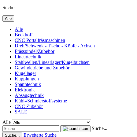
Suche
Alle
Alle
Beckhoff
CNC Portalfräsmaschinen
Dreh/Schwenk - Tische - Köpfe - Achsen
Frässpindel/Zubehör
Lineartechnik
Stahlwellen/Linearlager/Kugelbuchsen
Gewindetriebe und Zubehör
Kugellager
Kupplungen
Spanntechnik
Elektronik
Absaugtechnik
Kühl-/Schmierstoffsysteme
CNC Zubehör
SALE
Alle
Suche...
Erweiterte Suche
Suche...