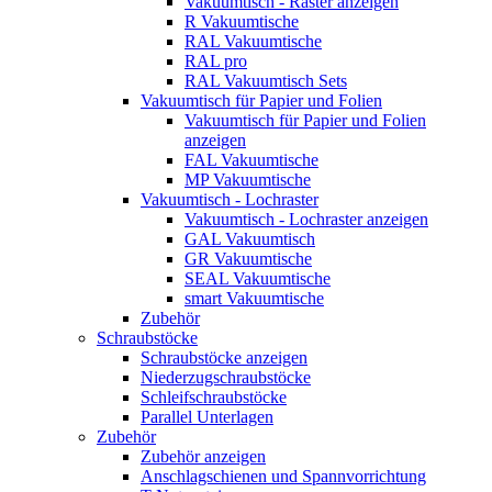
Vakuumtisch - Raster anzeigen
R Vakuumtische
RAL Vakuumtische
RAL pro
RAL Vakuumtisch Sets
Vakuumtisch für Papier und Folien
Vakuumtisch für Papier und Folien
anzeigen
FAL Vakuumtische
MP Vakuumtische
Vakuumtisch - Lochraster
Vakuumtisch - Lochraster anzeigen
GAL Vakuumtisch
GR Vakuumtische
SEAL Vakuumtische
smart Vakuumtische
Zubehör
Schraubstöcke
Schraubstöcke anzeigen
Niederzugschraubstöcke
Schleifschraubstöcke
Parallel Unterlagen
Zubehör
Zubehör anzeigen
Anschlagschienen und Spannvorrichtung