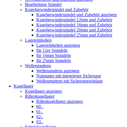
Bearbeitung Spindel
Kugelgewindespindel und Zubehör
Kugelgewindespindel und Zubehör anzeigen
Kugelgewindespindel 12mm und Zubehör
Kugelgewindespindel 16mm und Zubehör
Kugelgewindespindel 20mm und Zubehör
Kugelgewindespindel 25mm und Zubehör
Lagereinheiten
Lagereinheiten anzeigen
für 12er Spindeln
für 16mm Spindeln
für 25mm Spindeln
Wellenmuttern
Wellenmuttern anzeigen
Nutmutter mit integrierter Sicherung
Wellenmuttern mit Sicherungseinlage
Kugellager
Kugellager anzeigen
Rillenkugellager
Rillenkugellager anzeigen
60..
61..
62..
63..
Schrägkugellager