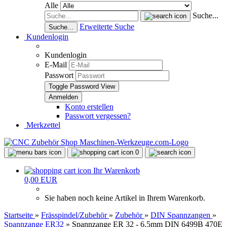
Alle
Suche...
Erweiterte Suche
Suche...
Kundenlogin
Kundenlogin
E-Mail
Passwort
Toggle Password View
Konto erstellen
Passwort vergessen?
Merkzettel
0
Ihr Warenkorb
0,00 EUR
Sie haben noch keine Artikel in Ihrem Warenkorb.
Startseite
»
Frässpindel/Zubehör
»
Zubehör
»
DIN Spannzangen
»
Spannzange ER32
»
Spannzange ER 32 - 6.5mm DIN 6499B 470E