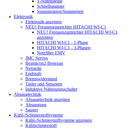
T-Nutensteine
Schnellspanner
Spannpratzen/Spanneisen
Elektronik
Elektronik anzeigen
NEU! Frequenzumrichter HITACHI WJ-C1
NEU! Frequenzumrichter HITACHI WJ-C1
anzeigen
HITACHI WJ-C1 - 1-Phase
HITACHI WJ-C1 - 3-Phasen
Netzfilter EMV
JMC Servos
Beamicon2 Benezan
Netzteile
Endstufe
Bremswiderstand
Taster und Sensoren
Induktive Näherungsschalter
Absaugtechnik
Absaugtechnik anzeigen
Absaugung
Sauger
Kühl-/Schmierstoffsysteme
Kühl-/Schmierstoffsysteme anzeigen
Kühlschmierstoff