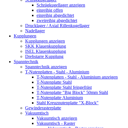
Schrägkugellager anzeigen
einreihig offen
einreihig abgedichtet
zweireihig abgedichtet
Drucklager / Axial Rillenkugellager
Nadellager
Kupplungen
Kupplungen anzeigen
SKK Klauenkupplung
ISEL Klauenkupplung
Drehstarre Kupplung
Spanntechnik
Spanntechnik anzeigen
T-Nutenplatten - Stahl - Aluminium
T-Nutenplatten - Stahl - Aluminium anzeigen
T-Nutenplatte Stahl
T-Nutenplatte Stahl feingefräst
T-Nutenplatte "Big Block" 50mm Stahl
T-Nutenplatte Aluminium
Stahl Kreuznutenplatte "X-Block"
Gewinderasterplatte
Vakuumtisch
Vakuumtisch anzeigen
Vakuumtisch - Raster