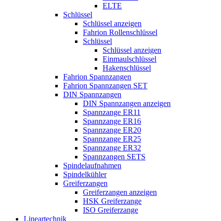
ELTE
Schlüssel
Schlüssel anzeigen
Fahrion Rollenschlüssel
Schlüssel
Schlüssel anzeigen
Einmaulschlüssel
Hakenschlüssel
Fahrion Spannzangen
Fahrion Spannzangen SET
DIN Spannzangen
DIN Spannzangen anzeigen
Spannzange ER11
Spannzange ER16
Spannzange ER20
Spannzange ER25
Spannzange ER32
Spannzangen SETS
Spindelaufnahmen
Spindelkühler
Greiferzangen
Greiferzangen anzeigen
HSK Greiferzange
ISO Greiferzange
Lineartechnik