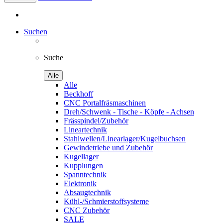
Suchen
Suche
Alle
Alle
Beckhoff
CNC Portalfräsmaschinen
Dreh/Schwenk - Tische - Köpfe - Achsen
Frässpindel/Zubehör
Lineartechnik
Stahlwellen/Linearlager/Kugelbuchsen
Gewindetriebe und Zubehör
Kugellager
Kupplungen
Spanntechnik
Elektronik
Absaugtechnik
Kühl-/Schmierstoffsysteme
CNC Zubehör
SALE