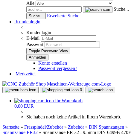
Alle
Suche...
Erweiterte Suche
Suche...
Kundenlogin
Kundenlogin
E-Mail
Passwort
Toggle Password View
Konto erstellen
Passwort vergessen?
Merkzettel
0
Ihr Warenkorb
0,00 EUR
Sie haben noch keine Artikel in Ihrem Warenkorb.
Startseite
»
Frässpindel/Zubehör
»
Zubehör
»
DIN Spannzangen
»
Spannzange ER32
»
Spannzange ER 32 - 9,5mm DIN 6499B 470E