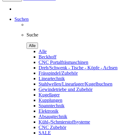
Suchen
Suche
Alle
Alle
Beckhoff
CNC Portalfräsmaschinen
Dreh/Schwenk - Tische - Köpfe - Achsen
Frässpindel/Zubehör
Lineartechnik
Stahlwellen/Linearlager/Kugelbuchsen
Gewindetriebe und Zubehör
Kugellager
Kupplungen
Spanntechnik
Elektronik
Absaugtechnik
Kühl-/Schmierstoffsysteme
CNC Zubehör
SALE