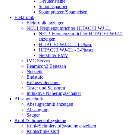
T-Nutensteine
Schnellspanner
Spannpratzen/Spanneisen
Elektronik
Elektronik anzeigen
NEU! Frequenzumrichter HITACHI WJ-C1
NEU! Frequenzumrichter HITACHI WJ-C1
anzeigen
HITACHI WJ-C1 - 1-Phase
HITACHI WJ-C1 - 3-Phasen
Netzfilter EMV
JMC Servos
Beamicon2 Benezan
Netzteile
Endstufe
Bremswiderstand
Taster und Sensoren
Induktive Näherungsschalter
Absaugtechnik
Absaugtechnik anzeigen
Absaugung
Sauger
Kühl-/Schmierstoffsysteme
Kühl-/Schmierstoffsysteme anzeigen
Kühlschmierstoff