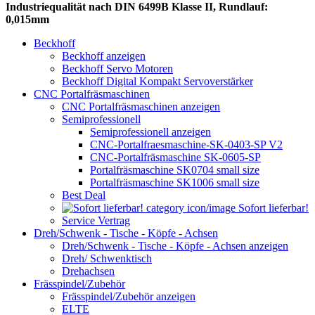
Industriequalität nach DIN 6499B Klasse II, Rundlauf:
0,015mm
Beckhoff
Beckhoff anzeigen
Beckhoff Servo Motoren
Beckhoff Digital Kompakt Servoverstärker
CNC Portalfräsmaschinen
CNC Portalfräsmaschinen anzeigen
Semiprofessionell
Semiprofessionell anzeigen
CNC-Portalfraesmaschine-SK-0403-SP V2
CNC-Portalfräsmaschine SK-0605-SP
Portalfräsmaschine SK0704 small size
Portalfräsmaschine SK1006 small size
Best Deal
Sofort lieferbar!
Service Vertrag
Dreh/Schwenk - Tische - Köpfe - Achsen
Dreh/Schwenk - Tische - Köpfe - Achsen anzeigen
Dreh/ Schwenktisch
Drehachsen
Frässpindel/Zubehör
Frässpindel/Zubehör anzeigen
ELTE