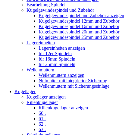
Bearbeitung Spindel
Kugelgewindespindel und Zubehör
Kugelgewindespindel und Zubehör anzeigen
Kugelgewindespindel 12mm und Zubehör
Kugelgewindespindel 16mm und Zubehör
Kugelgewindespindel 20mm und Zubehör
Kugelgewindespindel 25mm und Zubehör
Lagereinheiten
Lagereinheiten anzeigen
für 12er Spindeln
für 16mm Spindeln
für 25mm Spindeln
Wellenmuttern
Wellenmuttern anzeigen
Nutmutter mit integrierter Sicherung
Wellenmuttern mit Sicherungseinlage
Kugellager
Kugellager anzeigen
Rillenkugellager
Rillenkugellager anzeigen
60..
61..
62..
63..
Schrägkugellager