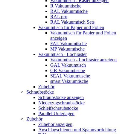
Vakuumtisch - Raster anzeigen
R Vakuumtische
RAL Vakuumtische
RAL pro
RAL Vakuumtisch Sets
Vakuumtisch für Papier und Folien
Vakuumtisch für Papier und Folien
anzeigen
FAL Vakuumtische
MP Vakuumtische
Vakuumtisch - Lochraster
Vakuumtisch - Lochraster anzeigen
GAL Vakuumtisch
GR Vakuumtische
SEAL Vakuumtische
smart Vakuumtische
Zubehör
Schraubstöcke
Schraubstöcke anzeigen
Niederzugschraubstöcke
Schleifschraubstöcke
Parallel Unterlagen
Zubehör
Zubehör anzeigen
Anschlagschienen und Spannvorrichtung