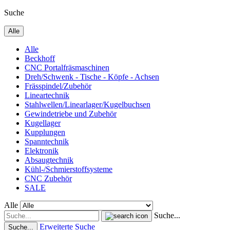
Suche
Alle
Alle
Beckhoff
CNC Portalfräsmaschinen
Dreh/Schwenk - Tische - Köpfe - Achsen
Frässpindel/Zubehör
Lineartechnik
Stahlwellen/Linearlager/Kugelbuchsen
Gewindetriebe und Zubehör
Kugellager
Kupplungen
Spanntechnik
Elektronik
Absaugtechnik
Kühl-/Schmierstoffsysteme
CNC Zubehör
SALE
Alle
Suche...
Erweiterte Suche
Suche...