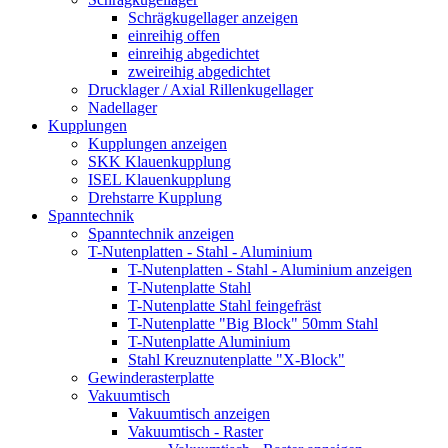
Schrägkugellager anzeigen
einreihig offen
einreihig abgedichtet
zweireihig abgedichtet
Drucklager / Axial Rillenkugellager
Nadellager
Kupplungen
Kupplungen anzeigen
SKK Klauenkupplung
ISEL Klauenkupplung
Drehstarre Kupplung
Spanntechnik
Spanntechnik anzeigen
T-Nutenplatten - Stahl - Aluminium
T-Nutenplatten - Stahl - Aluminium anzeigen
T-Nutenplatte Stahl
T-Nutenplatte Stahl feingefräst
T-Nutenplatte "Big Block" 50mm Stahl
T-Nutenplatte Aluminium
Stahl Kreuznutenplatte "X-Block"
Gewinderasterplatte
Vakuumtisch
Vakuumtisch anzeigen
Vakuumtisch - Raster