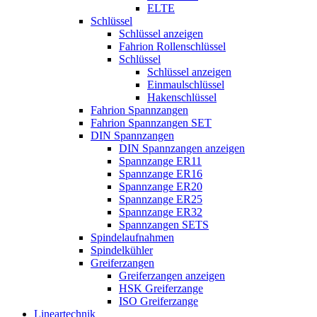
ELTE
Schlüssel
Schlüssel anzeigen
Fahrion Rollenschlüssel
Schlüssel
Schlüssel anzeigen
Einmaulschlüssel
Hakenschlüssel
Fahrion Spannzangen
Fahrion Spannzangen SET
DIN Spannzangen
DIN Spannzangen anzeigen
Spannzange ER11
Spannzange ER16
Spannzange ER20
Spannzange ER25
Spannzange ER32
Spannzangen SETS
Spindelaufnahmen
Spindelkühler
Greiferzangen
Greiferzangen anzeigen
HSK Greiferzange
ISO Greiferzange
Lineartechnik