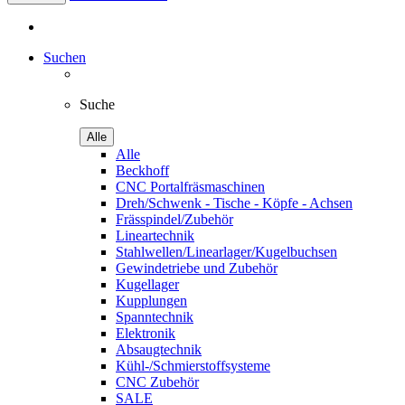
Suchen
Suche
Alle
Alle
Beckhoff
CNC Portalfräsmaschinen
Dreh/Schwenk - Tische - Köpfe - Achsen
Frässpindel/Zubehör
Lineartechnik
Stahlwellen/Linearlager/Kugelbuchsen
Gewindetriebe und Zubehör
Kugellager
Kupplungen
Spanntechnik
Elektronik
Absaugtechnik
Kühl-/Schmierstoffsysteme
CNC Zubehör
SALE