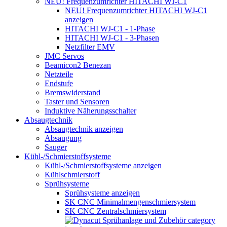
NEU! Frequenzumrichter HITACHI WJ-C1
NEU! Frequenzumrichter HITACHI WJ-C1
anzeigen
HITACHI WJ-C1 - 1-Phase
HITACHI WJ-C1 - 3-Phasen
Netzfilter EMV
JMC Servos
Beamicon2 Benezan
Netzteile
Endstufe
Bremswiderstand
Taster und Sensoren
Induktive Näherungsschalter
Absaugtechnik
Absaugtechnik anzeigen
Absaugung
Sauger
Kühl-/Schmierstoffsysteme
Kühl-/Schmierstoffsysteme anzeigen
Kühlschmierstoff
Sprühsysteme
Sprühsysteme anzeigen
SK CNC Minimalmengenschmiersystem
SK CNC Zentralschmiersystem