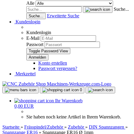
Alle
Suche...
Erweiterte Suche
Suche...
Kundenlogin
Kundenlogin
E-Mail
Passwort
Toggle Password View
Konto erstellen
Passwort vergessen?
Merkzettel
0
Ihr Warenkorb
0,00 EUR
Sie haben noch keine Artikel in Ihrem Warenkorb.
Startseite
»
Frässpindel/Zubehör
»
Zubehör
»
DIN Spannzangen
»
Spannzange ER16
»
Spannzange ER16 Ø 1mm