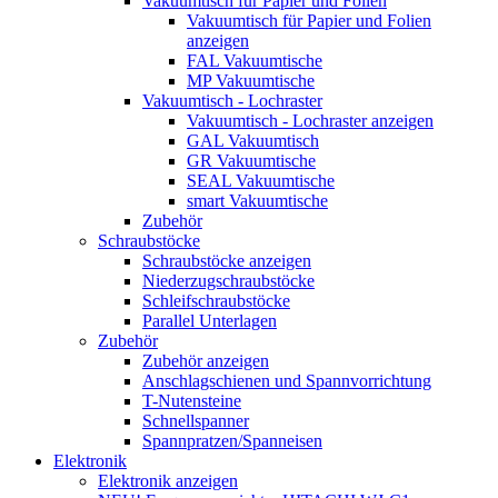
Vakuumtisch für Papier und Folien
Vakuumtisch für Papier und Folien
anzeigen
FAL Vakuumtische
MP Vakuumtische
Vakuumtisch - Lochraster
Vakuumtisch - Lochraster anzeigen
GAL Vakuumtisch
GR Vakuumtische
SEAL Vakuumtische
smart Vakuumtische
Zubehör
Schraubstöcke
Schraubstöcke anzeigen
Niederzugschraubstöcke
Schleifschraubstöcke
Parallel Unterlagen
Zubehör
Zubehör anzeigen
Anschlagschienen und Spannvorrichtung
T-Nutensteine
Schnellspanner
Spannpratzen/Spanneisen
Elektronik
Elektronik anzeigen