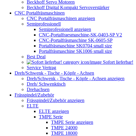
Beckhoff Servo Motoren
Beckhoff Digital Kompakt Servoverstärker
CNC Portalfräsmaschinen
CNC Portalfräsmaschinen anzeigen
Semiprofessionell
Semiprofessionell anzeigen
CNC-Portalfraesmaschine-SK-0403-SP V2
CNC-Portalfräsmaschine SK-0605-SP
Portalfräsmaschine SK0704 small size
Portalfräsmaschine SK1006 small size
Best Deal
Sofort lieferbar!
Service Vertrag
Dreh/Schwenk - Tische - Köpfe - Achsen
Dreh/Schwenk - Tische - Köpfe - Achsen anzeigen
Dreh/ Schwenktisch
Drehachsen
Frässpindel/Zubehör
Frässpindel/Zubehör anzeigen
ELTE
ELTE anzeigen
TMPE Serie
TMPE Serie anzeigen
TMPE 24000
TMPE 18000