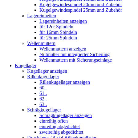
Kugelgewindespindel 20mm und Zubehör
Kugelgewindespindel 25mm und Zubehör
Lagereinheiten
Lagereinheiten anzeigen
für 12er Spindeln
für 16mm Spindeln
für 25mm Spindeln
Wellenmuttern
Wellenmuttern anzeigen
Nutmutter mit integrierter Sicherung
Wellenmuttern mit Sicherungseinlage
Kugellager
Kugellager anzeigen
Rillenkugellager
Rillenkugellager anzeigen
60..
61..
62..
63..
Schrägkugellager
Schrägkugellager anzeigen
einreihig offen
einreihig abgedichtet
zweireihig abgedichtet
Drucklager / Axial Rillenkugellager