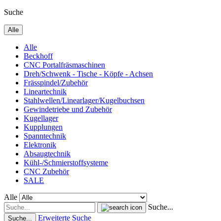
Suche
Alle
Alle
Beckhoff
CNC Portalfräsmaschinen
Dreh/Schwenk - Tische - Köpfe - Achsen
Frässpindel/Zubehör
Lineartechnik
Stahlwellen/Linearlager/Kugelbuchsen
Gewindetriebe und Zubehör
Kugellager
Kupplungen
Spanntechnik
Elektronik
Absaugtechnik
Kühl-/Schmierstoffsysteme
CNC Zubehör
SALE
Alle
Suche...
Erweiterte Suche
Suche...