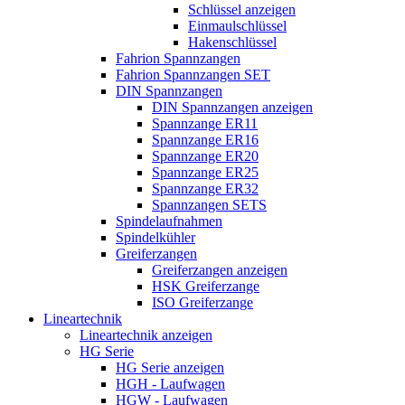
Schlüssel anzeigen
Einmaulschlüssel
Hakenschlüssel
Fahrion Spannzangen
Fahrion Spannzangen SET
DIN Spannzangen
DIN Spannzangen anzeigen
Spannzange ER11
Spannzange ER16
Spannzange ER20
Spannzange ER25
Spannzange ER32
Spannzangen SETS
Spindelaufnahmen
Spindelkühler
Greiferzangen
Greiferzangen anzeigen
HSK Greiferzange
ISO Greiferzange
Lineartechnik
Lineartechnik anzeigen
HG Serie
HG Serie anzeigen
HGH - Laufwagen
HGW - Laufwagen