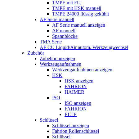
TMPE mit FU
TMPE mit HSK manuell
TMPE 24000 flüssig gekühlt
AF Serie manuell
AF Serie manuell anzeigen
AF manuell
Spannblöcke
TMA Serie
AF CU Liquid/Air autom. Werkzeugwechsel
Zubehör
Zubehör anzeigen
Werkzeugaufnahmen
Werkzeugaufnahmen anzeigen
HSK
HSK anzeigen
FAHRION
HAIMER
ISO
ISO anzeigen
FAHRION
ELTE
Schlüssel
Schlüssel anzeigen
Fahrion Rollenschlüssel
Schlüssel