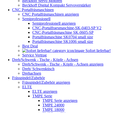
Beckhoff Servo Motoren
Beckhoff Digital Kompakt Servoverstärker
CNC Portalfräsmaschinen
CNC Portalfräsmaschinen anzeigen
Semiprofessionell
Semiprofessionell anzeigen
CNC-Portalfraesmaschine-SK-0403-SP V2
CNC-Portalfräsmaschine SK-0605-SP
Portalfräsmaschine SK0704 small size
Portalfräsmaschine SK1006 small size
Best Deal
Sofort lieferbar!
Service Vertrag
Dreh/Schwenk - Tische - Köpfe - Achsen
Dreh/Schwenk - Tische - Köpfe - Achsen anzeigen
Dreh/ Schwenktisch
Drehachsen
Frässpindel/Zubehör
Frässpindel/Zubehör anzeigen
ELTE
ELTE anzeigen
TMPE Serie
TMPE Serie anzeigen
TMPE 24000
TMPE 18000