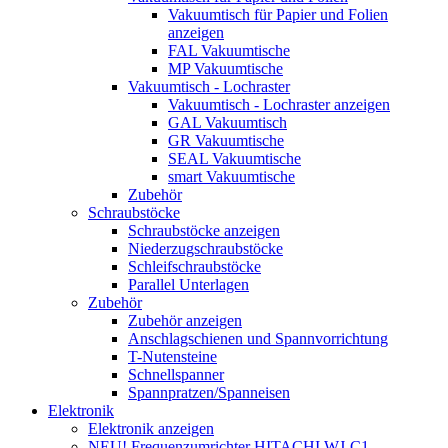
Vakuumtisch für Papier und Folien
anzeigen
FAL Vakuumtische
MP Vakuumtische
Vakuumtisch - Lochraster
Vakuumtisch - Lochraster anzeigen
GAL Vakuumtisch
GR Vakuumtische
SEAL Vakuumtische
smart Vakuumtische
Zubehör
Schraubstöcke
Schraubstöcke anzeigen
Niederzugschraubstöcke
Schleifschraubstöcke
Parallel Unterlagen
Zubehör
Zubehör anzeigen
Anschlagschienen und Spannvorrichtung
T-Nutensteine
Schnellspanner
Spannpratzen/Spanneisen
Elektronik
Elektronik anzeigen
NEU! Frequenzumrichter HITACHI WJ-C1