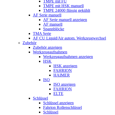
TMPE mit FU
TMPE mit HSK manuell
TMPE 24000 flüssig gekühlt
AF Serie manuell
AF Serie manuell anzeigen
AF manuell
Spannblöcke
TMA Serie
AF CU Liquid/Air autom. Werkzeugwechsel
Zubehör
Zubehör anzeigen
Werkzeugaufnahmen
Werkzeugaufnahmen anzeigen
HSK
HSK anzeigen
FAHRION
HAIMER
ISO
ISO anzeigen
FAHRION
ELTE
Schlüssel
Schlüssel anzeigen
Fahrion Rollenschlüssel
Schlüssel