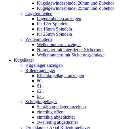
Kugelgewindespindel 20mm und Zubehör
Kugelgewindespindel 25mm und Zubehör
Lagereinheiten
Lagereinheiten anzeigen
für 12er Spindeln
für 16mm Spindeln
für 25mm Spindeln
Wellenmuttern
Wellenmuttern anzeigen
Nutmutter mit integrierter Sicherung
Wellenmuttern mit Sicherungseinlage
Kugellager
Kugellager anzeigen
Rillenkugellager
Rillenkugellager anzeigen
60..
61..
62..
63..
Schrägkugellager
Schrägkugellager anzeigen
einreihig offen
einreihig abgedichtet
zweireihig abgedichtet
Drucklager / Axial Rillenkugellager