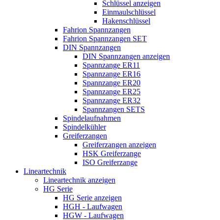
Schlüssel anzeigen
Einmaulschlüssel
Hakenschlüssel
Fahrion Spannzangen
Fahrion Spannzangen SET
DIN Spannzangen
DIN Spannzangen anzeigen
Spannzange ER11
Spannzange ER16
Spannzange ER20
Spannzange ER25
Spannzange ER32
Spannzangen SETS
Spindelaufnahmen
Spindelkühler
Greiferzangen
Greiferzangen anzeigen
HSK Greiferzange
ISO Greiferzange
Lineartechnik
Lineartechnik anzeigen
HG Serie
HG Serie anzeigen
HGH - Laufwagen
HGW - Laufwagen