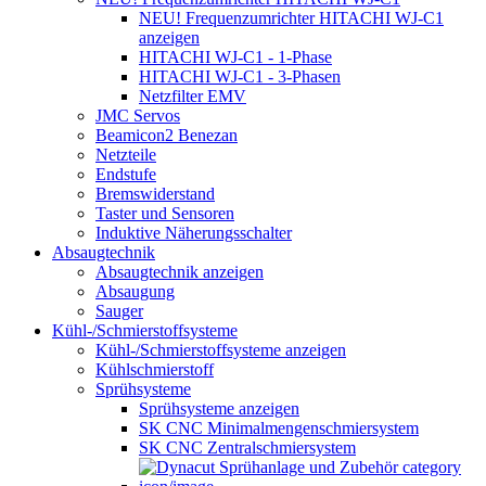
NEU! Frequenzumrichter HITACHI WJ-C1
anzeigen
HITACHI WJ-C1 - 1-Phase
HITACHI WJ-C1 - 3-Phasen
Netzfilter EMV
JMC Servos
Beamicon2 Benezan
Netzteile
Endstufe
Bremswiderstand
Taster und Sensoren
Induktive Näherungsschalter
Absaugtechnik
Absaugtechnik anzeigen
Absaugung
Sauger
Kühl-/Schmierstoffsysteme
Kühl-/Schmierstoffsysteme anzeigen
Kühlschmierstoff
Sprühsysteme
Sprühsysteme anzeigen
SK CNC Minimalmengenschmiersystem
SK CNC Zentralschmiersystem