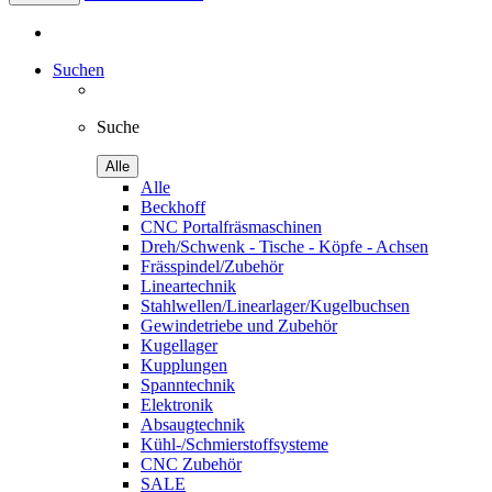
Suchen
Suche
Alle
Alle
Beckhoff
CNC Portalfräsmaschinen
Dreh/Schwenk - Tische - Köpfe - Achsen
Frässpindel/Zubehör
Lineartechnik
Stahlwellen/Linearlager/Kugelbuchsen
Gewindetriebe und Zubehör
Kugellager
Kupplungen
Spanntechnik
Elektronik
Absaugtechnik
Kühl-/Schmierstoffsysteme
CNC Zubehör
SALE