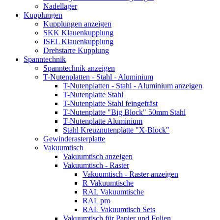
Nadellager
Kupplungen
Kupplungen anzeigen
SKK Klauenkupplung
ISEL Klauenkupplung
Drehstarre Kupplung
Spanntechnik
Spanntechnik anzeigen
T-Nutenplatten - Stahl - Aluminium
T-Nutenplatten - Stahl - Aluminium anzeigen
T-Nutenplatte Stahl
T-Nutenplatte Stahl feingefräst
T-Nutenplatte "Big Block" 50mm Stahl
T-Nutenplatte Aluminium
Stahl Kreuznutenplatte "X-Block"
Gewinderasterplatte
Vakuumtisch
Vakuumtisch anzeigen
Vakuumtisch - Raster
Vakuumtisch - Raster anzeigen
R Vakuumtische
RAL Vakuumtische
RAL pro
RAL Vakuumtisch Sets
Vakuumtisch für Papier und Folien