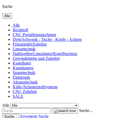
Suche
Alle
Alle
Beckhoff
CNC Portalfräsmaschinen
Dreh/Schwenk - Tische - Köpfe - Achsen
Frässpindel/Zubehör
Lineartechnik
Stahlwellen/Linearlager/Kugelbuchsen
Gewindetriebe und Zubehör
Kugellager
Kupplungen
Spanntechnik
Elektronik
Absaugtechnik
Kühl-/Schmierstoffsysteme
CNC Zubehör
SALE
Alle
Suche...
Erweiterte Suche
Suche...