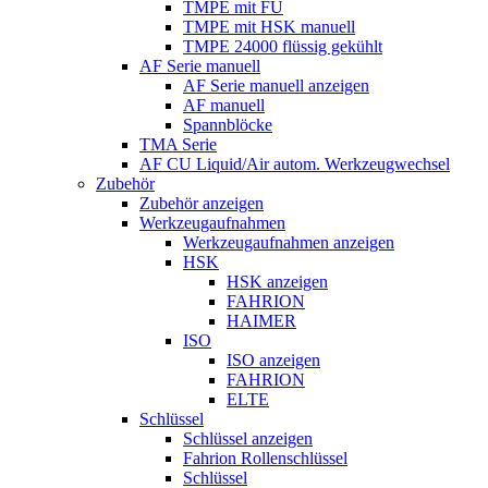
TMPE mit FU
TMPE mit HSK manuell
TMPE 24000 flüssig gekühlt
AF Serie manuell
AF Serie manuell anzeigen
AF manuell
Spannblöcke
TMA Serie
AF CU Liquid/Air autom. Werkzeugwechsel
Zubehör
Zubehör anzeigen
Werkzeugaufnahmen
Werkzeugaufnahmen anzeigen
HSK
HSK anzeigen
FAHRION
HAIMER
ISO
ISO anzeigen
FAHRION
ELTE
Schlüssel
Schlüssel anzeigen
Fahrion Rollenschlüssel
Schlüssel