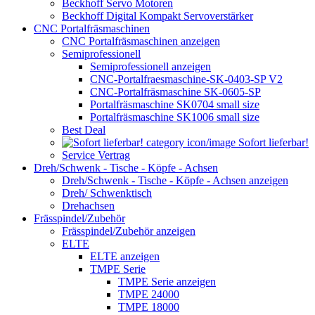
Beckhoff Servo Motoren
Beckhoff Digital Kompakt Servoverstärker
CNC Portalfräsmaschinen
CNC Portalfräsmaschinen anzeigen
Semiprofessionell
Semiprofessionell anzeigen
CNC-Portalfraesmaschine-SK-0403-SP V2
CNC-Portalfräsmaschine SK-0605-SP
Portalfräsmaschine SK0704 small size
Portalfräsmaschine SK1006 small size
Best Deal
Sofort lieferbar!
Service Vertrag
Dreh/Schwenk - Tische - Köpfe - Achsen
Dreh/Schwenk - Tische - Köpfe - Achsen anzeigen
Dreh/ Schwenktisch
Drehachsen
Frässpindel/Zubehör
Frässpindel/Zubehör anzeigen
ELTE
ELTE anzeigen
TMPE Serie
TMPE Serie anzeigen
TMPE 24000
TMPE 18000