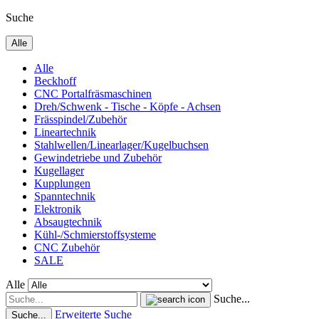
Suche
Alle
Alle
Beckhoff
CNC Portalfräsmaschinen
Dreh/Schwenk - Tische - Köpfe - Achsen
Frässpindel/Zubehör
Lineartechnik
Stahlwellen/Linearlager/Kugelbuchsen
Gewindetriebe und Zubehör
Kugellager
Kupplungen
Spanntechnik
Elektronik
Absaugtechnik
Kühl-/Schmierstoffsysteme
CNC Zubehör
SALE
Alle
Suche...
Erweiterte Suche
Suche...