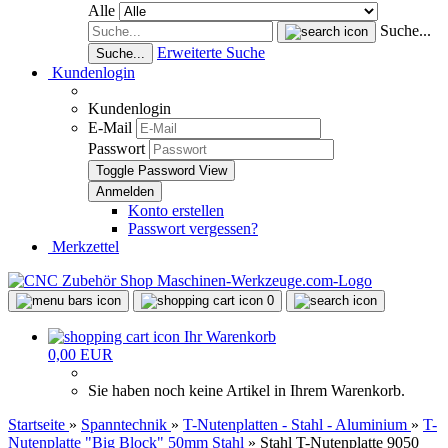
Alle
Suche...
Erweiterte Suche
Suche...
Kundenlogin
Kundenlogin
E-Mail
Passwort
Toggle Password View
Konto erstellen
Passwort vergessen?
Merkzettel
0
Ihr Warenkorb
0,00 EUR
Sie haben noch keine Artikel in Ihrem Warenkorb.
Startseite
»
Spanntechnik
»
T-Nutenplatten - Stahl - Aluminium
»
T-
Nutenplatte "Big Block" 50mm Stahl
»
Stahl T-Nutenplatte 9050