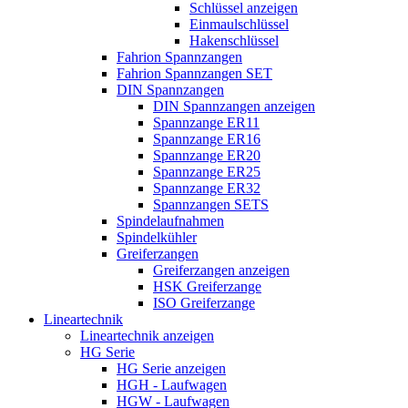
Schlüssel anzeigen
Einmaulschlüssel
Hakenschlüssel
Fahrion Spannzangen
Fahrion Spannzangen SET
DIN Spannzangen
DIN Spannzangen anzeigen
Spannzange ER11
Spannzange ER16
Spannzange ER20
Spannzange ER25
Spannzange ER32
Spannzangen SETS
Spindelaufnahmen
Spindelkühler
Greiferzangen
Greiferzangen anzeigen
HSK Greiferzange
ISO Greiferzange
Lineartechnik
Lineartechnik anzeigen
HG Serie
HG Serie anzeigen
HGH - Laufwagen
HGW - Laufwagen