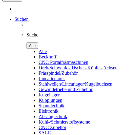
Suchen
Suche
Alle
Alle
Beckhoff
CNC Portalfräsmaschinen
Dreh/Schwenk - Tische - Köpfe - Achsen
Frässpindel/Zubehör
Lineartechnik
Stahlwellen/Linearlager/Kugelbuchsen
Gewindetriebe und Zubehör
Kugellager
Kupplungen
Spanntechnik
Elektronik
Absaugtechnik
Kühl-/Schmierstoffsysteme
CNC Zubehör
SALE