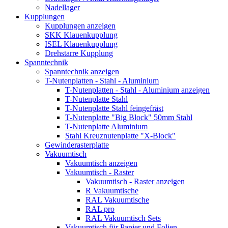
Nadellager
Kupplungen
Kupplungen anzeigen
SKK Klauenkupplung
ISEL Klauenkupplung
Drehstarre Kupplung
Spanntechnik
Spanntechnik anzeigen
T-Nutenplatten - Stahl - Aluminium
T-Nutenplatten - Stahl - Aluminium anzeigen
T-Nutenplatte Stahl
T-Nutenplatte Stahl feingefräst
T-Nutenplatte "Big Block" 50mm Stahl
T-Nutenplatte Aluminium
Stahl Kreuznutenplatte "X-Block"
Gewinderasterplatte
Vakuumtisch
Vakuumtisch anzeigen
Vakuumtisch - Raster
Vakuumtisch - Raster anzeigen
R Vakuumtische
RAL Vakuumtische
RAL pro
RAL Vakuumtisch Sets
Vakuumtisch für Papier und Folien