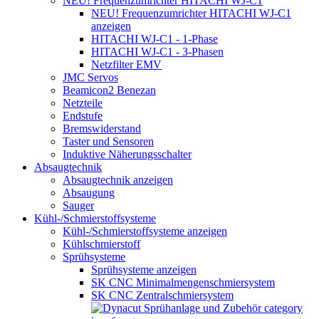
NEU! Frequenzumrichter HITACHI WJ-C1
NEU! Frequenzumrichter HITACHI WJ-C1
anzeigen
HITACHI WJ-C1 - 1-Phase
HITACHI WJ-C1 - 3-Phasen
Netzfilter EMV
JMC Servos
Beamicon2 Benezan
Netzteile
Endstufe
Bremswiderstand
Taster und Sensoren
Induktive Näherungsschalter
Absaugtechnik
Absaugtechnik anzeigen
Absaugung
Sauger
Kühl-/Schmierstoffsysteme
Kühl-/Schmierstoffsysteme anzeigen
Kühlschmierstoff
Sprühsysteme
Sprühsysteme anzeigen
SK CNC Minimalmengenschmiersystem
SK CNC Zentralschmiersystem