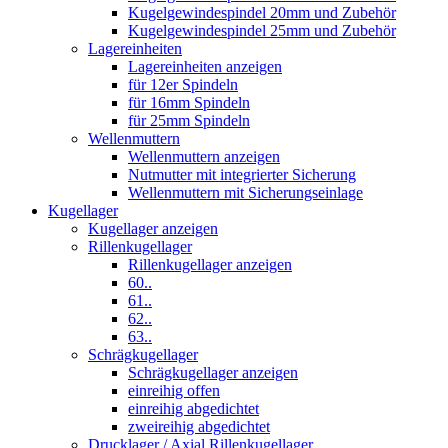
Kugelgewindespindel 20mm und Zubehör
Kugelgewindespindel 25mm und Zubehör
Lagereinheiten
Lagereinheiten anzeigen
für 12er Spindeln
für 16mm Spindeln
für 25mm Spindeln
Wellenmuttern
Wellenmuttern anzeigen
Nutmutter mit integrierter Sicherung
Wellenmuttern mit Sicherungseinlage
Kugellager
Kugellager anzeigen
Rillenkugellager
Rillenkugellager anzeigen
60..
61..
62..
63..
Schrägkugellager
Schrägkugellager anzeigen
einreihig offen
einreihig abgedichtet
zweireihig abgedichtet
Drucklager / Axial Rillenkugellager