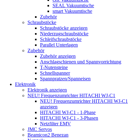
SEAL Vakuumtische
smart Vakuumtische
Zubehör
Schraubstöcke
Schraubstöcke anzeigen
Niederzugschraubstöcke
Schleifschraubstöcke
Parallel Unterlagen
Zubehör
Zubehör anzeigen
Anschlagschienen und Spannvorrichtung
T-Nutensteine
Schnellspanner
Spannpratzen/Spanneisen
Elektronik
Elektronik anzeigen
NEU! Frequenzumrichter HITACHI WJ-C1
NEU! Frequenzumrichter HITACHI WJ-C1
anzeigen
HITACHI WJ-C1 - 1-Phase
HITACHI WJ-C1 - 3-Phasen
Netzfilter EMV
JMC Servos
Beamicon2 Benezan