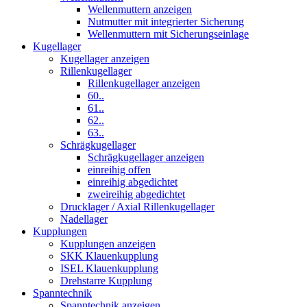
Wellenmuttern anzeigen
Nutmutter mit integrierter Sicherung
Wellenmuttern mit Sicherungseinlage
Kugellager
Kugellager anzeigen
Rillenkugellager
Rillenkugellager anzeigen
60..
61..
62..
63..
Schrägkugellager
Schrägkugellager anzeigen
einreihig offen
einreihig abgedichtet
zweireihig abgedichtet
Drucklager / Axial Rillenkugellager
Nadellager
Kupplungen
Kupplungen anzeigen
SKK Klauenkupplung
ISEL Klauenkupplung
Drehstarre Kupplung
Spanntechnik
Spanntechnik anzeigen