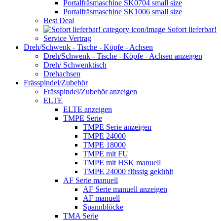
Portalfräsmaschine SK0704 small size
Portalfräsmaschine SK1006 small size
Best Deal
Sofort lieferbar!
Service Vertrag
Dreh/Schwenk - Tische - Köpfe - Achsen
Dreh/Schwenk - Tische - Köpfe - Achsen anzeigen
Dreh/ Schwenktisch
Drehachsen
Frässpindel/Zubehör
Frässpindel/Zubehör anzeigen
ELTE
ELTE anzeigen
TMPE Serie
TMPE Serie anzeigen
TMPE 24000
TMPE 18000
TMPE mit FU
TMPE mit HSK manuell
TMPE 24000 flüssig gekühlt
AF Serie manuell
AF Serie manuell anzeigen
AF manuell
Spannblöcke
TMA Serie