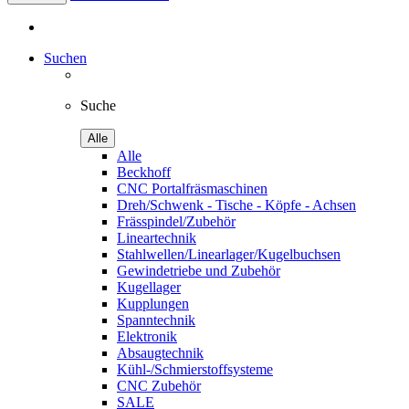
Suchen
Suche
Alle
Alle
Beckhoff
CNC Portalfräsmaschinen
Dreh/Schwenk - Tische - Köpfe - Achsen
Frässpindel/Zubehör
Lineartechnik
Stahlwellen/Linearlager/Kugelbuchsen
Gewindetriebe und Zubehör
Kugellager
Kupplungen
Spanntechnik
Elektronik
Absaugtechnik
Kühl-/Schmierstoffsysteme
CNC Zubehör
SALE