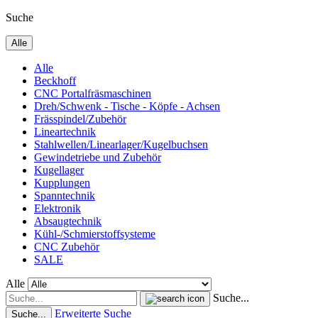
Suche
Alle
Alle
Beckhoff
CNC Portalfräsmaschinen
Dreh/Schwenk - Tische - Köpfe - Achsen
Frässpindel/Zubehör
Lineartechnik
Stahlwellen/Linearlager/Kugelbuchsen
Gewindetriebe und Zubehör
Kugellager
Kupplungen
Spanntechnik
Elektronik
Absaugtechnik
Kühl-/Schmierstoffsysteme
CNC Zubehör
SALE
Alle
Suche...
Erweiterte Suche
Suche...