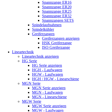
Spannzange ER16
Spannzange ER20
Spannzange ER25
Spannzange ER32
Spannzangen SETS
Spindelaufnahmen
Spindelkühler
Greiferzangen
Greiferzangen anzeigen
HSK Greiferzange
ISO Greiferzange
Lineartechnik
Lineartechnik anzeigen
HG Serie
HG Serie anzeigen
HGH - Laufwagen
HGW - Laufwagen
HGH / HGW - Linearschiene
MGN Serie
MGN Serie anzeigen
MGN - Laufwagen
MGN - Linearschiene
MGW Serie
MGW Serie anzeigen
MGW - Laufwagen