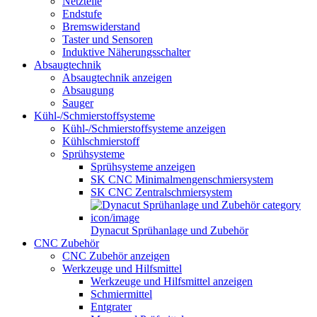
Netzteile
Endstufe
Bremswiderstand
Taster und Sensoren
Induktive Näherungsschalter
Absaugtechnik
Absaugtechnik anzeigen
Absaugung
Sauger
Kühl-/Schmierstoffsysteme
Kühl-/Schmierstoffsysteme anzeigen
Kühlschmierstoff
Sprühsysteme
Sprühsysteme anzeigen
SK CNC Minimalmengenschmiersystem
SK CNC Zentralschmiersystem
Dynacut Sprühanlage und Zubehör
CNC Zubehör
CNC Zubehör anzeigen
Werkzeuge und Hilfsmittel
Werkzeuge und Hilfsmittel anzeigen
Schmiermittel
Entgrater