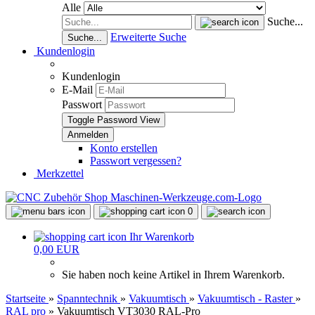
Alle
Suche...
Erweiterte Suche
Suche...
Kundenlogin
Kundenlogin
E-Mail
Passwort
Toggle Password View
Konto erstellen
Passwort vergessen?
Merkzettel
0
Ihr Warenkorb
0,00 EUR
Sie haben noch keine Artikel in Ihrem Warenkorb.
Startseite
»
Spanntechnik
»
Vakuumtisch
»
Vakuumtisch - Raster
»
RAL pro
»
Vakuumtisch VT3030 RAL-Pro