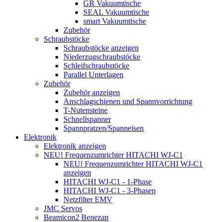
GR Vakuumtische
SEAL Vakuumtische
smart Vakuumtische
Zubehör
Schraubstöcke
Schraubstöcke anzeigen
Niederzugschraubstöcke
Schleifschraubstöcke
Parallel Unterlagen
Zubehör
Zubehör anzeigen
Anschlagschienen und Spannvorrichtung
T-Nutensteine
Schnellspanner
Spannpratzen/Spanneisen
Elektronik
Elektronik anzeigen
NEU! Frequenzumrichter HITACHI WJ-C1
NEU! Frequenzumrichter HITACHI WJ-C1
anzeigen
HITACHI WJ-C1 - 1-Phase
HITACHI WJ-C1 - 3-Phasen
Netzfilter EMV
JMC Servos
Beamicon2 Benezan