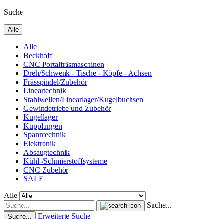
Suche
Alle
Alle
Beckhoff
CNC Portalfräsmaschinen
Dreh/Schwenk - Tische - Köpfe - Achsen
Frässpindel/Zubehör
Lineartechnik
Stahlwellen/Linearlager/Kugelbuchsen
Gewindetriebe und Zubehör
Kugellager
Kupplungen
Spanntechnik
Elektronik
Absaugtechnik
Kühl-/Schmierstoffsysteme
CNC Zubehör
SALE
Alle
Suche...
Erweiterte Suche
Suche...