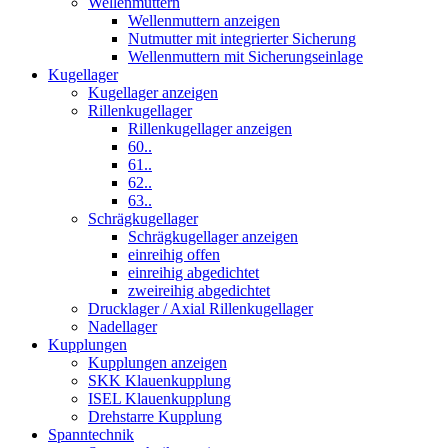
Wellenmuttern
Wellenmuttern anzeigen
Nutmutter mit integrierter Sicherung
Wellenmuttern mit Sicherungseinlage
Kugellager
Kugellager anzeigen
Rillenkugellager
Rillenkugellager anzeigen
60..
61..
62..
63..
Schrägkugellager
Schrägkugellager anzeigen
einreihig offen
einreihig abgedichtet
zweireihig abgedichtet
Drucklager / Axial Rillenkugellager
Nadellager
Kupplungen
Kupplungen anzeigen
SKK Klauenkupplung
ISEL Klauenkupplung
Drehstarre Kupplung
Spanntechnik