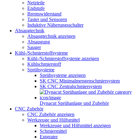
Netzteile
Endstufe
Bremswiderstand
Taster und Sensoren
Induktive Näherungsschalter
Absaugtechnik
Absaugtechnik anzeigen
Absaugung
Sauger
Kühl-/Schmierstoffsysteme
Kühl-/Schmierstoffsysteme anzeigen
Kühlschmierstoff
Sprühsysteme
Sprühsysteme anzeigen
SK CNC Minimalmengenschmiersystem
SK CNC Zentralschmiersystem
Dynacut Sprühanlage und Zubehör
CNC Zubehör
CNC Zubehör anzeigen
Werkzeuge und Hilfsmittel
Werkzeuge und Hilfsmittel anzeigen
Schmiermittel
Entgrater