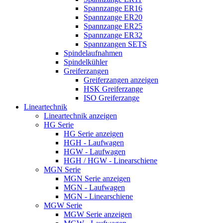
Spannzange ER16
Spannzange ER20
Spannzange ER25
Spannzange ER32
Spannzangen SETS
Spindelaufnahmen
Spindelkühler
Greiferzangen
Greiferzangen anzeigen
HSK Greiferzange
ISO Greiferzange
Lineartechnik
Lineartechnik anzeigen
HG Serie
HG Serie anzeigen
HGH - Laufwagen
HGW - Laufwagen
HGH / HGW - Linearschiene
MGN Serie
MGN Serie anzeigen
MGN - Laufwagen
MGN - Linearschiene
MGW Serie
MGW Serie anzeigen