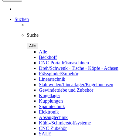
Suchen
Suche
Alle
Alle
Beckhoff
CNC Portalfräsmaschinen
Dreh/Schwenk - Tische - Köpfe - Achsen
Frässpindel/Zubehör
Lineartechnik
Stahlwellen/Linearlager/Kugelbuchsen
Gewindetriebe und Zubehör
Kugellager
Kupplungen
Spanntechnik
Elektronik
Absaugtechnik
Kühl-/Schmierstoffsysteme
CNC Zubehör
SALE