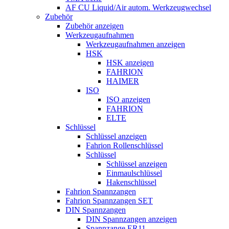
AF CU Liquid/Air autom. Werkzeugwechsel
Zubehör
Zubehör anzeigen
Werkzeugaufnahmen
Werkzeugaufnahmen anzeigen
HSK
HSK anzeigen
FAHRION
HAIMER
ISO
ISO anzeigen
FAHRION
ELTE
Schlüssel
Schlüssel anzeigen
Fahrion Rollenschlüssel
Schlüssel
Schlüssel anzeigen
Einmaulschlüssel
Hakenschlüssel
Fahrion Spannzangen
Fahrion Spannzangen SET
DIN Spannzangen
DIN Spannzangen anzeigen
Spannzange ER11