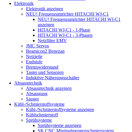
Elektronik
Elektronik anzeigen
NEU! Frequenzumrichter HITACHI WJ-C1
NEU! Frequenzumrichter HITACHI WJ-C1
anzeigen
HITACHI WJ-C1 - 1-Phase
HITACHI WJ-C1 - 3-Phasen
Netzfilter EMV
JMC Servos
Beamicon2 Benezan
Netzteile
Endstufe
Bremswiderstand
Taster und Sensoren
Induktive Näherungsschalter
Absaugtechnik
Absaugtechnik anzeigen
Absaugung
Sauger
Kühl-/Schmierstoffsysteme
Kühl-/Schmierstoffsysteme anzeigen
Kühlschmierstoff
Sprühsysteme
Sprühsysteme anzeigen
SK CNC Minimalmengenschmiersystem