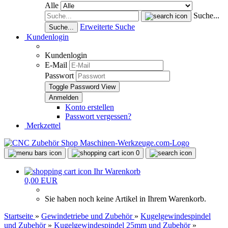
Alle
Suche...
Erweiterte Suche
Suche...
Kundenlogin
Kundenlogin
E-Mail
Passwort
Toggle Password View
Konto erstellen
Passwort vergessen?
Merkzettel
0
Ihr Warenkorb
0,00 EUR
Sie haben noch keine Artikel in Ihrem Warenkorb.
Startseite
»
Gewindetriebe und Zubehör
»
Kugelgewindespindel
und Zubehör
»
Kugelgewindespindel 25mm und Zubehör
»