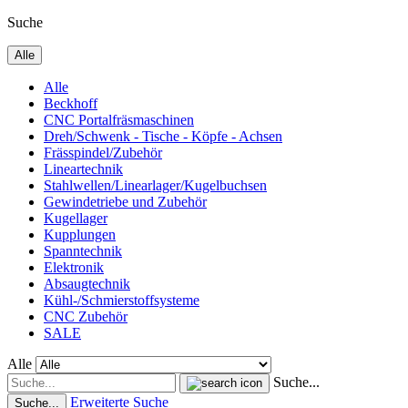
Suche
Alle
Alle
Beckhoff
CNC Portalfräsmaschinen
Dreh/Schwenk - Tische - Köpfe - Achsen
Frässpindel/Zubehör
Lineartechnik
Stahlwellen/Linearlager/Kugelbuchsen
Gewindetriebe und Zubehör
Kugellager
Kupplungen
Spanntechnik
Elektronik
Absaugtechnik
Kühl-/Schmierstoffsysteme
CNC Zubehör
SALE
Alle
Suche...
Erweiterte Suche
Suche...