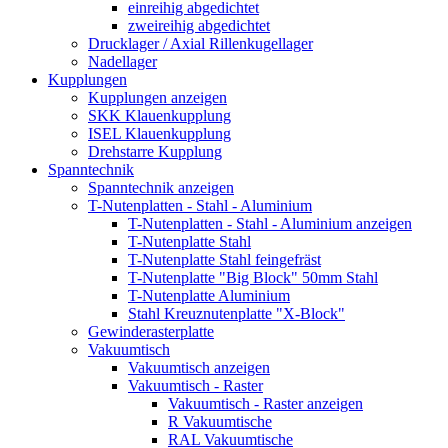
einreihig abgedichtet
zweireihig abgedichtet
Drucklager / Axial Rillenkugellager
Nadellager
Kupplungen
Kupplungen anzeigen
SKK Klauenkupplung
ISEL Klauenkupplung
Drehstarre Kupplung
Spanntechnik
Spanntechnik anzeigen
T-Nutenplatten - Stahl - Aluminium
T-Nutenplatten - Stahl - Aluminium anzeigen
T-Nutenplatte Stahl
T-Nutenplatte Stahl feingefräst
T-Nutenplatte "Big Block" 50mm Stahl
T-Nutenplatte Aluminium
Stahl Kreuznutenplatte "X-Block"
Gewinderasterplatte
Vakuumtisch
Vakuumtisch anzeigen
Vakuumtisch - Raster
Vakuumtisch - Raster anzeigen
R Vakuumtische
RAL Vakuumtische