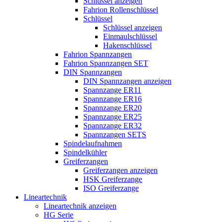
Schlüssel anzeigen
Fahrion Rollenschlüssel
Schlüssel
Schlüssel anzeigen
Einmaulschlüssel
Hakenschlüssel
Fahrion Spannzangen
Fahrion Spannzangen SET
DIN Spannzangen
DIN Spannzangen anzeigen
Spannzange ER11
Spannzange ER16
Spannzange ER20
Spannzange ER25
Spannzange ER32
Spannzangen SETS
Spindelaufnahmen
Spindelkühler
Greiferzangen
Greiferzangen anzeigen
HSK Greiferzange
ISO Greiferzange
Lineartechnik
Lineartechnik anzeigen
HG Serie