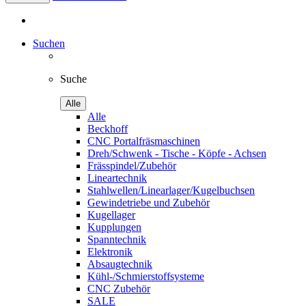
Suchen
Suche
Alle
Alle
Beckhoff
CNC Portalfräsmaschinen
Dreh/Schwenk - Tische - Köpfe - Achsen
Frässpindel/Zubehör
Lineartechnik
Stahlwellen/Linearlager/Kugelbuchsen
Gewindetriebe und Zubehör
Kugellager
Kupplungen
Spanntechnik
Elektronik
Absaugtechnik
Kühl-/Schmierstoffsysteme
CNC Zubehör
SALE