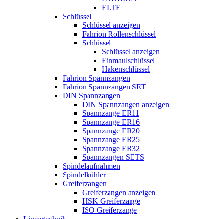
ELTE
Schlüssel
Schlüssel anzeigen
Fahrion Rollenschlüssel
Schlüssel
Schlüssel anzeigen
Einmaulschlüssel
Hakenschlüssel
Fahrion Spannzangen
Fahrion Spannzangen SET
DIN Spannzangen
DIN Spannzangen anzeigen
Spannzange ER11
Spannzange ER16
Spannzange ER20
Spannzange ER25
Spannzange ER32
Spannzangen SETS
Spindelaufnahmen
Spindelkühler
Greiferzangen
Greiferzangen anzeigen
HSK Greiferzange
ISO Greiferzange
Lineartechnik