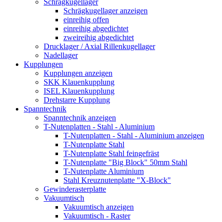
Schrägkugellager
Schrägkugellager anzeigen
einreihig offen
einreihig abgedichtet
zweireihig abgedichtet
Drucklager / Axial Rillenkugellager
Nadellager
Kupplungen
Kupplungen anzeigen
SKK Klauenkupplung
ISEL Klauenkupplung
Drehstarre Kupplung
Spanntechnik
Spanntechnik anzeigen
T-Nutenplatten - Stahl - Aluminium
T-Nutenplatten - Stahl - Aluminium anzeigen
T-Nutenplatte Stahl
T-Nutenplatte Stahl feingefräst
T-Nutenplatte "Big Block" 50mm Stahl
T-Nutenplatte Aluminium
Stahl Kreuznutenplatte "X-Block"
Gewinderasterplatte
Vakuumtisch
Vakuumtisch anzeigen
Vakuumtisch - Raster