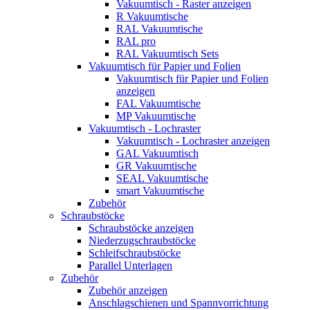
Vakuumtisch - Raster anzeigen
R Vakuumtische
RAL Vakuumtische
RAL pro
RAL Vakuumtisch Sets
Vakuumtisch für Papier und Folien
Vakuumtisch für Papier und Folien
anzeigen
FAL Vakuumtische
MP Vakuumtische
Vakuumtisch - Lochraster
Vakuumtisch - Lochraster anzeigen
GAL Vakuumtisch
GR Vakuumtische
SEAL Vakuumtische
smart Vakuumtische
Zubehör
Schraubstöcke
Schraubstöcke anzeigen
Niederzugschraubstöcke
Schleifschraubstöcke
Parallel Unterlagen
Zubehör
Zubehör anzeigen
Anschlagschienen und Spannvorrichtung