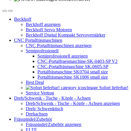
Beckhoff
Beckhoff anzeigen
Beckhoff Servo Motoren
Beckhoff Digital Kompakt Servoverstärker
CNC Portalfräsmaschinen
CNC Portalfräsmaschinen anzeigen
Semiprofessionell
Semiprofessionell anzeigen
CNC-Portalfraesmaschine-SK-0403-SP V2
CNC-Portalfräsmaschine SK-0605-SP
Portalfräsmaschine SK0704 small size
Portalfräsmaschine SK1006 small size
Best Deal
Sofort lieferbar!
Service Vertrag
Dreh/Schwenk - Tische - Köpfe - Achsen
Dreh/Schwenk - Tische - Köpfe - Achsen anzeigen
Dreh/ Schwenktisch
Drehachsen
Frässpindel/Zubehör
Frässpindel/Zubehör anzeigen
ELTE