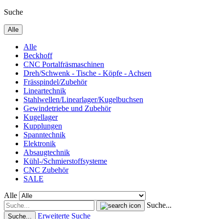
Suche
Alle
Alle
Beckhoff
CNC Portalfräsmaschinen
Dreh/Schwenk - Tische - Köpfe - Achsen
Frässpindel/Zubehör
Lineartechnik
Stahlwellen/Linearlager/Kugelbuchsen
Gewindetriebe und Zubehör
Kugellager
Kupplungen
Spanntechnik
Elektronik
Absaugtechnik
Kühl-/Schmierstoffsysteme
CNC Zubehör
SALE
Alle
Suche...
Erweiterte Suche
Suche...