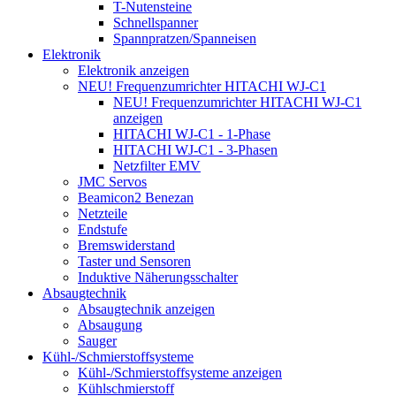
T-Nutensteine
Schnellspanner
Spannpratzen/Spanneisen
Elektronik
Elektronik anzeigen
NEU! Frequenzumrichter HITACHI WJ-C1
NEU! Frequenzumrichter HITACHI WJ-C1
anzeigen
HITACHI WJ-C1 - 1-Phase
HITACHI WJ-C1 - 3-Phasen
Netzfilter EMV
JMC Servos
Beamicon2 Benezan
Netzteile
Endstufe
Bremswiderstand
Taster und Sensoren
Induktive Näherungsschalter
Absaugtechnik
Absaugtechnik anzeigen
Absaugung
Sauger
Kühl-/Schmierstoffsysteme
Kühl-/Schmierstoffsysteme anzeigen
Kühlschmierstoff