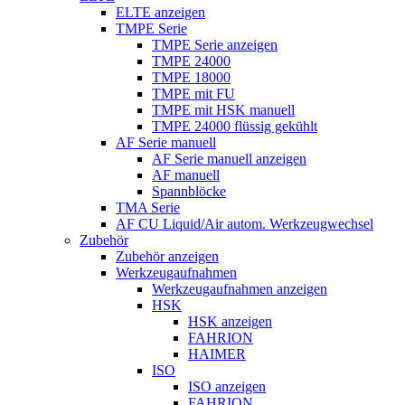
ELTE anzeigen
TMPE Serie
TMPE Serie anzeigen
TMPE 24000
TMPE 18000
TMPE mit FU
TMPE mit HSK manuell
TMPE 24000 flüssig gekühlt
AF Serie manuell
AF Serie manuell anzeigen
AF manuell
Spannblöcke
TMA Serie
AF CU Liquid/Air autom. Werkzeugwechsel
Zubehör
Zubehör anzeigen
Werkzeugaufnahmen
Werkzeugaufnahmen anzeigen
HSK
HSK anzeigen
FAHRION
HAIMER
ISO
ISO anzeigen
FAHRION