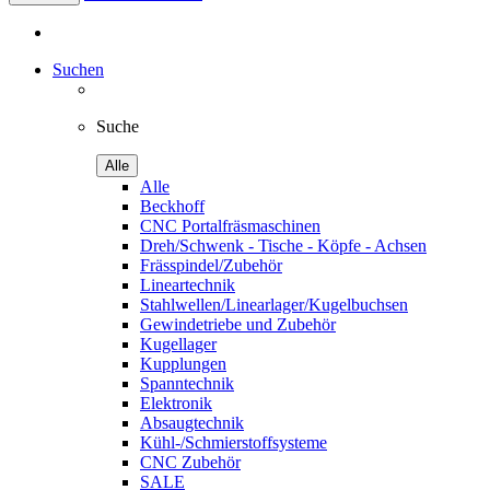
Suchen
Suche
Alle
Alle
Beckhoff
CNC Portalfräsmaschinen
Dreh/Schwenk - Tische - Köpfe - Achsen
Frässpindel/Zubehör
Lineartechnik
Stahlwellen/Linearlager/Kugelbuchsen
Gewindetriebe und Zubehör
Kugellager
Kupplungen
Spanntechnik
Elektronik
Absaugtechnik
Kühl-/Schmierstoffsysteme
CNC Zubehör
SALE