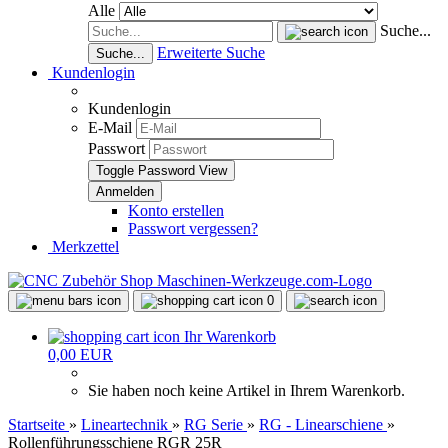
Alle
Suche...
Erweiterte Suche
Suche...
Kundenlogin
Kundenlogin
E-Mail
Passwort
Toggle Password View
Konto erstellen
Passwort vergessen?
Merkzettel
0
Ihr Warenkorb
0,00 EUR
Sie haben noch keine Artikel in Ihrem Warenkorb.
Startseite
»
Lineartechnik
»
RG Serie
»
RG - Linearschiene
»
Rollenführungsschiene RGR 25R